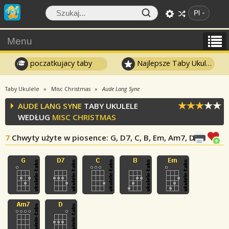
Pl
Menu
poczatkujacy taby
Najlepsze Taby Ukulele
Taby Ukulele
Misc Christmas
Aude Lang Syne
AUDE LANG SYNE
TABY UKULELE
WEDŁUG
MISC CHRISTMAS
7
Chwyty użyte w piosence
: G, D7, C, B, Em, Am7, D