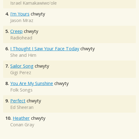
Israel Kamakawiwo'ole
4.
I'm Yours
chwyty
Jason Mraz
5.
Creep
chwyty
Radiohead
6.
I Thought I Saw Your Face Today
chwyty
She and Him
7.
Sailor Song
chwyty
Gigi Perez
8.
You Are My Sunshine
chwyty
Folk Songs
9.
Perfect
chwyty
Ed Sheeran
10.
Heather
chwyty
Conan Gray