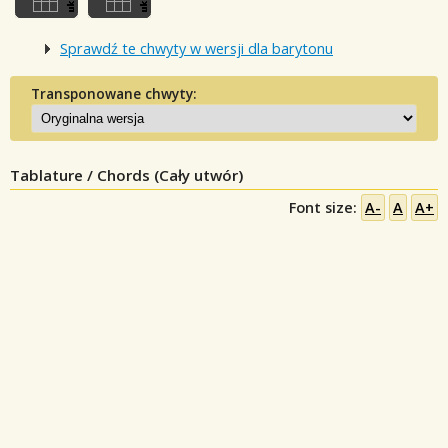
Sprawdź te chwyty w wersji dla barytonu
Transponowane chwyty:
Tablature / Chords (Cały utwór)
Font size:
A-
A
A+