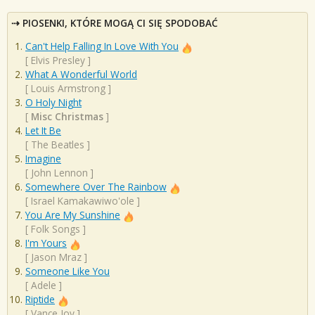
PIOSENKI, KTÓRE MOGĄ CI SIĘ SPODOBAĆ
Can't Help Falling In Love With You
[
Elvis Presley
]
What A Wonderful World
[
Louis Armstrong
]
O Holy Night
[
Misc Christmas
]
Let It Be
[
The Beatles
]
Imagine
[
John Lennon
]
Somewhere Over The Rainbow
[
Israel Kamakawiwo'ole
]
You Are My Sunshine
[
Folk Songs
]
I'm Yours
[
Jason Mraz
]
Someone Like You
[
Adele
]
Riptide
[
Vance Joy
]