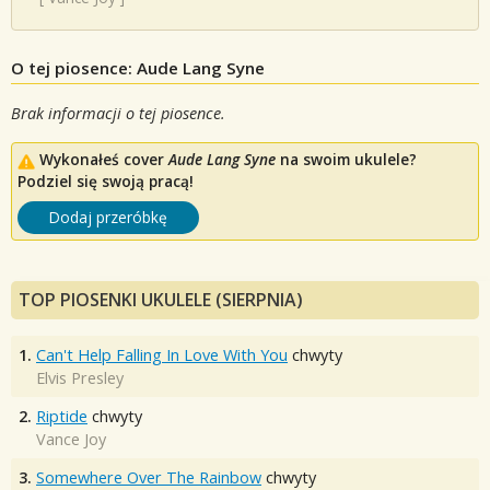
O tej piosence: Aude Lang Syne
Brak informacji o tej piosence.
Wykonałeś cover
Aude Lang Syne
na swoim ukulele?
Podziel się swoją pracą!
Dodaj przeróbkę
TOP PIOSENKI UKULELE (SIERPNIA)
1.
Can't Help Falling In Love With You
chwyty
Elvis Presley
2.
Riptide
chwyty
Vance Joy
3.
Somewhere Over The Rainbow
chwyty