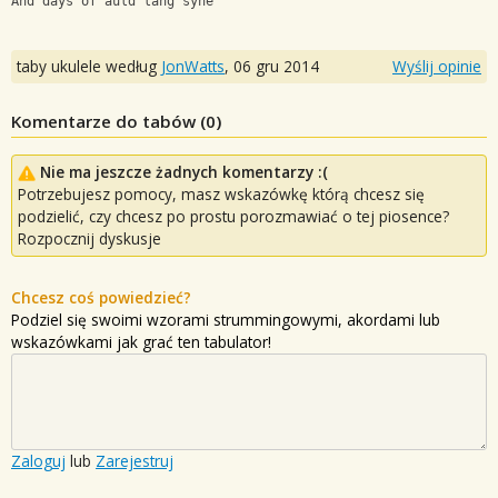
And days of auld lang syne
taby ukulele według
JonWatts
,
06 gru 2014
Wyślij opinie
Komentarze do tabów (
0
)
Nie ma jeszcze żadnych komentarzy :(
Potrzebujesz pomocy, masz wskazówkę którą chcesz się
podzielić, czy chcesz po prostu porozmawiać o tej piosence?
Rozpocznij dyskusje
Chcesz coś powiedzieć?
Podziel się swoimi wzorami strummingowymi, akordami lub
wskazówkami jak grać ten tabulator!
Zaloguj
lub
Zarejestruj