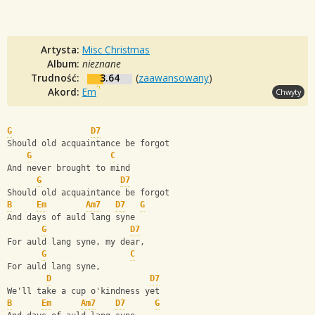
Artysta:
Misc Christmas
Album:
nieznane
Trudność:
3.64
(
zaawansowany
)
Akord:
Em
Chwyty
G
D7
Should old acquaintance be forgot
G
C
And never brought to mind
G
D7
Should old acquaintance be forgot
B
Em
Am7
D7
G
And days of auld lang syne
G
D7
For auld lang syne, my dear,
G
C
For auld lang syne,
D
D7
We'll take a cup o'kindness yet
B
Em
Am7
D7
G