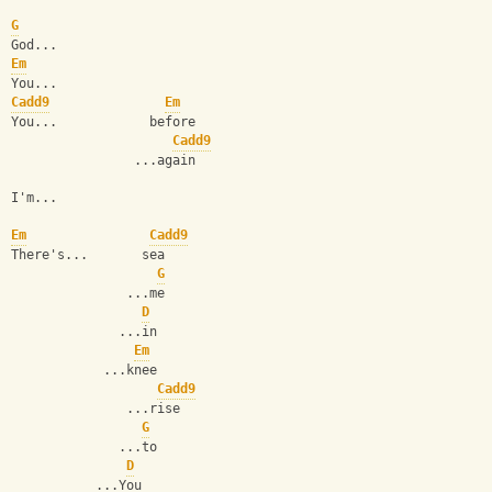
G
God...
Em
You...
Cadd9
Em
You...            before
Cadd9
                ...again
I'm...
Em
Cadd9
There's...       sea
G
               ...me
D
              ...in
Em
            ...knee
Cadd9
               ...rise
G
              ...to
D
           ...You