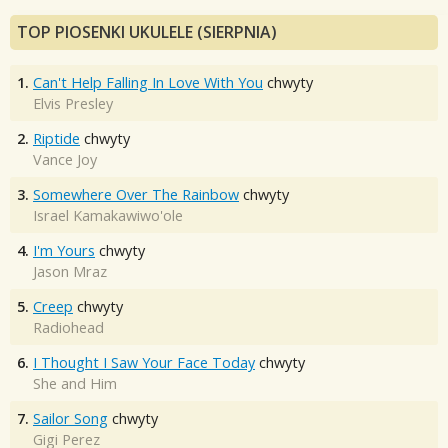
TOP PIOSENKI UKULELE (SIERPNIA)
1.
Can't Help Falling In Love With You
chwyty
Elvis Presley
2.
Riptide
chwyty
Vance Joy
3.
Somewhere Over The Rainbow
chwyty
Israel Kamakawiwo'ole
4.
I'm Yours
chwyty
Jason Mraz
5.
Creep
chwyty
Radiohead
6.
I Thought I Saw Your Face Today
chwyty
She and Him
7.
Sailor Song
chwyty
Gigi Perez