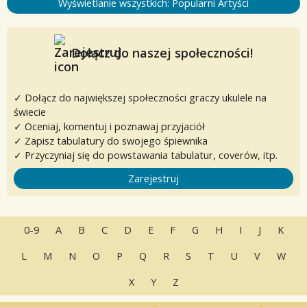
Wyświetlanie wszystkich: Popularni Artyści
Dołącz do naszej społeczności!
✓ Dołącz do największej społeczności graczy ukulele na
świecie
✓ Oceniaj, komentuj i poznawaj przyjaciół
✓ Zapisz tabulatury do swojego śpiewnika
✓ Przyczyniaj się do powstawania tabulatur, coverów, itp.
Zarejestruj
0-9
A
B
C
D
E
F
G
H
I
J
K
L
M
N
O
P
Q
R
S
T
U
V
W
X
Y
Z