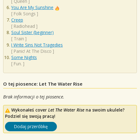
[
Queen
]
You Are My Sunshine
[
Folk Songs
]
Creep
[
Radiohead
]
Soul Sister (beginner)
[
Train
]
I Write Sins Not Tragedies
[
Panic! At The Disco
]
Some Nights
[
Fun.
]
O tej piosence: Let The Water Rise
Brak informacji o tej piosence.
Wykonałeś cover
Let The Water Rise
na swoim ukulele?
Podziel się swoją pracą!
Dodaj przeróbkę