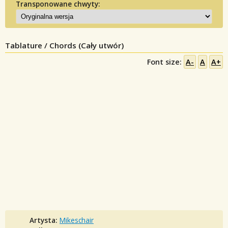
Transponowane chwyty:
Tablature / Chords (Cały utwór)
Font size:
A-
A
A+
Artysta:
Mikeschair