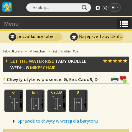
Pl
Menu
poczatkujacy taby
Najlepsze Taby Ukulele
Taby Ukulele
Mikeschair
Let The Water Rise
LET THE WATER RISE
TABY UKULELE
WEDŁUG
MIKESCHAIR
4
Chwyty użyte w piosence
: G, Em, Cadd9, D
Sprawdź te chwyty w wersji dla barytonu