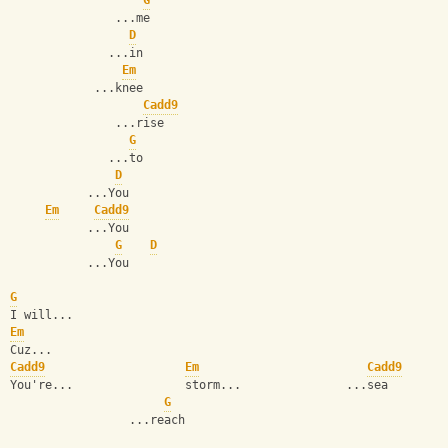
G
               ...me
D
              ...in
Em
            ...knee
Cadd9
               ...rise
G
              ...to
D
           ...You
Em
Cadd9
           ...You
G
D
           ...You
G
I will...
Em
Cuz...
Cadd9
Em
Cadd9
You're...                storm...               ...sea
G
                 ...reach