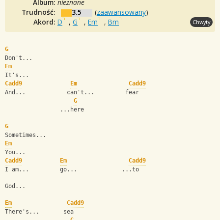
Album:
nieznane
Trudność:
3.5
(
zaawansowany
)
Akord:
D
,
G
,
Em
,
Bm
Chwyty
G
Don't...
Em
It's...
Cadd9
Em
Cadd9
And...            can't...         fear
G
                ...here
G
Sometimes...
Em
You...
Cadd9
Em
Cadd9
I am...         go...             ...to
God...
Em
Cadd9
There's...       sea