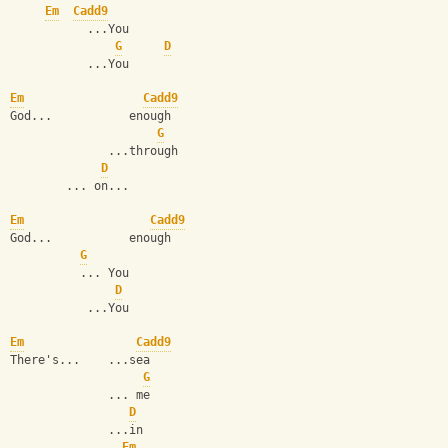
Em
Cadd9
           ...You
G
D
           ...You
Em
Cadd9
God...           enough
G
              ...through
D
        ... on...
Em
Cadd9
God...           enough
G
          ... You
D
           ...You
Em
Cadd9
There's...    ...sea
G
              ... me
D
              ...in
Em