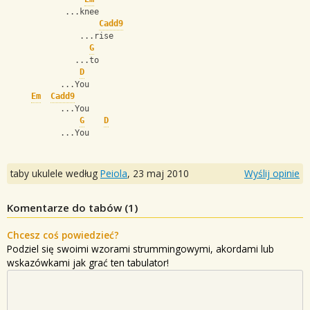
            ...knee
Cadd9
               ...rise
G
              ...to
D
           ...You
Em
Cadd9
           ...You
G
D
           ...You
taby ukulele według
Peiola
,
23 maj 2010
Wyślij opinie
Komentarze do tabów (
1
)
Chcesz coś powiedzieć?
Podziel się swoimi wzorami strummingowymi, akordami lub
wskazówkami jak grać ten tabulator!