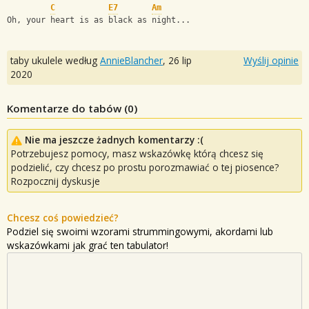
C
E7
Am
Oh, your heart is as black as night...
taby ukulele według
AnnieBlancher
,
26 lip
Wyślij opinie
2020
Komentarze do tabów (
0
)
Nie ma jeszcze żadnych komentarzy :(
Potrzebujesz pomocy, masz wskazówkę którą chcesz się
podzielić, czy chcesz po prostu porozmawiać o tej piosence?
Rozpocznij dyskusje
Chcesz coś powiedzieć?
Podziel się swoimi wzorami strummingowymi, akordami lub
wskazówkami jak grać ten tabulator!