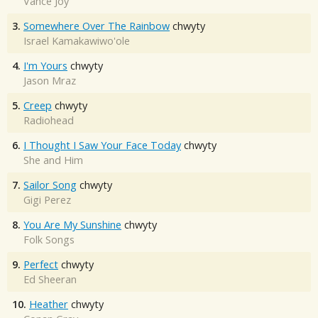
Vance Joy
3.
Somewhere Over The Rainbow
chwyty
Israel Kamakawiwo'ole
4.
I'm Yours
chwyty
Jason Mraz
5.
Creep
chwyty
Radiohead
6.
I Thought I Saw Your Face Today
chwyty
She and Him
7.
Sailor Song
chwyty
Gigi Perez
8.
You Are My Sunshine
chwyty
Folk Songs
9.
Perfect
chwyty
Ed Sheeran
10.
Heather
chwyty