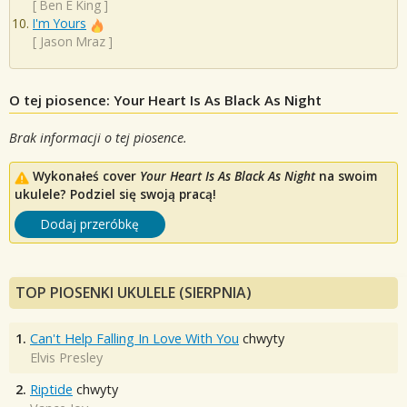
[
Ben E King
]
I'm Yours
[
Jason Mraz
]
O tej piosence: Your Heart Is As Black As Night
Brak informacji o tej piosence.
Wykonałeś cover
Your Heart Is As Black As Night
na swoim
ukulele? Podziel się swoją pracą!
Dodaj przeróbkę
TOP PIOSENKI UKULELE (SIERPNIA)
1.
Can't Help Falling In Love With You
chwyty
Elvis Presley
2.
Riptide
chwyty