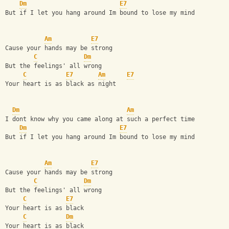
Dm
E7
But if I let you hang around Im bound to lose my mind
Am
E7
Cause your hands may be strong
C
Dm
But the feelings' all wrong
C
E7
Am
E7
Your heart is as black as night
Dm
Am
I dont know why you came along at such a perfect time
Dm
E7
But if I let you hang around Im bound to lose my mind
Am
E7
Cause your hands may be strong
C
Dm
But the feelings' all wrong
C
E7
Your heart is as black
C
Dm
Your heart is as black