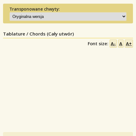
Transponowane chwyty:
Tablature / Chords (Cały utwór)
Font size:
A-
A
A+