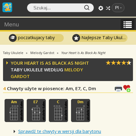
Pl
Menu
poczatkujacy taby
Najlepsze Taby Ukulele
Taby Ukulele
Melody Gardot
Your Heart Is As Black As Night
YOUR HEART IS AS BLACK AS NIGHT
TABY UKULELE WEDŁUG
MELODY
GARDOT
4
Chwyty użyte w piosence
: Am, E7, C, Dm
Sprawdź te chwyty w wersji dla barytonu