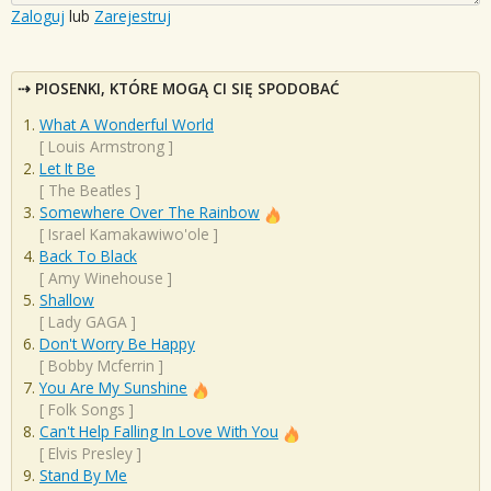
Zaloguj
lub
Zarejestruj
PIOSENKI, KTÓRE MOGĄ CI SIĘ SPODOBAĆ
What A Wonderful World
[
Louis Armstrong
]
Let It Be
[
The Beatles
]
Somewhere Over The Rainbow
[
Israel Kamakawiwo'ole
]
Back To Black
[
Amy Winehouse
]
Shallow
[
Lady GAGA
]
Don't Worry Be Happy
[
Bobby Mcferrin
]
You Are My Sunshine
[
Folk Songs
]
Can't Help Falling In Love With You
[
Elvis Presley
]
Stand By Me