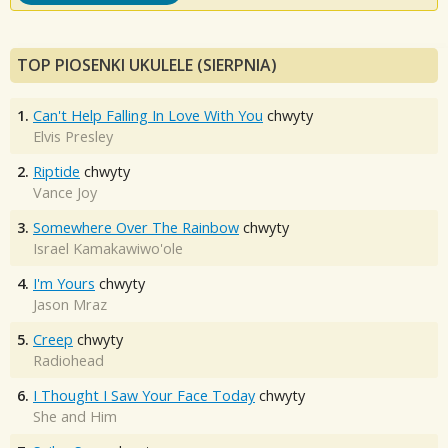
TOP PIOSENKI UKULELE (SIERPNIA)
1.
Can't Help Falling In Love With You
chwyty
Elvis Presley
2.
Riptide
chwyty
Vance Joy
3.
Somewhere Over The Rainbow
chwyty
Israel Kamakawiwo'ole
4.
I'm Yours
chwyty
Jason Mraz
5.
Creep
chwyty
Radiohead
6.
I Thought I Saw Your Face Today
chwyty
She and Him