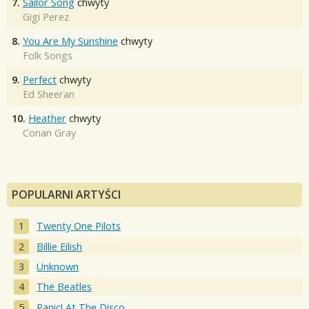
7.
Sailor Song
chwyty
Gigi Perez
8.
You Are My Sunshine
chwyty
Folk Songs
9.
Perfect
chwyty
Ed Sheeran
10.
Heather
chwyty
Conan Gray
POPULARNI ARTYŚCI
Twenty One Pilots
Billie Eilish
Unknown
The Beatles
Panic! At The Disco