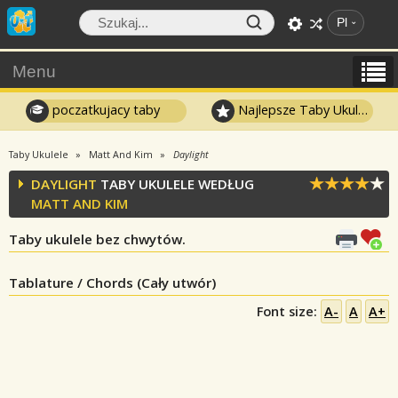
Pl
Menu
poczatkujacy taby
Najlepsze Taby Ukulele
Taby Ukulele
Matt And Kim
Daylight
DAYLIGHT
TABY UKULELE WEDŁUG
MATT AND KIM
Taby ukulele bez chwytów.
Tablature / Chords (Cały utwór)
Font size:
A-
A
A+