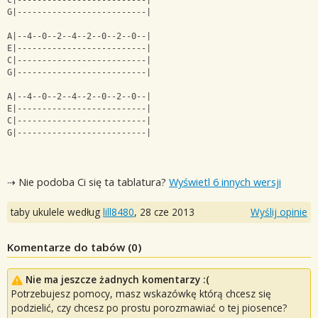
C|--------------------------|
G|--------------------------|
A|--4--0--2--4--2--0--2--0--|
E|--------------------------|
C|--------------------------|
G|--------------------------|
A|--4--0--2--4--2--0--2--0--|
E|--------------------------|
C|--------------------------|
G|--------------------------|
⇢ Nie podoba Ci się ta tablatura?
Wyświetl 6 innych wersji
taby ukulele według
lill8480
,
28 cze 2013
Wyślij opinie
Komentarze do tabów (
0
)
Nie ma jeszcze żadnych komentarzy :(
Potrzebujesz pomocy, masz wskazówkę którą chcesz się
podzielić, czy chcesz po prostu porozmawiać o tej piosence?