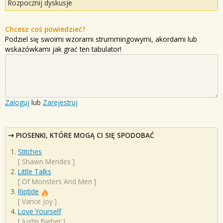
Rozpocznij dyskusje
Chcesz coś powiedzieć?
Podziel się swoimi wzorami strummingowymi, akordami lub
wskazówkami jak grać ten tabulator!
Zaloguj
lub
Zarejestruj
PIOSENKI, KTÓRE MOGĄ CI SIĘ SPODOBAĆ
Stitches
[
Shawn Mendes
]
Little Talks
[
Of Monsters And Men
]
Riptide
[
Vance Joy
]
Love Yourself
[
Justin Bieber
]