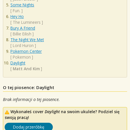
Some Nights
[
Fun.
]
Hey Ho
[
The Lumineers
]
Bury A Friend
[
Billie Eilish
]
The Night We Met
[
Lord Huron
]
Pokemon Center
[
Pokemon
]
Daylight
[
Matt And Kim
]
O tej piosence: Daylight
Brak informacji o tej piosence.
Wykonałeś cover
Daylight
na swoim ukulele? Podziel się
swoją pracą!
Dodaj przeróbkę