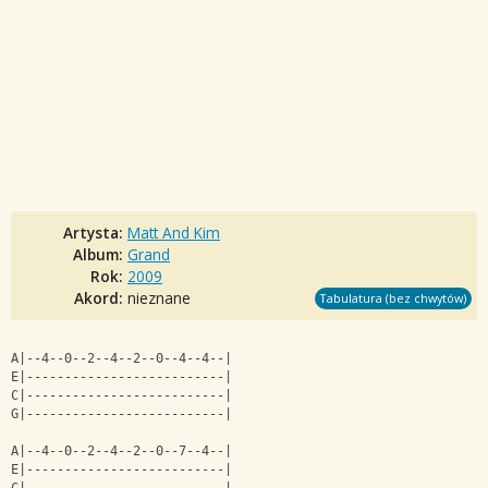
Artysta:
Matt And Kim
Album:
Grand
Rok:
2009
Akord:
nieznane
Tabulatura (bez chwytów)
A|--4--0--2--4--2--0--4--4--|
E|--------------------------|
C|--------------------------|
G|--------------------------|
A|--4--0--2--4--2--0--7--4--|
E|--------------------------|