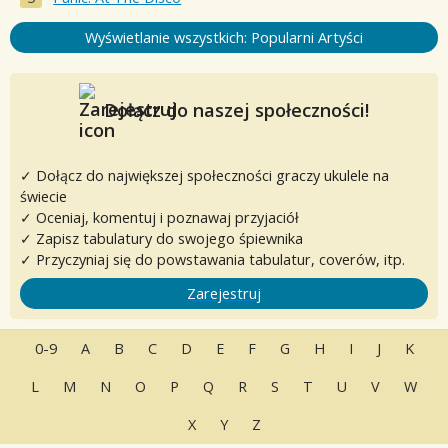
Wyświetlanie wszystkich: Popularni Artyści
Dołącz do naszej społeczności!
✓ Dołącz do największej społeczności graczy ukulele na
świecie
✓ Oceniaj, komentuj i poznawaj przyjaciół
✓ Zapisz tabulatury do swojego śpiewnika
✓ Przyczyniaj się do powstawania tabulatur, coverów, itp.
Zarejestruj
0-9
A
B
C
D
E
F
G
H
I
J
K
L
M
N
O
P
Q
R
S
T
U
V
W
X
Y
Z