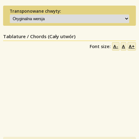
Transponowane chwyty:
Tablature / Chords (Cały utwór)
Font size:
A-
A
A+