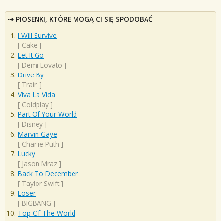
PIOSENKI, KTÓRE MOGĄ CI SIĘ SPODOBAĆ
I Will Survive
[
Cake
]
Let It Go
[
Demi Lovato
]
Drive By
[
Train
]
Viva La Vida
[
Coldplay
]
Part Of Your World
[
Disney
]
Marvin Gaye
[
Charlie Puth
]
Lucky
[
Jason Mraz
]
Back To December
[
Taylor Swift
]
Loser
[
BIGBANG
]
Top Of The World