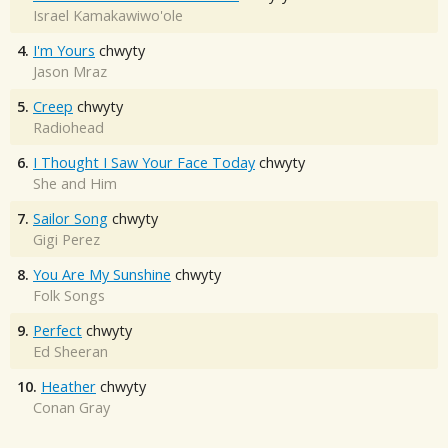
Israel Kamakawiwo'ole
4.
I'm Yours
chwyty
Jason Mraz
5.
Creep
chwyty
Radiohead
6.
I Thought I Saw Your Face Today
chwyty
She and Him
7.
Sailor Song
chwyty
Gigi Perez
8.
You Are My Sunshine
chwyty
Folk Songs
9.
Perfect
chwyty
Ed Sheeran
10.
Heather
chwyty
Conan Gray