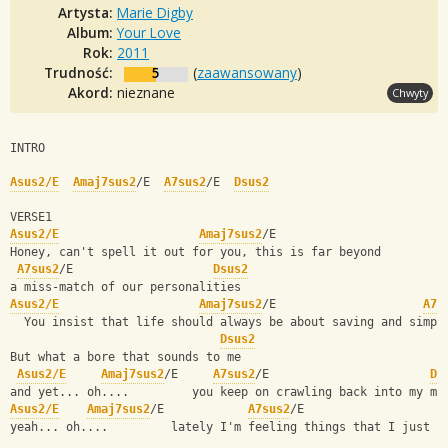
Artysta:
Marie Digby
Album:
Your Love
Rok:
2011
Trudność:
5
(
zaawansowany
)
Akord:
nieznane
Chwyty
INTRO                                                      
Asus2/E
Amaj7sus2
/E  
A7sus2
/E  
Dsus2
VERSE1
Asus2/E
Amaj7sus2
/E
Honey, can't spell it out for you, this is far beyond 
A7sus2
/E                    
Dsus2
a miss-match of our personalities
Asus2/E
Amaj7sus2
/E                     
A7s
  You insist that life should always be about saving and simpl
Dsus2
But what a bore that sounds to me
Asus2/E
Amaj7sus2
/E     
A7sus2
/E                       
Ds
and yet... oh....         you keep on crawling back into my mi
Asus2/E
Amaj7sus2
/E            
A7sus2
/E                    
yeah... oh....         lately I'm feeling things that I just c