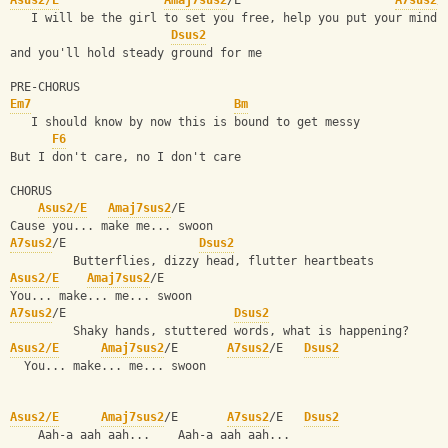
Asus2/E
Amaj7sus2
/E                      
A7sus2
/
   I will be the girl to set you free, help you put your mind 
Dsus2
and you'll hold steady ground for me
PRE-CHORUS
Em7
Bm
   I should know by now this is bound to get messy
F6
But I don't care, no I don't care
CHORUS
Asus2/E
Amaj7sus2
/E  
Cause you... make me... swoon
A7sus2
/E                   
Dsus2
         Butterflies, dizzy head, flutter heartbeats
Asus2/E
Amaj7sus2
/E  
You... make... me... swoon
A7sus2
/E                        
Dsus2
         Shaky hands, stuttered words, what is happening?
Asus2/E
Amaj7sus2
/E       
A7sus2
/E   
Dsus2
  You... make... me... swoon
Asus2/E
Amaj7sus2
/E       
A7sus2
/E   
Dsus2
    Aah-a aah aah...    Aah-a aah aah...