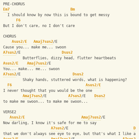
PRE-CHORUS
Em7
Bm
  I should know by now this is bound to get messy
F6
But I don't care, no I don't care
CHORUS
Asus2/E
Amaj7sus2
/E  
Cause you... make me... swoon
A7sus2
/E                   
Dsus2
         Butterflies, dizzy head, flutter heartbeats
Asus2/E
Amaj7sus2
/E  
You... make... me... swoon
A7sus2
/E                        
Dsus2
         Shaky hands, stuttered words, what is happening?
F6
Asus2/E
I never thought that you would be the one
Amaj7sus2
/E          
A7sus2
/E    
Dsus2
to make me swoon... to make me swoon...
VERSE2
Asus2/E
Amaj7sus2
/E
Now darling, I know it's safe for me to say
A7sus2
/E                              
Ds
that we don't always see eye to eye, but that's what I like ab