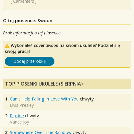
[
Carpenters
]
O tej piosence: Swoon
Brak informacji o tej piosence.
Wykonałeś cover
Swoon
na swoim ukulele? Podziel się
swoją pracą!
Dodaj przeróbkę
TOP PIOSENKI UKULELE (SIERPNIA)
1.
Can't Help Falling In Love With You
chwyty
Elvis Presley
2.
Riptide
chwyty
Vance Joy
3.
Somewhere Over The Rainbow
chwyty