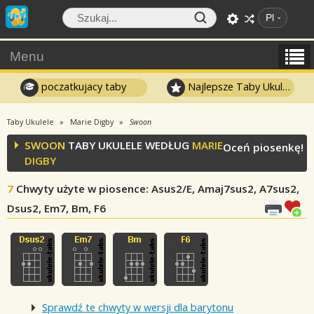
Pl
Menu
poczatkujacy taby
Najlepsze Taby Ukulele
Taby Ukulele
Marie Digby
Swoon
SWOON
TABY UKULELE WEDŁUG
MARIE
Oceń piosenkę!
DIGBY
7
Chwyty użyte w piosence
: Asus2/E, Amaj7sus2, A7sus2,
Dsus2, Em7, Bm, F6
Sprawdź te chwyty w wersji dla barytonu