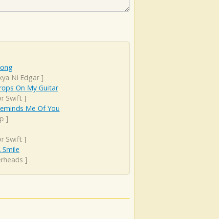
Song
kya Ni Edgar
]
rops On My Guitar
r Swift
]
Reminds Me Of You
p
]
r Swift
]
 Smile
erheads
]