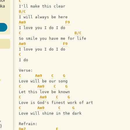
iół
C
ika
I'll make this clear 
B/C
I will always be here
Am9
F9
I love you I do I do
C
B/C
So smile you have me for life
Am9
F9
I love you I do I do
C
I do
Verse:
C
Am9
C
G
Love will be our song
C
Am9
C
G
Let this love be known
C
Am9
C
G
Love is God's finest work of art
C
Am9
C
G
Love will shine in the dark
,
Refrain:
)
Dm7
F