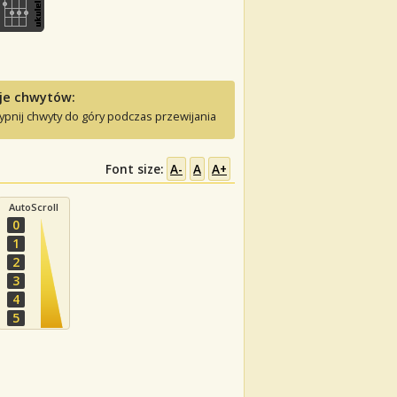
je chwytów:
ypnij chwyty do góry podczas przewijania
Font size:
A-
A
A+
AutoScroll
0
1
2
3
4
5