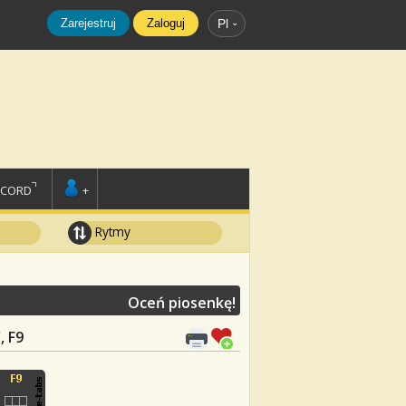
Zarejestruj
Zaloguj
Pl
SCORD
+
Rytmy
Oceń piosenkę!
, F9