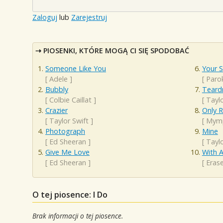
Zaloguj
lub
Zarejestruj
PIOSENKI, KTÓRE MOGĄ CI SIĘ SPODOBAĆ
Someone Like You
Your 
[
Adele
]
[
Paro
Bubbly
Teard
[
Colbie Caillat
]
[
Taylo
Crazier
Only 
[
Taylor Swift
]
[
Mym
Photograph
Mine
[
Ed Sheeran
]
[
Taylo
Give Me Love
With A
[
Ed Sheeran
]
[
Eras
O tej piosence: I Do
Brak informacji o tej piosence.