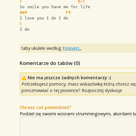
C
B/C
So smile you have me for life
Am9
F9
I love you I do I do
C
I do
taby ukulele według
ForeverL
,
Komentarze do tabów (
0
)
Nie ma jeszcze żadnych komentarzy :(
Potrzebujesz pomocy, masz wskazówkę którą chcesz się p
porozmawiać o tej piosence? Rozpocznij dyskusje
Chcesz coś powiedzieć?
Podziel się swoimi wzorami strummingowymi, akordami lu