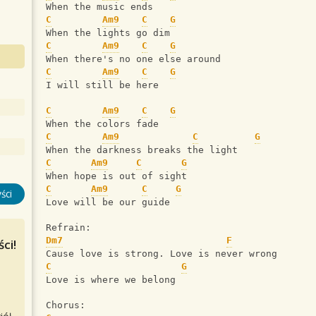
When the music ends
C
Am9
C
G
When the lights go dim
C
Am9
C
G
When there's no one else around
C
Am9
C
G
I will still be here
C
Am9
C
G
When the colors fade
C
Am9
C
G
When the darkness breaks the light
C
Am9
C
G
When hope is out of sight
C
Am9
C
G
ści
Love will be our guide
Refrain:
Dm7
F
ci!
Cause love is strong. Love is never wrong
C
G
Love is where we belong
Chorus: