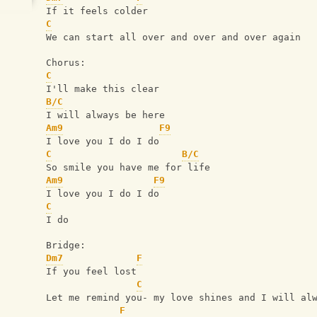
If it feels colder
C
We can start all over and over and over again
Chorus:
C
I'll make this clear 
B/C
I will always be here
Am9
F9
I love you I do I do
C
B/C
So smile you have me for life
Am9
F9
I love you I do I do
C
I do
Bridge:
Dm7
F
If you feel lost
C
Let me remind you- my love shines and I will al
F