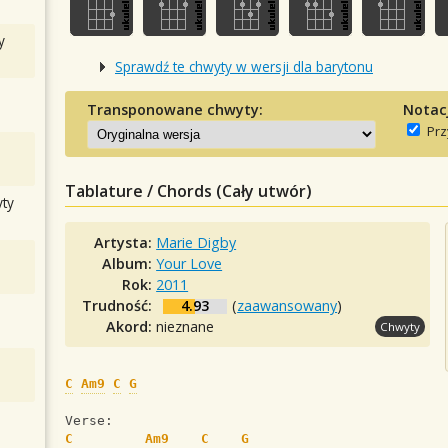
y
Sprawdź te chwyty w wersji dla barytonu
Transponowane chwyty:
Notac
Prz
Tablature / Chords (Cały utwór)
ty
Artysta:
Marie Digby
Album:
Your Love
Rok:
2011
Trudność:
4.93
(
zaawansowany
)
Akord:
nieznane
Chwyty
C
Am9
C
G
Verse:
C
Am9
C
G