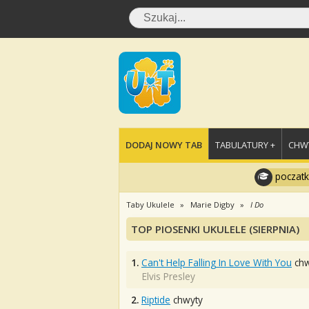
DODAJ NOWY TAB
TABULATURY +
CHWY
poczatk
Taby Ukulele
Marie Digby
I Do
TOP PIOSENKI UKULELE (SIERPNIA)
1.
Can't Help Falling In Love With You
chw
Elvis Presley
2.
Riptide
chwyty