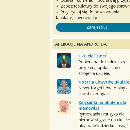
✓ Oceniaj, komentuj i poznawaj przyjac
✓ Zapisz tabulatury do swojego śpiewn
✓ Przyczyniaj się do powstawania
tabulatur, coverów, itp.
Zarejestruj
APLIKACJE NA ANDROIDA
Ukulele Tuner
Pobierz najdokładniejszą
bezpłatną aplikację do
strojenia ukulele.
Notacja Chwytów ukulele
Never forget how to play a
chord ever again!
Kołysanki na ukulele dla
niemowląt
Rymowanki i muzyka dla
niemowląt grane na ukulele
aby pomóc dziecku zasnąć :