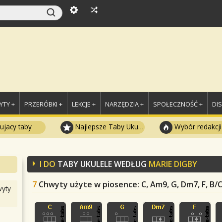
TY +
PRZERÓBKI +
LEKCJE +
NARZĘDZIA +
SPOŁECZNOŚĆ +
DI
ujacy taby
Najlepsze Taby Ukulele
Wybór redakcji
I DO
TABY UKULELE WEDŁUG
MARIE DIGBY
7
Chwyty użyte w piosence
: C, Am9, G, Dm7, F, B/C
yty