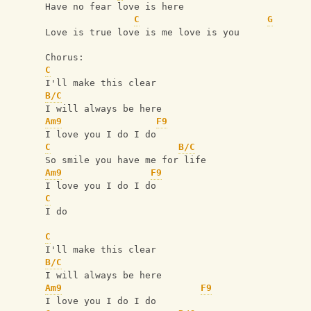
Have no fear love is here 
C
G
Love is true love is me love is you
Chorus:
C
I'll make this clear 
B/C
I will always be here
Am9
F9
I love you I do I do
C
B/C
So smile you have me for life
Am9
F9
I love you I do I do
C
I do
C
I'll make this clear 
B/C
I will always be here
Am9
F9
I love you I do I do