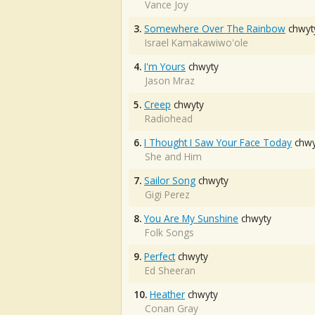
Vance Joy
3.
Somewhere Over The Rainbow
chwyt
Israel Kamakawiwo'ole
4.
I'm Yours
chwyty
Jason Mraz
5.
Creep
chwyty
Radiohead
6.
I Thought I Saw Your Face Today
chwy
She and Him
7.
Sailor Song
chwyty
Gigi Perez
8.
You Are My Sunshine
chwyty
Folk Songs
9.
Perfect
chwyty
Ed Sheeran
10.
Heather
chwyty
Conan Gray