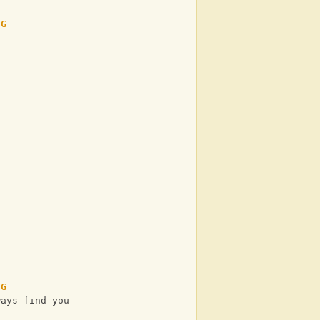
G
G
Dm7
ways find you