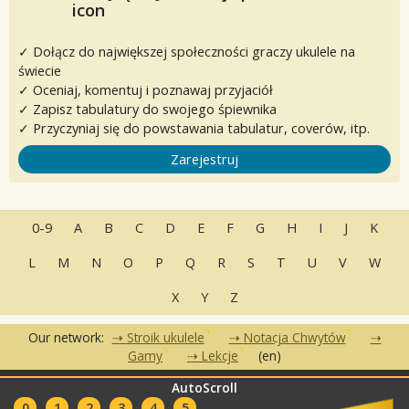
✓ Dołącz do największej społeczności graczy ukulele na
świecie
✓ Oceniaj, komentuj i poznawaj przyjaciół
✓ Zapisz tabulatury do swojego śpiewnika
✓ Przyczyniaj się do powstawania tabulatur, coverów, itp.
Zarejestruj
0-9
A
B
C
D
E
F
G
H
I
J
K
L
M
N
O
P
Q
R
S
T
U
V
W
X
Y
Z
Our network:
Stroik ukulele
Notacja Chwytów
Gamy
Lekcje
(en)
AutoScroll
•
•
•
Często zadawane pytania
Kontakt
Warunki korzystania
•
•
0
1
2
3
4
5
Polityka Prywatności
Partnerzy
Kluby