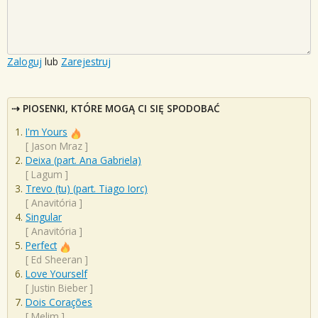
Zaloguj
lub
Zarejestruj
PIOSENKI, KTÓRE MOGĄ CI SIĘ SPODOBAĆ
I'm Yours
[
Jason Mraz
]
Deixa (part. Ana Gabriela)
[
Lagum
]
Trevo (tu) (part. Tiago Iorc)
[
Anavitória
]
Singular
[
Anavitória
]
Perfect
[
Ed Sheeran
]
Love Yourself
[
Justin Bieber
]
Dois Corações
[
Melim
]