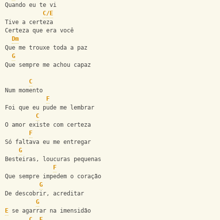
Quando eu te vi
C/E
Tive a certeza
Certeza que era você
Dm
Que me trouxe toda a paz
G
Que sempre me achou capaz
C
Num momento
F
Foi que eu pude me lembrar
C
O amor existe com certeza
F
Só faltava eu me entregar
G
Besteiras, loucuras pequenas
F
Que sempre impedem o coração
G
De descobrir, acreditar
G
E
 se agarrar na imensidão
C
F