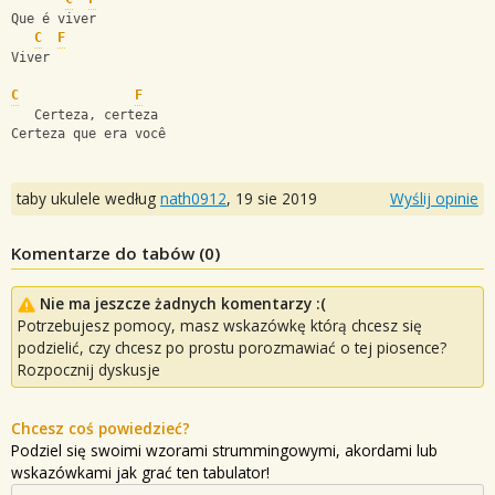
Que é viver
C
F
Viver
C
F
   Certeza, certeza
Certeza que era você
taby ukulele według
nath0912
,
19 sie 2019
Wyślij opinie
Komentarze do tabów (
0
)
Nie ma jeszcze żadnych komentarzy :(
Potrzebujesz pomocy, masz wskazówkę którą chcesz się
podzielić, czy chcesz po prostu porozmawiać o tej piosence?
Rozpocznij dyskusje
Chcesz coś powiedzieć?
Podziel się swoimi wzorami strummingowymi, akordami lub
wskazówkami jak grać ten tabulator!