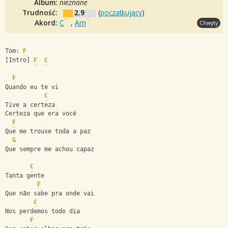
Album:
nieznane
Trudność:
2.9
(
poczatkujacy
)
Akord:
C
,
Am
Chwyty
Tom: 
F
[Intro] 
F
C
F
Quando eu te vi
C
Tive a certeza
Certeza que era você
F
Que me trouxe toda a paz
G
Que sempre me achou capaz
C
Tanta gente
F
Que não sabe pra onde vai
C
Nos perdemos todo dia
F