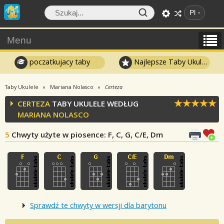
Pl
Menu
poczatkujacy taby
Najlepsze Taby Ukulele
Taby Ukulele
Mariana Nolasco
Certeza
CERTEZA
TABY UKULELE WEDŁUG
MARIANA NOLASCO
5
Chwyty użyte w piosence
: F, C, G, C/E, Dm
Sprawdź te chwyty w wersji dla barytonu