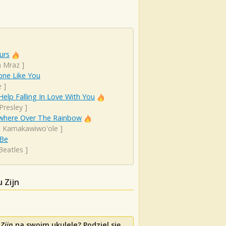
urs
n Mraz
]
ne Like You
e
]
Help Falling In Love With You
 Presley
]
here Over The Rainbow
el Kamakawiwo'ole
]
 Be
Beatles
]
 Zijn
Zijn
na swoim ukulele? Podziel się