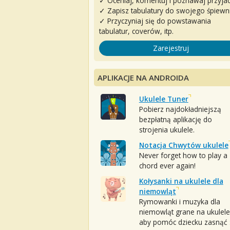
✓ Oceniaj, komentuj i poznawaj przyjac
✓ Zapisz tabulatury do swojego śpiewn
✓ Przyczyniaj się do powstawania
tabulatur, coverów, itp.
Zarejestruj
APLIKACJE NA ANDROIDA
Ukulele Tuner
Pobierz najdokładniejszą
bezpłatną aplikację do
strojenia ukulele.
Notacja Chwytów ukulele
Never forget how to play a
chord ever again!
Kołysanki na ukulele dla
niemowląt
Rymowanki i muzyka dla
niemowląt grane na ukulele
aby pomóc dziecku zasnąć :