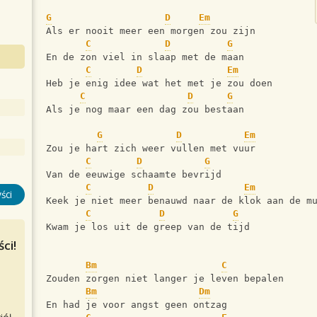
G
D
Em
Als er nooit meer een morgen zou zijn
C
D
G
En de zon viel in slaap met de maan
C
D
Em
Heb je enig idee wat het met je zou doen
C
D
G
Als je nog maar een dag zou bestaan 
G
D
Em
Zou je hart zich weer vullen met vuur
C
D
G
Van de eeuwige schaamte bevrijd
C
D
Em
ści
Keek je niet meer benauwd naar de klok aan de m
C
D
G
Kwam je los uit de greep van de tijd 
ci!
Bm
C
Zouden zorgen niet langer je leven bepalen
Bm
Dm
En had je voor angst geen ontzag