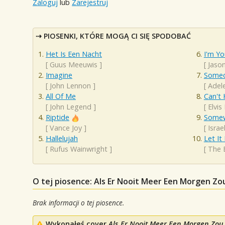
Zaloguj
lub
Zarejestruj
PIOSENKI, KTÓRE MOGĄ CI SIĘ SPODOBAĆ
Het Is Een Nacht
I'm Yo
[
Guus Meeuwis
]
[
Jaso
Imagine
Someo
[
John Lennon
]
[
Adel
All Of Me
Can't 
[
John Legend
]
[
Elvis
Riptide
Somew
[
Vance Joy
]
[
Isra
Hallelujah
Let It
[
Rufus Wainwright
]
[
The 
O tej piosence: Als Er Nooit Meer Een Morgen Zou
Brak informacji o tej piosence.
Wykonałeś cover
Als Er Nooit Meer Een Morgen Zou 