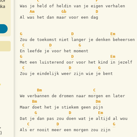
iół
C
F
ika
Was je held of heldin van je eigen verhalen
Am
Gb
D
Al was het dan maar voor een dag 
G
D
Em
Zou de toekomst niet langer je denken beheersen
C
D
G
En leefde je voor het moment 
G
D
Em
Met een luisterend oor voor het kind in jezelf 
C
D
G
Zou je eindelijk weer zijn wie je bent 
Bm
C
We verbannen de dromen naar morgen en later 
Bm
Dm
Maar doet het je stiekem geen pijn 
G
D
Em
Dat je dan pas zou doen wat je altijd al wou 
C
D
G
,
Als er nooit meer een morgen zou zijn 
)