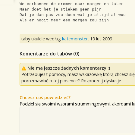
We verbannen de dromen naar morgen en later 
Maar doet het je stiekem geen pijn 
Dat je dan pas zou doen wat je altijd al wou 
Als er nooit meer een morgen zou zijn
taby ukulele według
katemonster
,
19 lut 2009
Komentarze do tabów (
0
)
Nie ma jeszcze żadnych komentarzy :(
Potrzebujesz pomocy, masz wskazówkę którą chcesz się p
porozmawiać o tej piosence? Rozpocznij dyskusje
Chcesz coś powiedzieć?
Podziel się swoimi wzorami strummingowymi, akordami lu