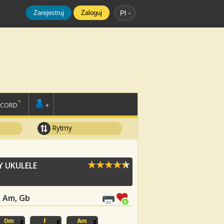
Zarejestruj
Zaloguj
Pl
SCORD
+
Rytmy
 UKULELE
F, Am, Gb