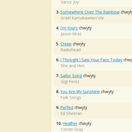
Vance Joy
3.
Somewhere Over The Rainbow
chwyt
Israel Kamakawiwo'ole
4.
I'm Yours
chwyty
Jason Mraz
5.
Creep
chwyty
Radiohead
6.
I Thought I Saw Your Face Today
chwy
She and Him
7.
Sailor Song
chwyty
Gigi Perez
8.
You Are My Sunshine
chwyty
Folk Songs
9.
Perfect
chwyty
Ed Sheeran
10.
Heather
chwyty
Conan Gray