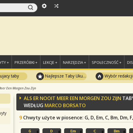
TY +
PRZERÓBKI +
LEKCJE +
NARZĘDZIA +
SPOŁECZNOŚĆ +
DI
ujacy taby
Najlepsze Taby Ukulele
Wybór redakcji
Meer Een Morgen Zou Zijn
ALS ER NOOIT MEER EEN MORGEN ZOU ZIJN
TABY
WEDŁUG
MARCO BORSATO
yty
9
Chwyty użyte w piosence
: G, D, Em, C, Bm, Dm, 