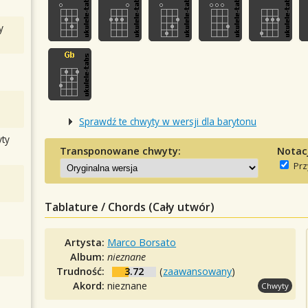
y
Sprawdź te chwyty w wersji dla barytonu
ty
Transponowane chwyty:
Notac
Prz
Tablature / Chords (Cały utwór)
Artysta:
Marco Borsato
Album:
nieznane
Trudność:
3.72
(
zaawansowany
)
Akord:
nieznane
Chwyty