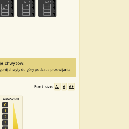
je chwytów:
ypnij chwyty do góry podczas przewijania
Font size:
A-
A
A+
AutoScroll
0
1
2
3
4