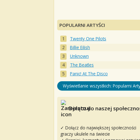
POPULARNI ARTYŚCI
Twenty One Pilots
Billie Eilish
Unknown
The Beatles
Panic! At The Disco
Wyświetlanie wszystkich: Popularni Arty
Dołącz do naszej społecznoś
✓ Dołącz do największej społeczności
graczy ukulele na świecie