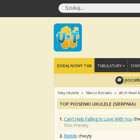
DODAJ NOWY TAB
TABULATURY +
CHWY
poczatk
Taby Ukulele
Marco Borsato
Als Er Nooit 
TOP PIOSENKI UKULELE (SIERPNIA)
1.
Can't Help Falling In Love With You
chw
Elvis Presley
2.
Riptide
chwyty