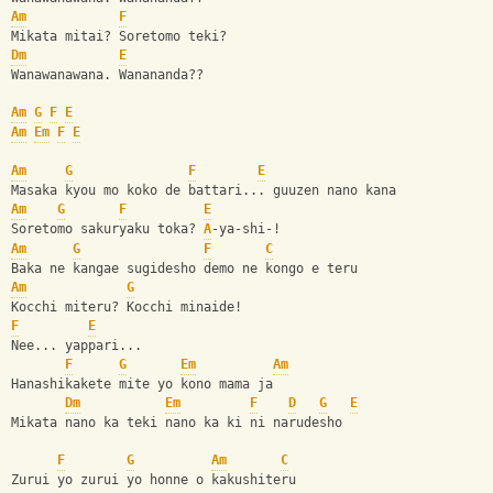
Am
F
Mikata mitai? Soretomo teki?
Dm
E
Wanawanawana. Wanananda??
Am
G
F
E
Am
Em
F
E
Am
G
F
E
Masaka kyou mo koko de battari... guuzen nano kana
Am
G
F
E
Soretomo sakuryaku toka? 
A
-ya-shi-!
Am
G
F
C
Baka ne kangae sugidesho demo ne kongo e teru
Am
G
Kocchi miteru? Kocchi minaide!
F
E
Nee... yappari...
F
G
Em
Am
Hanashikakete mite yo kono mama ja
Dm
Em
F
D
G
E
Mikata nano ka teki nano ka ki ni narudesho
F
G
Am
C
Zurui yo zurui yo honne o kakushiteru