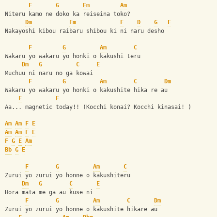
F
G
Em
Am
Niteru kamo ne doko ka reiseina toko?
Dm
Em
F
D
G
E
Nakayoshi kibou raibaru shibou ki ni naru desho
F
G
Am
C
Wakaru yo wakaru yo honki o kakushi teru
Dm
G
C
E
Muchuu ni naru no ga kowai
F
G
Am
C
Dm
Wakaru yo wakaru yo honki o kakushite hika re au
E
F
Aa... magnetic today!! (Kocchi konai? Kocchi kinasai! )
Am
Am
F
E
Am
Am
F
E
F
G
E
Am
Bb
G
E
F
G
Am
C
Zurui yo zurui yo honne o kakushiteru
Dm
G
C
E
Hora mata me ga au kuse ni
F
G
Am
C
Dm
Zurui yo zurui yo honne o kakushite hikare au