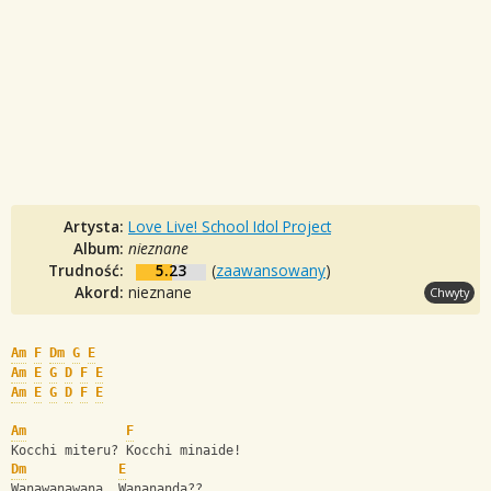
Artysta:
Love Live! School Idol Project
Album:
nieznane
Trudność:
5.23
(
zaawansowany
)
Akord:
nieznane
Chwyty
Am
F
Dm
G
E
Am
E
G
D
F
E
Am
E
G
D
F
E
Am
F
Kocchi miteru? Kocchi minaide!
Dm
E
Wanawanawana. Wanananda??