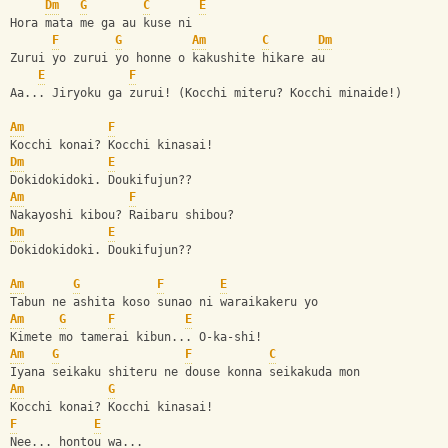
Dm
G
C
E
Hora mata me ga au kuse ni
F
G
Am
C
Dm
Zurui yo zurui yo honne o kakushite hikare au
E
F
Aa... Jiryoku ga zurui! (Kocchi miteru? Kocchi minaide!)
Am
F
Kocchi konai? Kocchi kinasai!
Dm
E
Dokidokidoki. Doukifujun??
Am
F
Nakayoshi kibou? Raibaru shibou?
Dm
E
Dokidokidoki. Doukifujun??
Am
G
F
E
Tabun ne ashita koso sunao ni waraikakeru yo
Am
G
F
E
Kimete mo tamerai kibun... O-ka-shi!
Am
G
F
C
Iyana seikaku shiteru ne douse konna seikakuda mon
Am
G
Kocchi konai? Kocchi kinasai!
F
E
Nee... hontou wa...