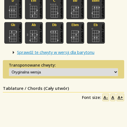
Sprawdź te chwyty w wersji dla barytonu
Transponowane chwyty:
Tablature / Chords (Cały utwór)
Font size:
A-
A
A+