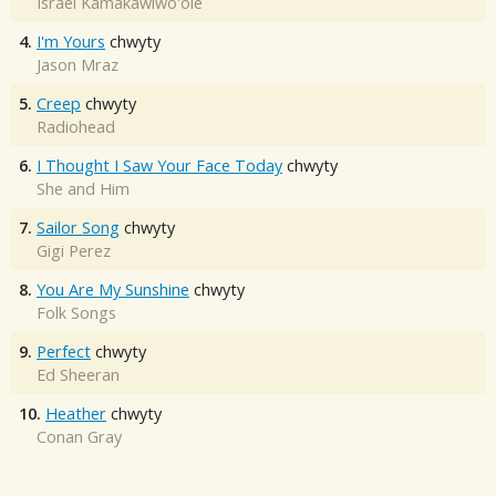
Israel Kamakawiwo'ole
4.
I'm Yours
chwyty
Jason Mraz
5.
Creep
chwyty
Radiohead
6.
I Thought I Saw Your Face Today
chwyty
She and Him
7.
Sailor Song
chwyty
Gigi Perez
8.
You Are My Sunshine
chwyty
Folk Songs
9.
Perfect
chwyty
Ed Sheeran
10.
Heather
chwyty
Conan Gray