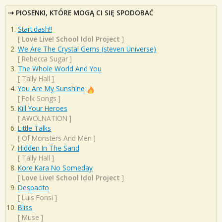
PIOSENKI, KTÓRE MOGĄ CI SIĘ SPODOBAĆ
Start:dash!!
[
Love Live! School Idol Project
]
We Are The Crystal Gems (steven Universe)
[
Rebecca Sugar
]
The Whole World And You
[
Tally Hall
]
You Are My Sunshine
[
Folk Songs
]
Kill Your Heroes
[
AWOLNATION
]
Little Talks
[
Of Monsters And Men
]
Hidden In The Sand
[
Tally Hall
]
Kore Kara No Someday
[
Love Live! School Idol Project
]
Despacito
[
Luis Fonsi
]
Bliss
[
Muse
]