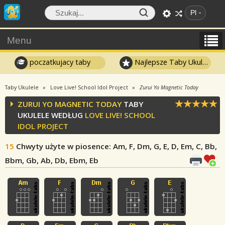
Pl
Menu
poczatkujacy taby
Najlepsze Taby Ukulele
Taby Ukulele
Love Live! School Idol Project
Zurui Yo Magnetic Today
ZURUI YO MAGNETIC TODAY
TABY
UKULELE WEDŁUG
LOVE LIVE! SCHOOL
IDOL PROJECT
15
Chwyty użyte w piosence
: Am, F, Dm, G, E, D, Em, C, Bb,
Bbm, Gb, Ab, Db, Ebm, Eb