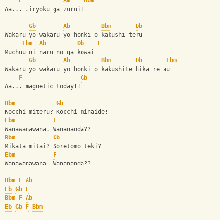
E
Am
Bbm
Aa... Jiryoku ga zurui!
Gb
Ab
Bbm
Db
Wakaru yo wakaru yo honki o kakushi teru
Ebm
Ab
Db
F
Muchuu ni naru no ga kowai
Gb
Ab
Bbm
Db
Ebm
Wakaru yo wakaru yo honki o kakushite hika re au
F
Gb
Aa... magnetic today!!
Bbm
Gb
Kocchi miteru? Kocchi minaide!
Ebm
F
Wanawanawana. Wanananda??
Bbm
Gb
Mikata mitai? Soretomo teki?
Ebm
F
Wanawanawana. Wanananda??
Bbm
F
Ab
Eb
Gb
F
Bbm
F
Ab
Eb
Gb
F
Bbm