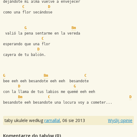
dejándote mi alma vuelve a envejecer
C
D
como una flor secándose
G
Bm
 valió la pena sentarme en la vereda
C
esperando que una flor
D
cayera de tu balcón.
G
Bm
C
bee eeh eeh besandote eeh eeh  besandote
D
G
con la llama de tus labios me quemé eeh eeh
Bm
C
D
besandote eeh besandote una locura voy a cometer...
taby ukulele według
ramallal
,
06 sie 2013
Wyślij opinie
Komentarze do tabów (
0
)