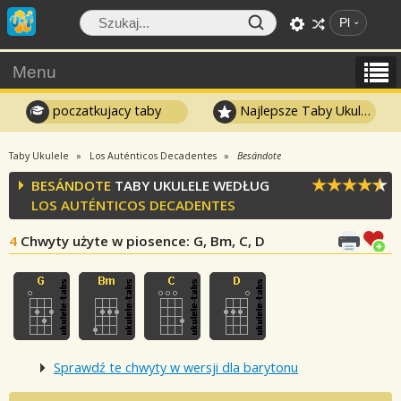
Pl
Menu
poczatkujacy taby
Najlepsze Taby Ukulele
Taby Ukulele
Los Auténticos Decadentes
Besándote
BESÁNDOTE
TABY UKULELE WEDŁUG
LOS AUTÉNTICOS DECADENTES
4
Chwyty użyte w piosence
: G, Bm, C, D
Sprawdź te chwyty w wersji dla barytonu