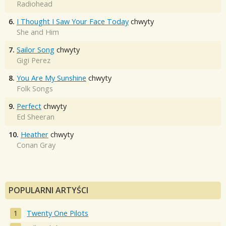
Radiohead
6.
I Thought I Saw Your Face Today
chwyty
She and Him
7.
Sailor Song
chwyty
Gigi Perez
8.
You Are My Sunshine
chwyty
Folk Songs
9.
Perfect
chwyty
Ed Sheeran
10.
Heather
chwyty
Conan Gray
POPULARNI ARTYŚCI
Twenty One Pilots