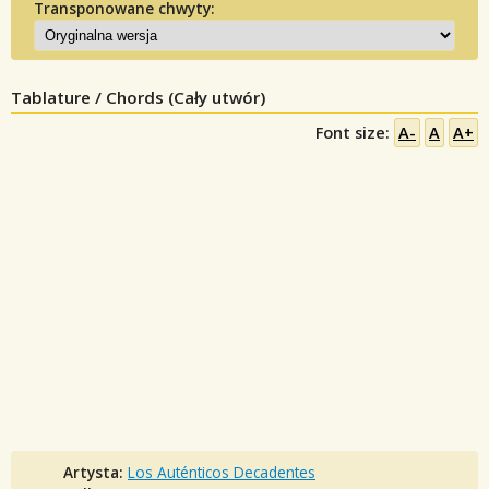
Transponowane chwyty:
Tablature / Chords (Cały utwór)
Font size:
A-
A
A+
Artysta:
Los Auténticos Decadentes