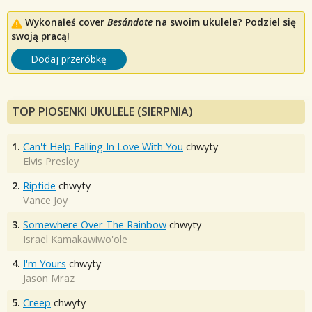
Wykonałeś cover
Besándote
na swoim ukulele? Podziel się
swoją pracą!
Dodaj przeróbkę
TOP PIOSENKI UKULELE (SIERPNIA)
1.
Can't Help Falling In Love With You
chwyty
Elvis Presley
2.
Riptide
chwyty
Vance Joy
3.
Somewhere Over The Rainbow
chwyty
Israel Kamakawiwo'ole
4.
I'm Yours
chwyty
Jason Mraz
5.
Creep
chwyty