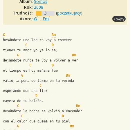
Album:
Somos
Rok:
2008
Trudność:
3
(
poczatkujacy
)
Akord:
G
,
Em
Chwyty
G
Bm
besándote una locura voy a cometer
C
D
tienes tu amor yo ya lo se,
G
Bm
dejándote nunca te voy a volver a ver
C
D
el tiempo es hoy mañana fue
G
Bm
valió la pena sentarme en la vereda 
C
esperando que una flor 
D
cayera de tu balcón.
G
Bm
Besándote la noche se volvió a encender
C
D
con el calor que quema en tu piel
G
Bm