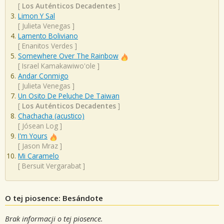
[
Los Auténticos Decadentes
]
Limon Y Sal
[
Julieta Venegas
]
Lamento Boliviano
[
Enanitos Verdes
]
Somewhere Over The Rainbow
[
Israel Kamakawiwo'ole
]
Andar Conmigo
[
Julieta Venegas
]
Un Osito De Peluche De Taiwan
[
Los Auténticos Decadentes
]
Chachacha (acustico)
[
Jósean Log
]
I'm Yours
[
Jason Mraz
]
Mi Caramelo
[
Bersuit Vergarabat
]
O tej piosence: Besándote
Brak informacji o tej piosence.