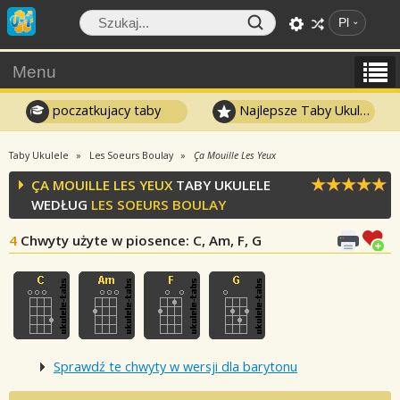
Pl
Menu
poczatkujacy taby
Najlepsze Taby Ukulele
Taby Ukulele
Les Soeurs Boulay
Ça Mouille Les Yeux
ÇA MOUILLE LES YEUX
TABY UKULELE
WEDŁUG
LES SOEURS BOULAY
4
Chwyty użyte w piosence
: C, Am, F, G
Sprawdź te chwyty w wersji dla barytonu