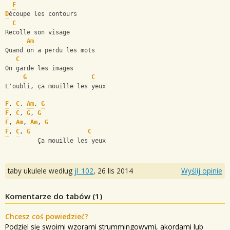
F
D
écoupe les contours
C
Recolle son visage
Am
Quand on a perdu les mots
C
On garde les images
G
C
L'oubli, ça mouille les yeux
F
, 
C
, 
Am
, 
G
F
, 
C
, 
G
, 
G
F
, 
Am
, 
Am
, 
G
F
, 
C
, 
G
C
         Ça mouille les yeux
taby ukulele według
jl_102
,
26 lis 2014
Wyślij opinie
Komentarze do tabów (
1
)
Chcesz coś powiedzieć?
Podziel się swoimi wzorami strummingowymi, akordami lub