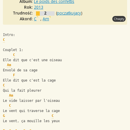
Album:
Le poids des confettis
Rok:
2013
Trudność:
2
(
poczatkujacy
)
Akord:
C
,
Am
Chwyty
Intro:
C
Couplet 1:
C
Elle dit que c'est une oiseau
Am
Envolé de sa cage
F
Elle dit que c'est la cage
C
Qui la fait pleurer
Am
Le vide laisser par l'oiseau
C
Le vent qui traverse la cage
G
C
Le vent, ça mouille les yeux