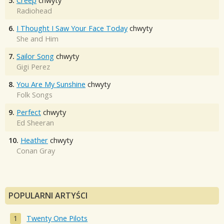
5.
Creep
chwyty
Radiohead
6.
I Thought I Saw Your Face Today
chwyty
She and Him
7.
Sailor Song
chwyty
Gigi Perez
8.
You Are My Sunshine
chwyty
Folk Songs
9.
Perfect
chwyty
Ed Sheeran
10.
Heather
chwyty
Conan Gray
POPULARNI ARTYŚCI
Twenty One Pilots