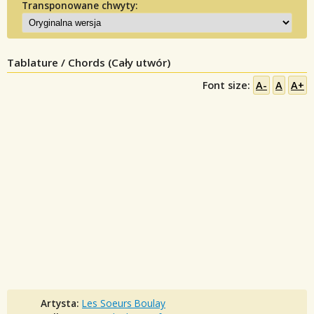
Transponowane chwyty:
Tablature / Chords (Cały utwór)
Font size:
A-
A
A+
Artysta:
Les Soeurs Boulay