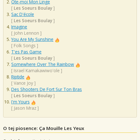
Ôte-moi Mon Linge
[
Les Soeurs Boulay
]
Sac D'école
[
Les Soeurs Boulay
]
Imagine
[
John Lennon
]
You Are My Sunshine
[
Folk Songs
]
T'es Pas Game
[
Les Soeurs Boulay
]
Somewhere Over The Rainbow
[
Israel Kamakawiwo'ole
]
Riptide
[
Vance Joy
]
Des Shooters De Fort Sur Ton Bras
[
Les Soeurs Boulay
]
I'm Yours
[
Jason Mraz
]
O tej piosence: Ça Mouille Les Yeux