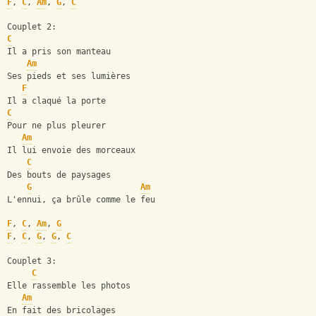
F
, 
C
, 
Am
, 
G
, 
C
Couplet 2:
C
Il a pris son manteau
Am
Ses pieds et ses lumières
F
Il a claqué la porte
C
Pour ne plus pleurer
Am
Il lui envoie des morceaux
C
Des bouts de paysages
G
Am
L'ennui, ça brûle comme le feu
F
, 
C
, 
Am
, 
G
F
, 
C
, 
G
, 
G
, 
C
Couplet 3:
C
Elle rassemble les photos
Am
En fait des bricolages