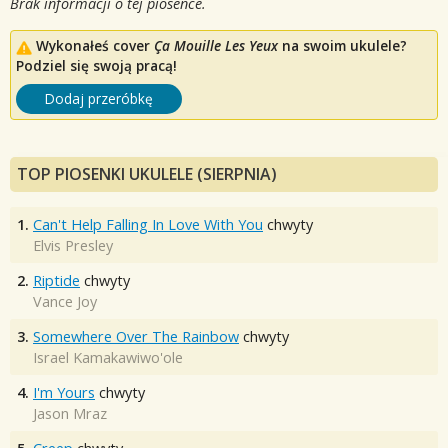
Brak informacji o tej piosence.
Wykonałeś cover
Ça Mouille Les Yeux
na swoim ukulele?
Podziel się swoją pracą!
Dodaj przeróbkę
TOP PIOSENKI UKULELE (SIERPNIA)
1.
Can't Help Falling In Love With You
chwyty
Elvis Presley
2.
Riptide
chwyty
Vance Joy
3.
Somewhere Over The Rainbow
chwyty
Israel Kamakawiwo'ole
4.
I'm Yours
chwyty
Jason Mraz