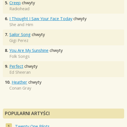
5.
Creep
chwyty
Radiohead
6.
I Thought I Saw Your Face Today
chwyty
She and Him
7.
Sailor Song
chwyty
Gigi Perez
8.
You Are My Sunshine
chwyty
Folk Songs
9.
Perfect
chwyty
Ed Sheeran
10.
Heather
chwyty
Conan Gray
POPULARNI ARTYŚCI
Twenty One Pilots