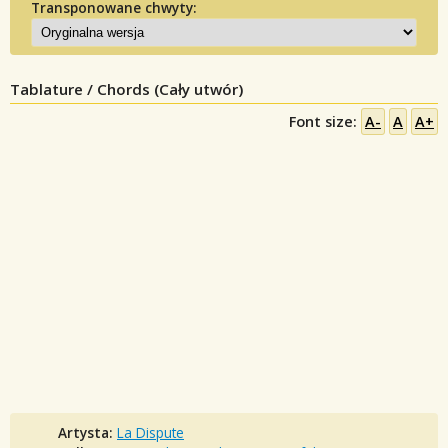
Transponowane chwyty:
Tablature / Chords (Cały utwór)
Font size:
A-
A
A+
Artysta:
La Dispute