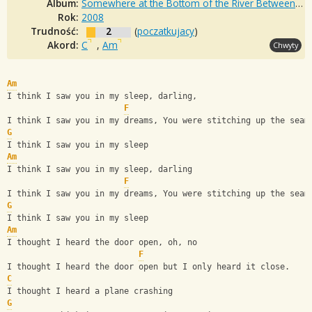
Album:
Somewhere at the Bottom of the River Between Vega and Altair
Rok:
2008
Trudność:
2
(
poczatkujacy
)
Akord:
C
,
Am
Chwyty
Am
I think I saw you in my sleep, darling,
F
I think I saw you in my dreams, You were stitching up the seam
G
I think I saw you in my sleep
Am
I think I saw you in my sleep, darling
F
I think I saw you in my dreams, You were stitching up the seam
G
I think I saw you in my sleep
Am
I thought I heard the door open, oh, no
F
I thought I heard the door open but I only heard it close.
C
I thought I heard a plane crashing
G