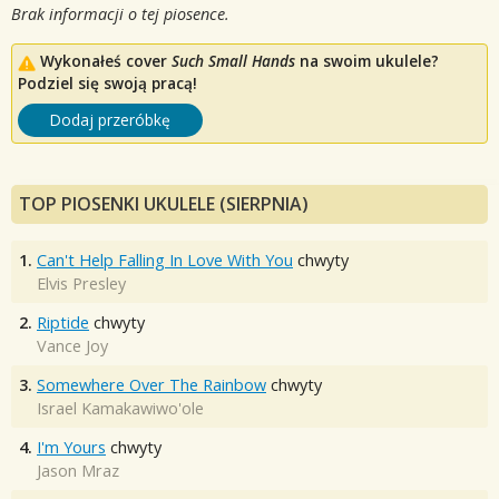
Brak informacji o tej piosence.
Wykonałeś cover
Such Small Hands
na swoim ukulele?
Podziel się swoją pracą!
Dodaj przeróbkę
TOP PIOSENKI UKULELE (SIERPNIA)
1.
Can't Help Falling In Love With You
chwyty
Elvis Presley
2.
Riptide
chwyty
Vance Joy
3.
Somewhere Over The Rainbow
chwyty
Israel Kamakawiwo'ole
4.
I'm Yours
chwyty
Jason Mraz