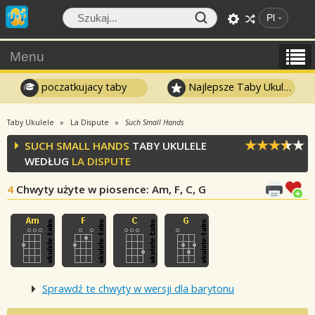
Pl
Menu
poczatkujacy taby
Najlepsze Taby Ukulele
Taby Ukulele
La Dispute
Such Small Hands
SUCH SMALL HANDS
TABY UKULELE
WEDŁUG
LA DISPUTE
4
Chwyty użyte w piosence
: Am, F, C, G
Sprawdź te chwyty w wersji dla barytonu