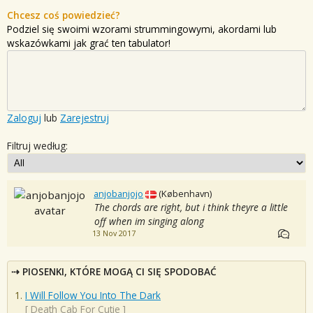
Chcesz coś powiedzieć?
Podziel się swoimi wzorami strummingowymi, akordami lub
wskazówkami jak grać ten tabulator!
Zaloguj
lub
Zarejestruj
Filtruj według:
anjobanjojo
(København)
The chords are right, but i think theyre a little
off when im singing along
13 Nov 2017
PIOSENKI, KTÓRE MOGĄ CI SIĘ SPODOBAĆ
I Will Follow You Into The Dark
[
Death Cab For Cutie
]