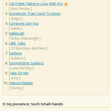
Can't Help Falling In Love With You
[
Elvis Presley
]
Somebody That I Used To Know
[
Gotye
]
Someone Like You
[
Adele
]
Hallelujah
[
Rufus Wainwright
]
Little Talks
[
Of Monsters And Men
]
Santeria
[
Sublime
]
Summertime Sadness
[
Lana Del Rey
]
Take On Me
[
A-ha
]
Hakuna Matata
[
Disney
]
O tej piosence: Such Small Hands