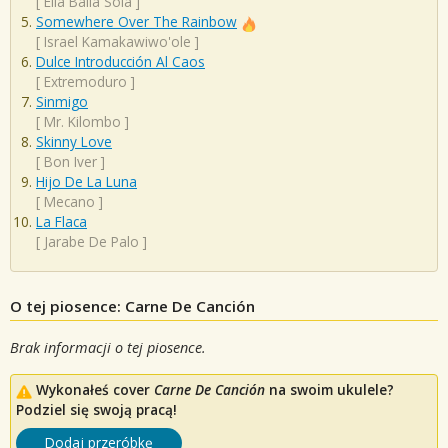
[
Ella Baila Sola
]
Somewhere Over The Rainbow
[
Israel Kamakawiwo'ole
]
Dulce Introducción Al Caos
[
Extremoduro
]
Sinmigo
[
Mr. Kilombo
]
Skinny Love
[
Bon Iver
]
Hijo De La Luna
[
Mecano
]
La Flaca
[
Jarabe De Palo
]
O tej piosence: Carne De Canción
Brak informacji o tej piosence.
Wykonałeś cover
Carne De Canción
na swoim ukulele?
Podziel się swoją pracą!
Dodaj przeróbkę