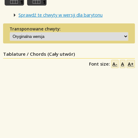
Sprawdź te chwyty w wersji dla barytonu
Transponowane chwyty:
Tablature / Chords (Cały utwór)
Font size:
A-
A
A+