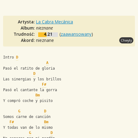
Artysta:
La Cabra Mecánica
Album:
nieznane
Trudność:
4.21
(
zaawansowany
)
Akord:
nieznane
Chwyty
Intro 
D
A
Pasó el ratito de gloria
D
Las sinergias y los brillos
F#
Pasó el cantante la gorra
Bm
Y compró coche y pisito
G
D
Somos carne de canción
F#
Bm
Y todas van de lo mismo
G
D