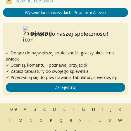
Panic! At The Disco
Wyświetlanie wszystkich: Popularni Artyści
Dołącz do naszej społeczności!
✓ Dołącz do największej społeczności graczy ukulele na
świecie
✓ Oceniaj, komentuj i poznawaj przyjaciół
✓ Zapisz tabulatury do swojego śpiewnika
✓ Przyczyniaj się do powstawania tabulatur, coverów, itp.
Zarejestruj
0-9
A
B
C
D
E
F
G
H
I
J
K
L
M
N
O
P
Q
R
S
T
U
V
W