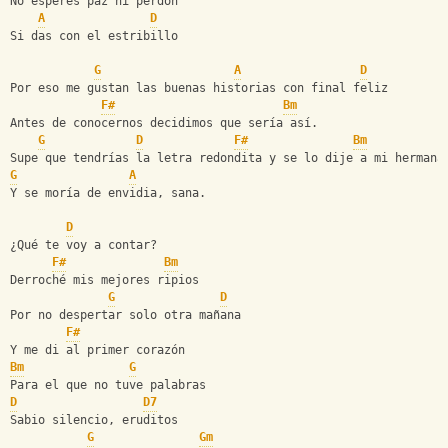
No esperes paz ni perdón
A
D
Si das con el estribillo
G
A
D
Por eso me gustan las buenas historias con final feliz
F#
Bm
Antes de conocernos decidimos que sería así.
G
D
F#
Bm
Supe que tendrías la letra redondita y se lo dije a mi hermana
G
A
Y se moría de envidia, sana.
D
¿Qué te voy a contar?
F#
Bm
Derroché mis mejores ripios
G
D
Por no despertar solo otra mañana
F#
Y me di al primer corazón
Bm
G
Para el que no tuve palabras
D
D7
Sabio silencio, eruditos
G
Gm