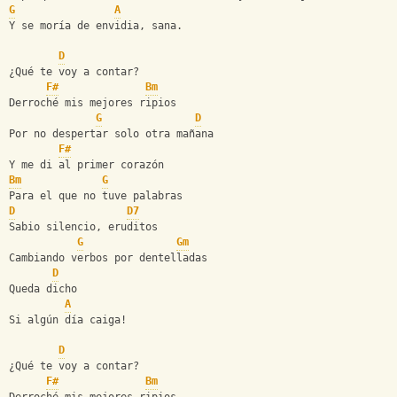
G
A
Y se moría de envidia, sana.
D
¿Qué te voy a contar?
F#
Bm
Derroché mis mejores ripios
G
D
Por no despertar solo otra mañana
F#
Y me di al primer corazón
Bm
G
Para el que no tuve palabras
D
D7
Sabio silencio, eruditos
G
Gm
Cambiando verbos por dentelladas
D
Queda dicho
A
Si algún día caiga!
D
¿Qué te voy a contar?
F#
Bm