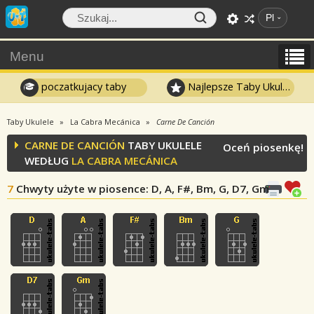
Pl
Menu
poczatkujacy taby
Najlepsze Taby Ukulele
Taby Ukulele
La Cabra Mecánica
Carne De Canción
CARNE DE CANCIÓN
TABY UKULELE
Oceń piosenkę!
WEDŁUG
LA CABRA MECÁNICA
7
Chwyty użyte w piosence
: D, A, F#, Bm, G, D7, Gm