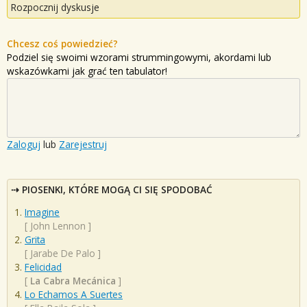
Rozpocznij dyskusje
Chcesz coś powiedzieć?
Podziel się swoimi wzorami strummingowymi, akordami lub
wskazówkami jak grać ten tabulator!
Zaloguj
lub
Zarejestruj
PIOSENKI, KTÓRE MOGĄ CI SIĘ SPODOBAĆ
Imagine
[
John Lennon
]
Grita
[
Jarabe De Palo
]
Felicidad
[
La Cabra Mecánica
]
Lo Echamos A Suertes