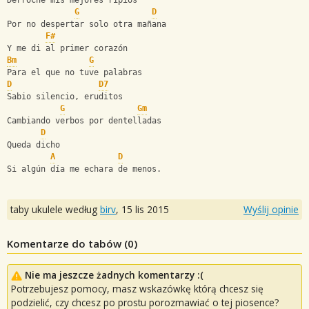
Derroché mis mejores ripios
G
D
Por no despertar solo otra mañana
F#
Y me di al primer corazón
Bm
G
Para el que no tuve palabras
D
D7
Sabio silencio, eruditos
G
Gm
Cambiando verbos por dentelladas
D
Queda dicho
A
D
Si algún día me echara de menos.
taby ukulele według
birv
,
15 lis 2015
Wyślij opinie
Komentarze do tabów (
0
)
Nie ma jeszcze żadnych komentarzy :(
Potrzebujesz pomocy, masz wskazówkę którą chcesz się
podzielić, czy chcesz po prostu porozmawiać o tej piosence?