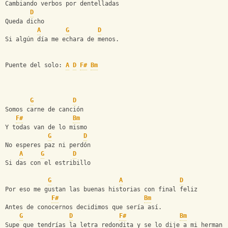
Cambiando verbos por dentelladas
D
Queda dicho
A
G
D
Si algún día me echara de menos.
Puente del solo: 
A
D
F#
Bm
G
D
Somos carne de canción
F#
Bm
Y todas van de lo mismo
G
D
No esperes paz ni perdón
A
G
D
Si das con el estribillo
G
A
D
Por eso me gustan las buenas historias con final feliz
F#
Bm
Antes de conocernos decidimos que sería así.
G
D
F#
Bm
Supe que tendrías la letra redondita y se lo dije a mi hermana