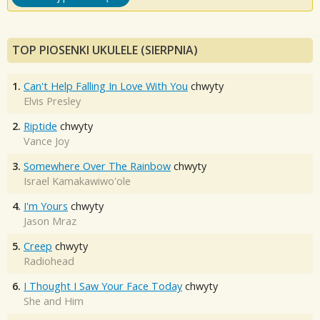
TOP PIOSENKI UKULELE (SIERPNIA)
1.
Can't Help Falling In Love With You
chwyty
Elvis Presley
2.
Riptide
chwyty
Vance Joy
3.
Somewhere Over The Rainbow
chwyty
Israel Kamakawiwo'ole
4.
I'm Yours
chwyty
Jason Mraz
5.
Creep
chwyty
Radiohead
6.
I Thought I Saw Your Face Today
chwyty
She and Him