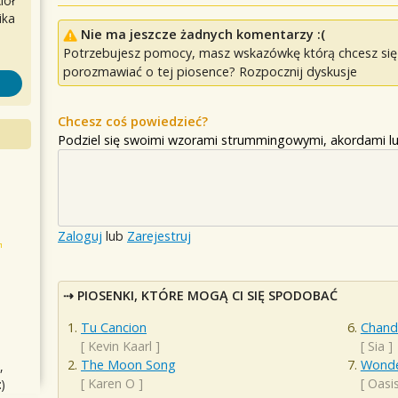
iół
ika
Nie ma jeszcze żadnych komentarzy :(
Potrzebujesz pomocy, masz wskazówkę którą chcesz się p
porozmawiać o tej piosence? Rozpocznij dyskusje
Chcesz coś powiedzieć?
Podziel się swoimi wzorami strummingowymi, akordami lu
Zaloguj
lub
Zarejestruj
PIOSENKI, KTÓRE MOGĄ CI SIĘ SPODOBAĆ
Tu Cancion
Chande
[
Kevin Kaarl
]
[
Sia
]
The Moon Song
Wonde
,
[
Karen O
]
[
Oasi
)