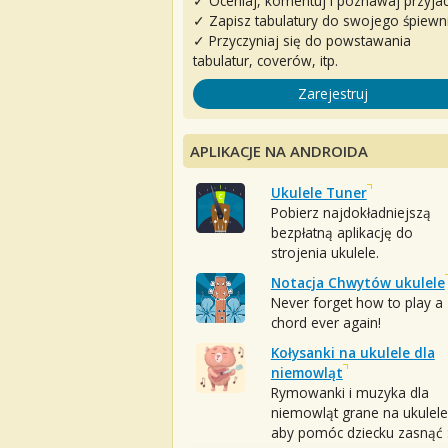
✓ Oceniaj, komentuj i poznawaj przyjac
✓ Zapisz tabulatury do swojego śpiewn
✓ Przyczyniaj się do powstawania
tabulatur, coverów, itp.
Zarejestruj
APLIKACJE NA ANDROIDA
Ukulele Tuner
Pobierz najdokładniejszą
bezpłatną aplikację do
strojenia ukulele.
Notacja Chwytów ukulele
Never forget how to play a
chord ever again!
Kołysanki na ukulele dla
niemowląt
Rymowanki i muzyka dla
niemowląt grane na ukulele
aby pomóc dziecku zasnąć :