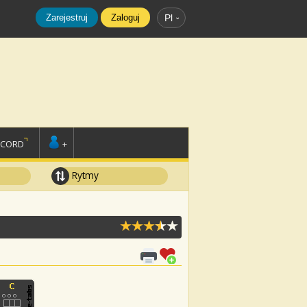
Zarejestruj
Zaloguj
Pl
SCORD
+
Rytmy