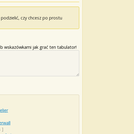
odzielić, czy chcesz po prostu
b wskazówkami jak grać ten tabulator!
lier
rwall
s
]