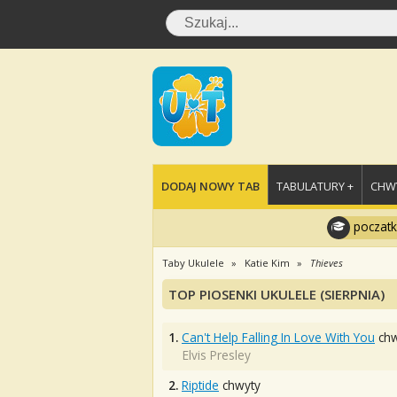
DODAJ NOWY TAB
TABULATURY +
CHWY
poczatk
Taby Ukulele
Katie Kim
Thieves
TOP PIOSENKI UKULELE (SIERPNIA)
1.
Can't Help Falling In Love With You
chw
Elvis Presley
2.
Riptide
chwyty