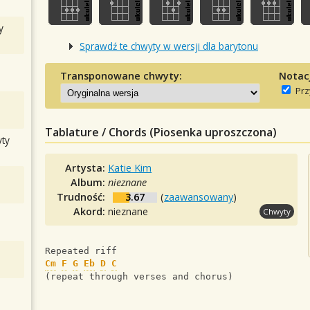
y
Sprawdź te chwyty w wersji dla barytonu
Transponowane chwyty:
Notac
Prz
Tablature / Chords (Piosenka uproszczona)
ty
Artysta:
Katie Kim
Album:
nieznane
Trudność:
3.67
(
zaawansowany
)
Akord:
nieznane
Chwyty
Repeated riff
Cm
F
G
Eb
D
C
(repeat through verses and chorus)