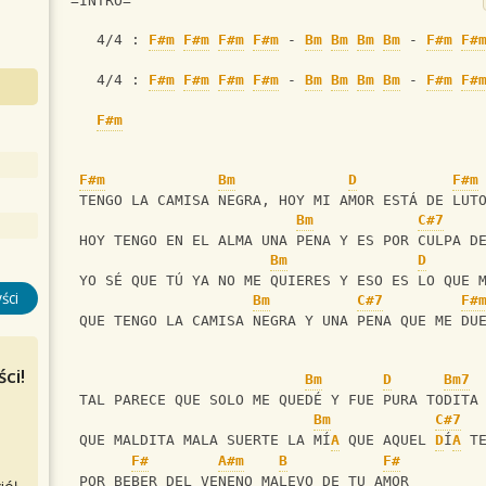
=INTRO= 
   4/4 : 
F#m
F#m
F#m
F#m
 - 
Bm
Bm
Bm
Bm
 - 
F#m
F#
   4/4 : 
F#m
F#m
F#m
F#m
 - 
Bm
Bm
Bm
Bm
 - 
F#m
F#
F#m
F#m
Bm
D
F#m
 TENGO LA CAMISA NEGRA, HOY MI AMOR ESTÁ DE LUT
Bm
C#7
 HOY TENGO EN EL ALMA UNA PENA Y ES POR CULPA D
Bm
D
 YO SÉ QUE TÚ YA NO ME QUIERES Y ESO ES LO QUE 
ści
Bm
C#7
F#
 QUE TENGO LA CAMISA NEGRA Y UNA PENA QUE ME DU
ci!
Bm
D
Bm7
 TAL PARECE QUE SOLO ME QUEDÉ Y FUE PURA TODITA
Bm
C#7
 QUE MALDITA MALA SUERTE LA MÍ
A
 QUE AQUEL 
D
Í
A
 T
F#
A#m
B
F#
 POR BEBER DEL VENENO MALEVO DE TU AMOR