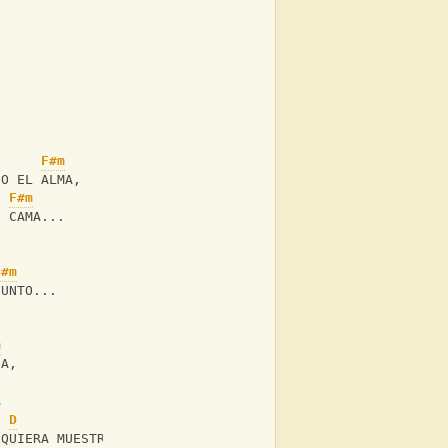
F#m
GO EL ALMA,
F#m
I CAMA...
F#m
FUNTO...
m
SA,
A
D
F#m
IQUIERA MUESTRAS SEÑAS