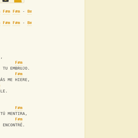
m
F#m
F#m
 - 
Bm
Bm
C#7
C#7
 -
m
F#m
F#m
 - 
Bm
Bm
C#7
C#7
 -
O,
F#m
E TU EMBRUJO.
F#m
MÁS ME HIERE,
m
ELE.
F#m
 TÚ MENTIRA,
F#m
E ENCONTRÉ.