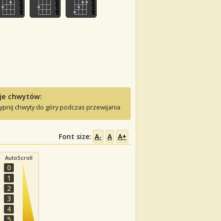
je chwytów:
ypnij chwyty do góry podczas przewijania
Font size:
A-
A
A+
AutoScroll
0
1
2
3
4
5