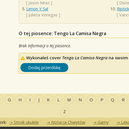
[
Jason Mraz
]
[
Disn
Limon Y Sal
Riptid
[
Julieta Venegas
]
[
Vanc
O tej piosence: Tengo La Camisa Negra
Brak informacji o tej piosence.
Wykonałeś cover
Tengo La Camisa Negra
na swoim u
Dodaj przeróbkę
F
G
H
I
J
K
L
M
N
O
P
Q
R
Z
ork:
Stroik ukulele
Notacja Chwytów
Gamy
Lekc