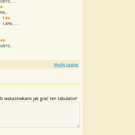
FUNTO...
#m
LMA,
F#m
I CAMA...
F#m
FUNTO.
Wyślij opinie
b wskazówkami jak grać ten tabulator!