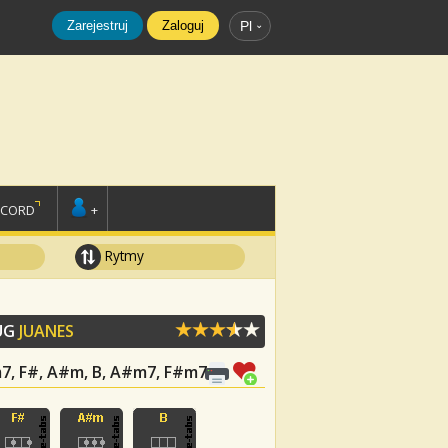
Zarejestruj
Zaloguj
Pl
SCORD
+
Rytmy
UG
JUANES
m7, F#, A#m, B, A#m7, F#m7