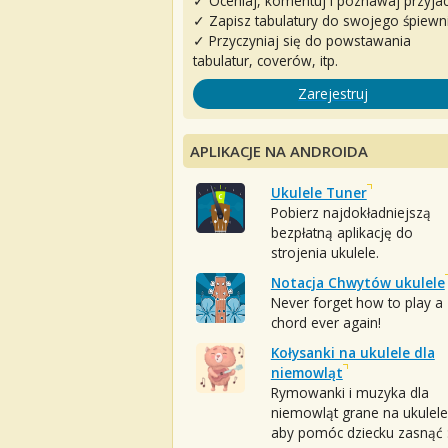
✓ Oceniaj, komentuj i poznawaj przyjac
✓ Zapisz tabulatury do swojego śpiewn
✓ Przyczyniaj się do powstawania
tabulatur, coverów, itp.
Zarejestruj
APLIKACJE NA ANDROIDA
Ukulele Tuner
Pobierz najdokładniejszą
bezpłatną aplikację do
strojenia ukulele.
Notacja Chwytów ukulele
Never forget how to play a
chord ever again!
Kołysanki na ukulele dla
niemowląt
Rymowanki i muzyka dla
niemowląt grane na ukulele
aby pomóc dziecku zasnąć :