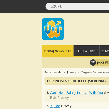
DODAJ NOWY TAB
TABULATURY +
CHWY
poczatk
Taby Ukulele
Juanes
Tengo La Camisa Negr
TOP PIOSENKI UKULELE (SIERPNIA)
1.
Can't Help Falling In Love With You
chw
Elvis Presley
2.
Riptide
chwyty