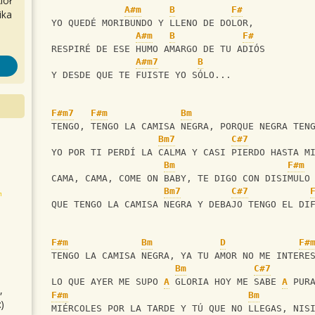
iół
A#m
B
F#
ika
 YO QUEDÉ MORIBUNDO Y LLENO DE DOLOR,
A#m
B
F#
 RESPIRÉ DE ESE HUMO AMARGO DE TU ADIÓS
A#m7
B
 Y DESDE QUE TE FUISTE YO SÓLO...
F#m7
F#m
Bm
 TENGO, TENGO LA CAMISA NEGRA, PORQUE NEGRA TEN
Bm7
C#7
 YO POR TI PERDÍ LA CALMA Y CASI PIERDO HASTA M
Bm
F#m
 CAMA, CAMA, COME ON BABY, TE DIGO CON DISIMULO
Bm7
C#7
 QUE TENGO LA CAMISA NEGRA Y DEBAJO TENGO EL DI
F#m
Bm
D
F#
 TENGO LA CAMISA NEGRA, YA TU AMOR NO ME INTERE
Bm
C#7
 LO QUE AYER ME SUPO 
A
 GLORIA HOY ME SABE 
A
 PUR
,
F#m
Bm
)
 MIÉRCOLES POR LA TARDE Y TÚ QUE NO LLEGAS, NIS