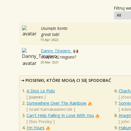
Filtruj w
Usunięte konto
great tab!
15 Apr 2022
Danny_Tinajero_
cual es el rasgueo?
20 Mar 2021
PIOSENKI, KTÓRE MOGĄ CI SIĘ SPODOBAĆ
A Dios Le Pido
Chacha
[
Juanes
]
[
Jóse
Somewhere Over The Rainbow
Someo
[
Israel Kamakawiwo'ole
]
[
Adel
Can't Help Falling In Love With You
Imagi
[
Elvis Presley
]
[
John
I'm Yours
Hakun