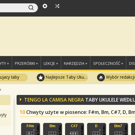
TY +
PRZERÓBKI +
LEKCJE +
NARZĘDZIA +
SPOŁECZNOŚĆ +
DI
ujacy taby
Najlepsze Taby Ukulele
Wybór redakcji
a
TENGO LA CAMISA NEGRA
TABY UKULELE WEDŁ
10
Chwyty użyte w piosence
: F#m, Bm, C#7, D, B
yty