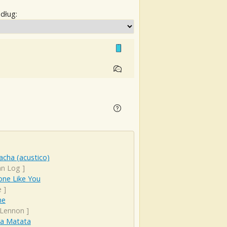
edług:
cha (acustico)
an Log
]
ne Like You
e
]
ne
 Lennon
]
a Matata