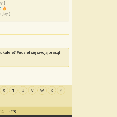
ey
]
e
e Joy
]
kulele? Podziel się swoją pracą!
S
T
U
V
W
X
Y
je
(en)