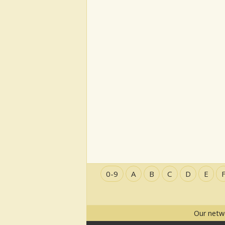
0-9
A
B
C
D
E
Our netw