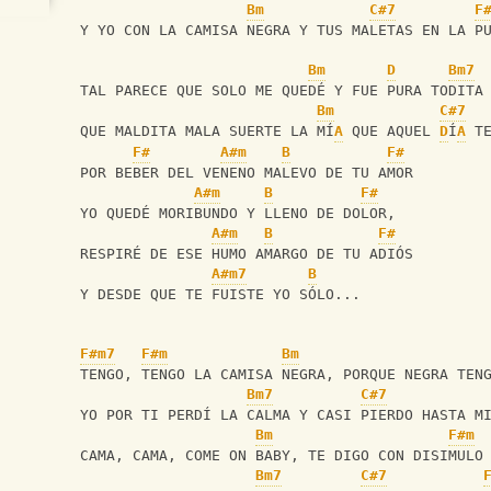
Bm
C#7
F
 Y YO CON LA CAMISA NEGRA Y TUS MALETAS EN LA P
Bm
D
Bm7
 TAL PARECE QUE SOLO ME QUEDÉ Y FUE PURA TODITA
Bm
C#7
 QUE MALDITA MALA SUERTE LA MÍ
A
 QUE AQUEL 
D
Í
A
 T
F#
A#m
B
F#
 POR BEBER DEL VENENO MALEVO DE TU AMOR
A#m
B
F#
 YO QUEDÉ MORIBUNDO Y LLENO DE DOLOR,
A#m
B
F#
 RESPIRÉ DE ESE HUMO AMARGO DE TU ADIÓS
A#m7
B
 Y DESDE QUE TE FUISTE YO SÓLO...
F#m7
F#m
Bm
 TENGO, TENGO LA CAMISA NEGRA, PORQUE NEGRA TEN
Bm7
C#7
 YO POR TI PERDÍ LA CALMA Y CASI PIERDO HASTA M
Bm
F#m
 CAMA, CAMA, COME ON BABY, TE DIGO CON DISIMULO
Bm7
C#7