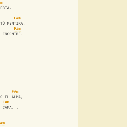
#m
UERTA.
F#m
 TÚ MENTIRA,
F#m
E ENCONTRÉ.
F#m
GO EL ALMA,
F#m
I CAMA...
F#m