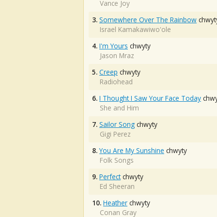
Vance Joy
3.
Somewhere Over The Rainbow
chwyt
Israel Kamakawiwo'ole
4.
I'm Yours
chwyty
Jason Mraz
5.
Creep
chwyty
Radiohead
6.
I Thought I Saw Your Face Today
chwy
She and Him
7.
Sailor Song
chwyty
Gigi Perez
8.
You Are My Sunshine
chwyty
Folk Songs
9.
Perfect
chwyty
Ed Sheeran
10.
Heather
chwyty
Conan Gray