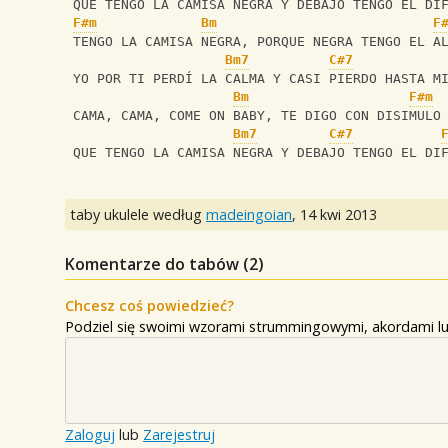
 QUE TENGO LA CAMISA NEGRA Y DEBAJO TENGO EL DI
F#m
Bm
F
 TENGO LA CAMISA NEGRA, PORQUE NEGRA TENGO EL A
Bm7
C#7
 YO POR TI PERDÍ LA CALMA Y CASI PIERDO HASTA M
Bm
F#m
 CAMA, CAMA, COME ON BABY, TE DIGO CON DISIMULO
Bm7
C#7
 QUE TENGO LA CAMISA NEGRA Y DEBAJO TENGO EL DI
taby ukulele według
madeingoian
,
14 kwi 2013
Komentarze do tabów (
2
)
Chcesz coś powiedzieć?
Podziel się swoimi wzorami strummingowymi, akordami lu
Zaloguj
lub
Zarejestruj