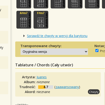
y
Sprawdź te chwyty w wersji dla barytonu
Transponowane chwyty:
Notac
ty
Prz
Tablature / Chords (Cały utwór)
Artysta:
Juanes
Album:
nieznane
Trudność:
4.7
(
zaawansowany
)
Akord:
nieznane
Chwyty