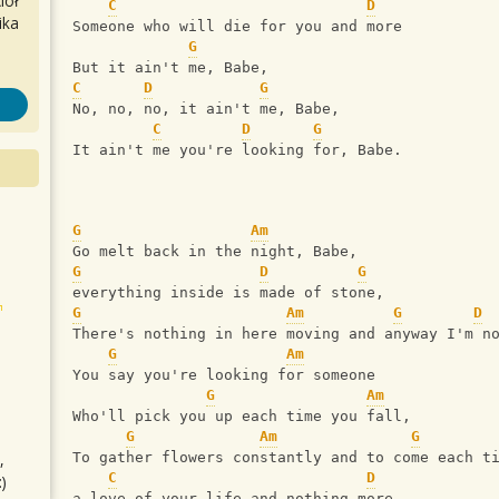
iół
C
D
ika
Someone who will die for you and more
G
But it ain't me, Babe,
C
D
G
No, no, no, it ain't me, Babe,
C
D
G
It ain't me you're looking for, Babe.
G
Am
Go melt back in the night, Babe,
G
D
G
everything inside is made of stone,
G
Am
G
D
There's nothing in here moving and anyway I'm n
G
Am
You say you're looking for someone
G
Am
Who'll pick you up each time you fall,
G
Am
G
,
To gather flowers constantly and to come each t
C
D
)
a love of your life and nothing more