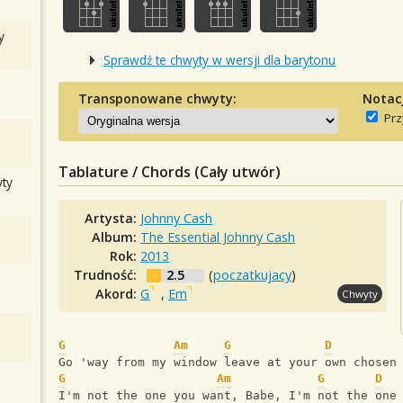
y
Sprawdź te chwyty w wersji dla barytonu
Transponowane chwyty:
Notac
Prz
Tablature / Chords (Cały utwór)
ty
Artysta:
Johnny Cash
Album:
The Essential Johnny Cash
Rok:
2013
Trudność:
2.5
(
poczatkujacy
)
Akord:
G
,
Em
Chwyty
G
Am
G
D
Go 'way from my window leave at your own chosen
G
Am
G
D
I'm not the one you want, Babe, I'm not the one