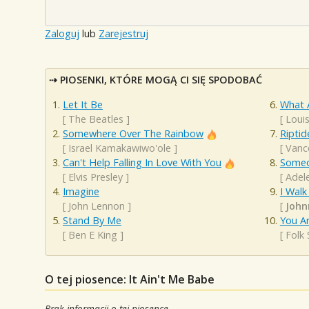
Zaloguj
lub
Zarejestruj
PIOSENKI, KTÓRE MOGĄ CI SIĘ SPODOBAĆ
Let It Be
What 
[
The Beatles
]
[
Loui
Somewhere Over The Rainbow
Riptid
[
Israel Kamakawiwo'ole
]
[
Vanc
Can't Help Falling In Love With You
Someo
[
Elvis Presley
]
[
Adel
Imagine
I Walk
[
John Lennon
]
[
John
Stand By Me
You A
[
Ben E King
]
[
Folk
O tej piosence: It Ain't Me Babe
Brak informacji o tej piosence.