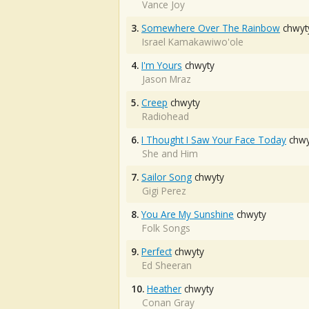
Vance Joy
3.
Somewhere Over The Rainbow
chwyt
Israel Kamakawiwo'ole
4.
I'm Yours
chwyty
Jason Mraz
5.
Creep
chwyty
Radiohead
6.
I Thought I Saw Your Face Today
chwy
She and Him
7.
Sailor Song
chwyty
Gigi Perez
8.
You Are My Sunshine
chwyty
Folk Songs
9.
Perfect
chwyty
Ed Sheeran
10.
Heather
chwyty
Conan Gray