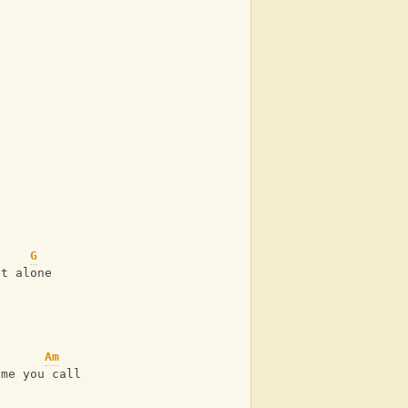
G
ot alone
Am
ime you call