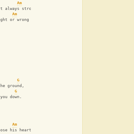
Am
ut always strong
Am
ight or wrong
G
the ground,
G
 you down.
Am
lose his heart