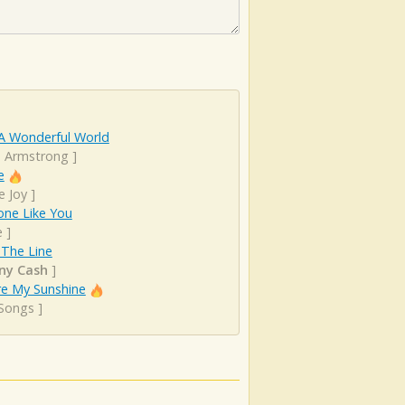
A Wonderful World
s Armstrong
]
e
e Joy
]
ne Like You
e
]
 The Line
ny Cash
]
re My Sunshine
 Songs
]