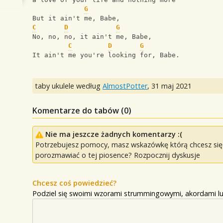
G
But it ain't me, Babe,
C
D
G
No, no, no, it ain't me, Babe,
C
D
G
It ain't me you're looking for, Babe.
taby ukulele według
AlmostPotter
,
31 maj 2021
Komentarze do tabów (
0
)
Nie ma jeszcze żadnych komentarzy :(
Potrzebujesz pomocy, masz wskazówkę którą chcesz się p
porozmawiać o tej piosence? Rozpocznij dyskusje
Chcesz coś powiedzieć?
Podziel się swoimi wzorami strummingowymi, akordami lu