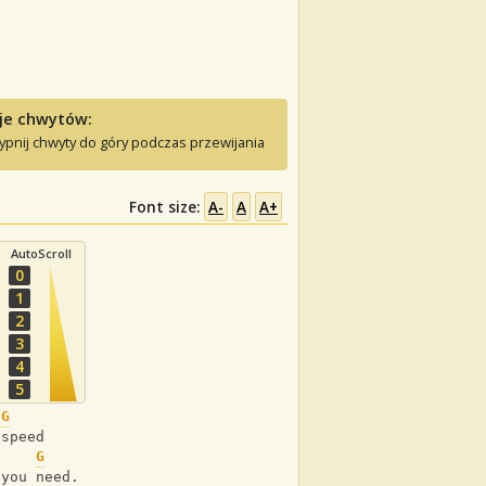
je chwytów:
ypnij chwyty do góry podczas przewijania
Font size:
A-
A
A+
AutoScroll
0
1
2
3
4
5
G
 speed
G
 you need.