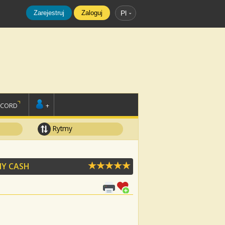
Zarejestruj
Zaloguj
Pl
SCORD
+
Rytmy
Y CASH