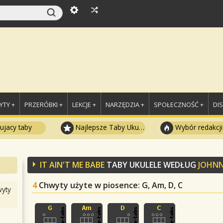
TY +
PRZERÓBKI +
LEKCJE +
NARZĘDZIA +
SPOŁECZNOŚĆ +
DI
ujacy taby
Najlepsze Taby Ukulele
Wybór redakcji
IT AIN'T ME BABE
TABY UKULELE WEDŁUG
JOHNN
4
Chwyty użyte w piosence
: G, Am, D, C
yty