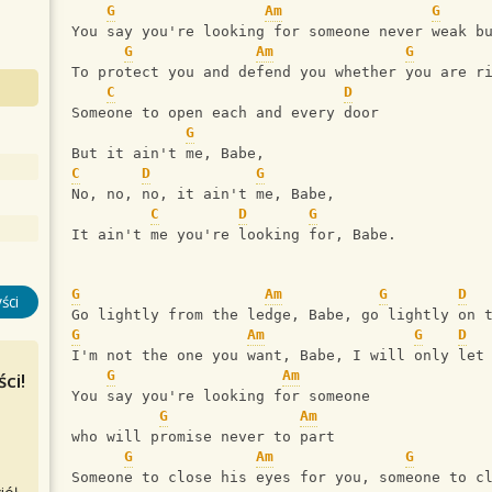
G
Am
G
You say you're looking for someone never weak b
G
Am
G
To protect you and defend you whether you are r
C
D
Someone to open each and every door
G
But it ain't me, Babe,
C
D
G
No, no, no, it ain't me, Babe,
C
D
G
It ain't me you're looking for, Babe.
G
Am
G
D
ści
Go lightly from the ledge, Babe, go lightly on 
G
Am
G
D
I'm not the one you want, Babe, I will only let
G
Am
ci!
You say you're looking for someone
G
Am
who will promise never to part
G
Am
G
Someone to close his eyes for you, someone to c