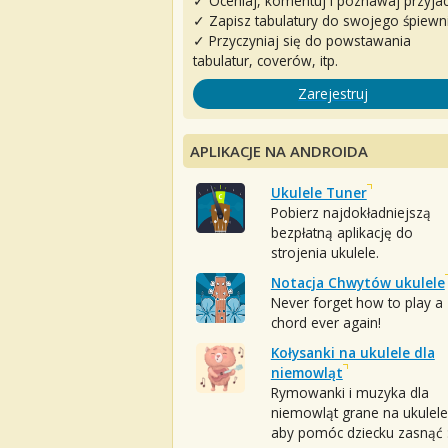
✓ Oceniaj, komentuj i poznawaj przyjac
✓ Zapisz tabulatury do swojego śpiewn
✓ Przyczyniaj się do powstawania
tabulatur, coverów, itp.
Zarejestruj
APLIKACJE NA ANDROIDA
Ukulele Tuner
Pobierz najdokładniejszą
bezpłatną aplikację do
strojenia ukulele.
Notacja Chwytów ukulele
Never forget how to play a
chord ever again!
Kołysanki na ukulele dla
niemowląt
Rymowanki i muzyka dla
niemowląt grane na ukulele
aby pomóc dziecku zasnąć :