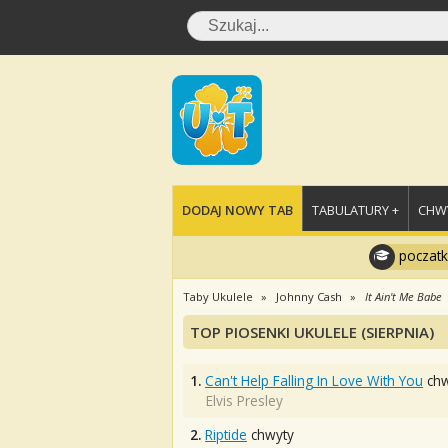
DODAJ NOWY TAB
TABULATURY +
CHWY
poczatk
Taby Ukulele
Johnny Cash
It Ain't Me Babe
TOP PIOSENKI UKULELE (SIERPNIA)
1.
Can't Help Falling In Love With You
chw
Elvis Presley
2.
Riptide
chwyty