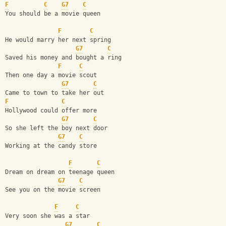
F
C
G7
C
You should be a movie queen
F
C
He would marry her next spring
G7
C
Saved his money and bought a ring
F
C
Then one day a movie scout
G7
C
Came to town to take her out
F
C
Hollywood could offer more
G7
C
So she left the boy next door
G7
C
Working at the candy store
F
C
Dream on dream on teenage queen
G7
C
See you on the movie screen
F
C
Very soon she was a star
G7
C