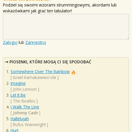
Podziel się swoimi wzorami strummingowymi, akordami lub
wskazówkami jak grać ten tabulator!
Zaloguj
lub
Zarejestruj
PIOSENKI, KTÓRE MOGĄ CI SIĘ SPODOBAĆ
Somewhere Over The Rainbow
[
Israel Kamakawiwo'ole
]
Imagine
[
John Lennon
]
Let It Be
[
The Beatles
]
I Walk The Line
[
Johnny Cash
]
Hallelujah
[
Rufus Wainwright
]
Hurt