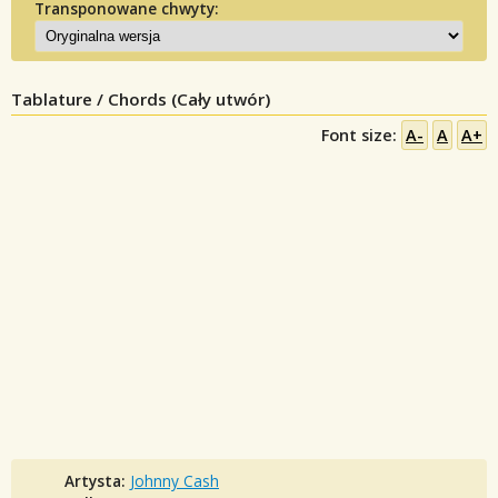
Transponowane chwyty:
Tablature / Chords (Cały utwór)
Font size:
A-
A
A+
Artysta:
Johnny Cash