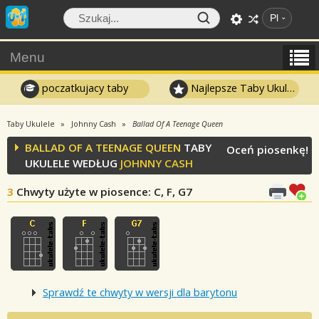
Pl
Menu
poczatkujacy taby
Najlepsze Taby Ukulele
Taby Ukulele
Johnny Cash
Ballad Of A Teenage Queen
BALLAD OF A TEENAGE QUEEN
TABY
Oceń piosenkę!
UKULELE WEDŁUG
JOHNNY CASH
3
Chwyty użyte w piosence
: C, F, G7
Sprawdź te chwyty w wersji dla barytonu