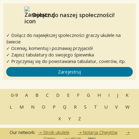
Dołącz do naszej społeczności!
✓ Dołącz do największej społeczności graczy ukulele na
świecie
✓ Oceniaj, komentuj i poznawaj przyjaciół
✓ Zapisz tabulatury do swojego śpiewnika
✓ Przyczyniaj się do powstawania tabulatur, coverów, itp.
Zarejestruj
0-9
A
B
C
D
E
F
G
H
I
J
K
L
M
N
O
P
Q
R
S
T
U
V
W
X
Y
Z
Our network:
Stroik ukulele
Notacja Chwytów
Gamy
Lekcje
(en)