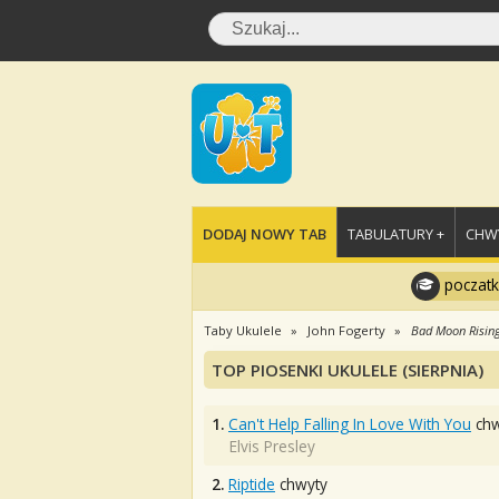
DODAJ NOWY TAB
TABULATURY +
CHWY
poczatk
Taby Ukulele
John Fogerty
Bad Moon Risin
TOP PIOSENKI UKULELE (SIERPNIA)
1.
Can't Help Falling In Love With You
chw
Elvis Presley
2.
Riptide
chwyty