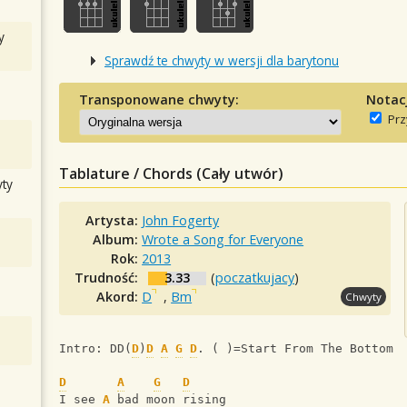
y
Sprawdź te chwyty w wersji dla barytonu
Transponowane chwyty:
Notac
Prz
Tablature / Chords (Cały utwór)
ty
Artysta:
John Fogerty
Album:
Wrote a Song for Everyone
Rok:
2013
Trudność:
3.33
(
poczatkujacy
)
Akord:
D
,
Bm
Chwyty
Intro: DD(
D
)
D
A
G
D
. ( )=Start From The Bottom
D
A
G
D
I see 
A
 bad moon rising