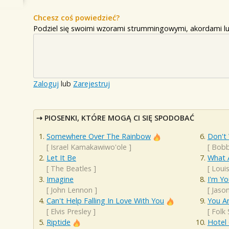
Chcesz coś powiedzieć?
Podziel się swoimi wzorami strummingowymi, akordami lu
Zaloguj
lub
Zarejestruj
PIOSENKI, KTÓRE MOGĄ CI SIĘ SPODOBAĆ
Somewhere Over The Rainbow
Don't
[
Israel Kamakawiwo'ole
]
[
Bobb
Let It Be
What 
[
The Beatles
]
[
Loui
Imagine
I'm Yo
[
John Lennon
]
[
Jaso
Can't Help Falling In Love With You
You A
[
Elvis Presley
]
[
Folk
Riptide
Hotel 