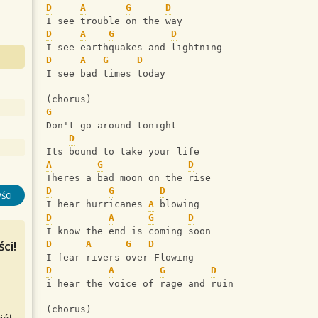
D
A
G
D
I see trouble on the way
D
A
G
D
I see earthquakes and lightning
D
A
G
D
I see bad times today
(chorus)
G
Don't go around tonight
D
Its bound to take your life
A
G
D
Theres a bad moon on the rise
D
G
D
ści
I hear hurricanes 
A
 blowing
D
A
G
D
I know the end is coming soon
ci!
D
A
G
D
I fear rivers over Flowing
D
A
G
D
i hear the voice of rage and ruin
(chorus)