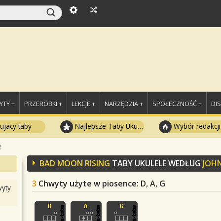
TY +
PRZERÓBKI +
LEKCJE +
NARZĘDZIA +
SPOŁECZNOŚĆ +
DI
ujacy taby
Najlepsze Taby Ukulele
Wybór redakcji
g
BAD MOON RISING
TABY UKULELE WEDŁUG
JOH
3
Chwyty użyte w piosence
: D, A, G
yty