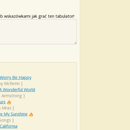
b wskazówkami jak grać ten tabulator!
 Worry Be Happy
y Mcferrin
]
A Wonderful World
s Armstrong
]
urs
n Mraz
]
re My Sunshine
 Songs
]
California