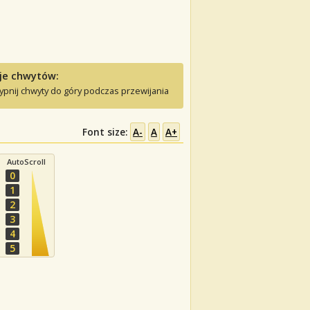
je chwytów:
ypnij chwyty do góry podczas przewijania
Font size:
A-
A
A+
AutoScroll
0
1
2
3
4
5