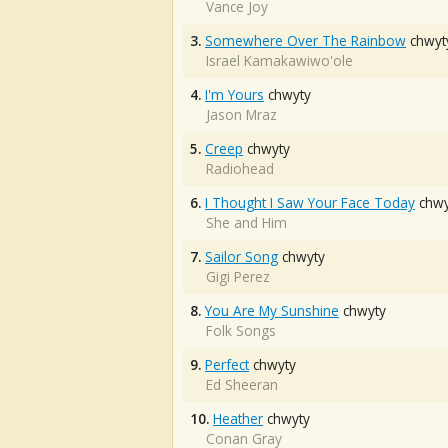
Vance Joy
3.
Somewhere Over The Rainbow
chwyt
Israel Kamakawiwo'ole
4.
I'm Yours
chwyty
Jason Mraz
5.
Creep
chwyty
Radiohead
6.
I Thought I Saw Your Face Today
chwy
She and Him
7.
Sailor Song
chwyty
Gigi Perez
8.
You Are My Sunshine
chwyty
Folk Songs
9.
Perfect
chwyty
Ed Sheeran
10.
Heather
chwyty
Conan Gray