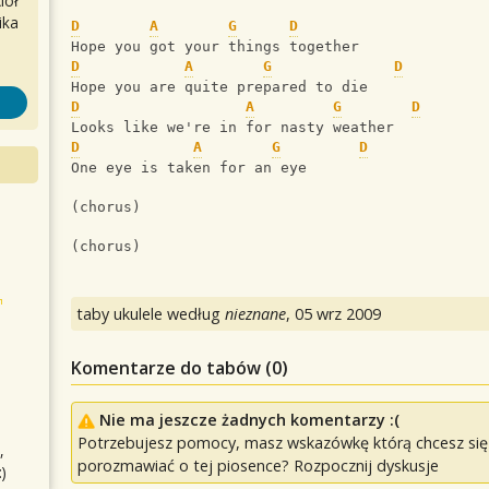
iół
ika
D
A
G
D
Hope you got your things together
D
A
G
D
Hope you are quite prepared to die
D
A
G
D
Looks like we're in for nasty weather
D
A
G
D
One eye is taken for an eye
(chorus)
(chorus)
taby ukulele według
nieznane
,
05 wrz 2009
Komentarze do tabów (
0
)
Nie ma jeszcze żadnych komentarzy :(
Potrzebujesz pomocy, masz wskazówkę którą chcesz się p
,
porozmawiać o tej piosence? Rozpocznij dyskusje
)