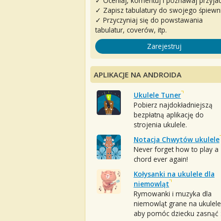
✓ Oceniaj, komentuj i poznawaj przyjac
✓ Zapisz tabulatury do swojego śpiewn
✓ Przyczyniaj się do powstawania
tabulatur, coverów, itp.
Zarejestruj
APLIKACJE NA ANDROIDA
Ukulele Tuner
Pobierz najdokładniejszą
bezpłatną aplikację do
strojenia ukulele.
Notacja Chwytów ukulele
Never forget how to play a
chord ever again!
Kołysanki na ukulele dla
niemowląt
Rymowanki i muzyka dla
niemowląt grane na ukulele
aby pomóc dziecku zasnąć :