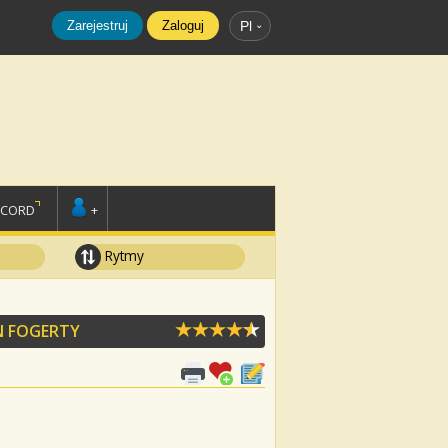
Zarejestruj
Zaloguj
Pl
SCORD
+
Rytmy
N FOGERTY