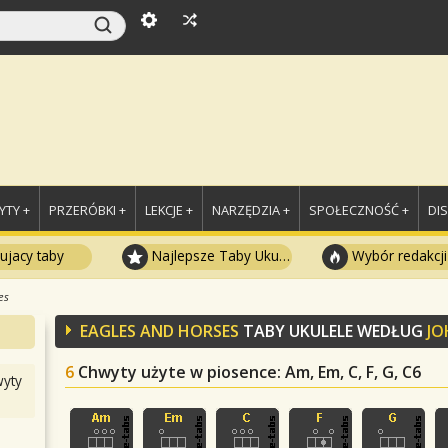
TY +
PRZERÓBKI +
LEKCJE +
NARZĘDZIA +
SPOŁECZNOŚĆ +
DI
ujacy taby
Najlepsze Taby Ukulele
Wybór redakcji
es
EAGLES AND HORSES
TABY UKULELE WEDŁUG
JO
6
Chwyty użyte w piosence
: Am, Em, C, F, G, C6
yty