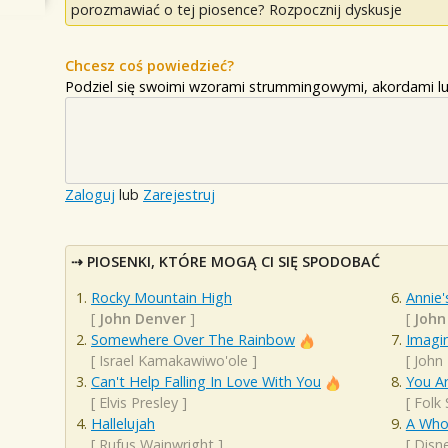
porozmawiać o tej piosence? Rozpocznij dyskusje
Chcesz coś powiedzieć?
Podziel się swoimi wzorami strummingowymi, akordami lu
Zaloguj
lub
Zarejestruj
PIOSENKI, KTÓRE MOGĄ CI SIĘ SPODOBAĆ
Rocky Mountain High
Annie'
[
John Denver
]
[
John
Somewhere Over The Rainbow
Imagi
[
Israel Kamakawiwo'ole
]
[
John
Can't Help Falling In Love With You
You A
[
Elvis Presley
]
[
Folk
Hallelujah
A Who
[
Rufus Wainwright
]
[
Disn