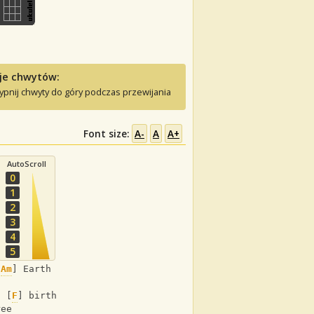
je chwytów:
ypnij chwyty do góry podczas przewijania
Font size:
A-
A
A+
AutoScroll
0
1
2
3
4
5
[
Am
] Earth
d [
F
] birth
ree