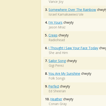
Vance Joy
3.
Somewhere Over The Rainbow
chwyt
Israel Kamakawiwo'ole
4.
I'm Yours
chwyty
Jason Mraz
5.
Creep
chwyty
Radiohead
6.
I Thought I Saw Your Face Today
chwy
She and Him
7.
Sailor Song
chwyty
Gigi Perez
8.
You Are My Sunshine
chwyty
Folk Songs
9.
Perfect
chwyty
Ed Sheeran
10.
Heather
chwyty
Conan Gray