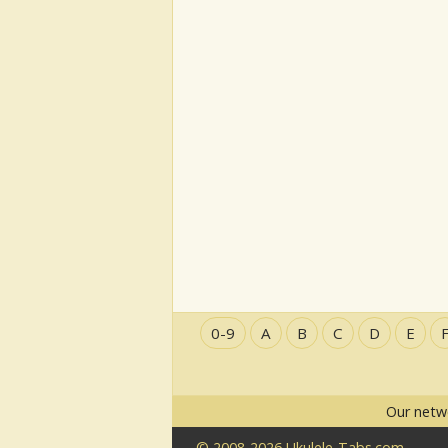
0-9
A
B
C
D
E
Our netw
© 2008-2026 Ukulele-Tabs.com