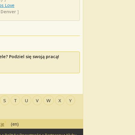
ps Love
 Denver
]
e? Podziel się swoją pracą!
S
T
U
V
W
X
Y
je
(en)
•
•
•
a
Polityka Prywatności
Partnerzy
Kluby