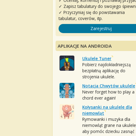
✓ Oceniaj, komentuj i poznawaj przyjac
✓ Zapisz tabulatury do swojego śpiewn
✓ Przyczyniaj się do powstawania
tabulatur, coverów, itp.
Zarejestruj
APLIKACJE NA ANDROIDA
Ukulele Tuner
Pobierz najdokładniejszą
bezpłatną aplikację do
strojenia ukulele.
Notacja Chwytów ukulele
Never forget how to play a
chord ever again!
Kołysanki na ukulele dla
niemowląt
Rymowanki i muzyka dla
niemowląt grane na ukulele
aby pomóc dziecku zasnąć :