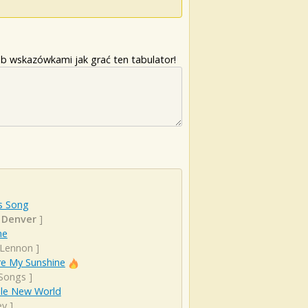
b wskazówkami jak grać ten tabulator!
s Song
 Denver
]
ne
 Lennon
]
re My Sunshine
 Songs
]
le New World
ey
]