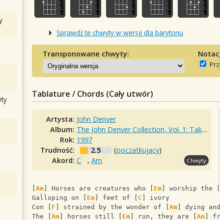
y
Sprawdź te chwyty w wersji dla barytonu
Transponowane chwyty:
Notac
Prz
Tablature / Chords (Cały utwór)
ty
Artysta:
John Denver
Album:
The John Denver Collection, Vol. 1: Take Me Home Country Roads
Rok:
1997
Trudność:
2.5
(
poczatkujacy
)
Akord:
C
,
Am
Chwyty
[
Am
] Horses are creatures who [
Em
] worship the 
Galloping on [
Em
] feet of [
C
] ivory
Con [
F
] strained by the wonder of [
Am
] dying an
The [
Am
] horses still [
Em
] run, they are [
Am
] f