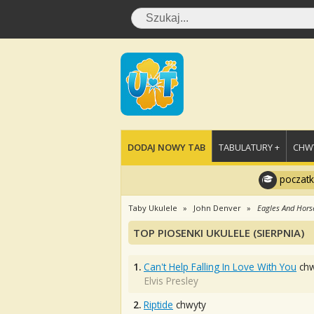
DODAJ NOWY TAB
TABULATURY +
CHWY
poczatk
Taby Ukulele
John Denver
Eagles And Hors
TOP PIOSENKI UKULELE (SIERPNIA)
1.
Can't Help Falling In Love With You
chw
Elvis Presley
2.
Riptide
chwyty