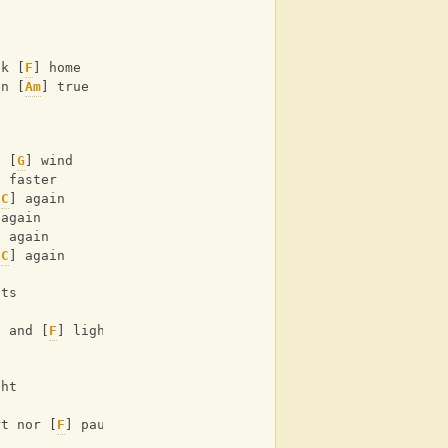
l
ck [
F
] home
en [
Am
] true
e [
G
] wind
] faster
[
C
] again
 again
] again
[
C
] again
hts
s and [
F
] light
d
ght
rt nor [
F
] pause