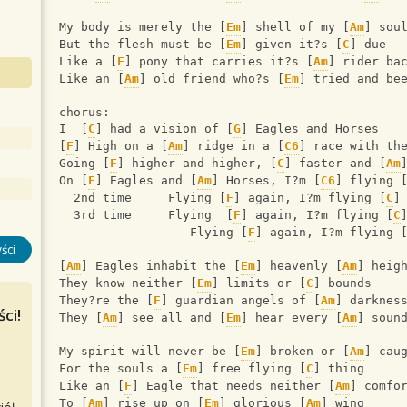
My body is merely the [
Em
] shell of my [
Am
] sou
But the flesh must be [
Em
] given it?s [
C
] due
Like a [
F
] pony that carries it?s [
Am
] rider ba
Like an [
Am
] old friend who?s [
Em
] tried and be
chorus:
I  [
C
] had a vision of [
G
] Eagles and Horses
[
F
] High on a [
Am
] ridge in a [
C6
] race with th
Going [
F
] higher and higher, [
C
] faster and [
Am
On [
F
] Eagles and [
Am
] Horses, I?m [
C6
] flying 
  2nd time     Flying [
F
] again, I?m flying [
C
]
  3rd time     Flying  [
F
] again, I?m flying [
C
                  Flying [
F
] again, I?m flying 
ści
[
Am
] Eagles inhabit the [
Em
] heavenly [
Am
] heig
They know neither [
Em
] limits or [
C
] bounds
They?re the [
F
] guardian angels of [
Am
] darknes
ci!
They [
Am
] see all and [
Em
] hear every [
Am
] soun
My spirit will never be [
Em
] broken or [
Am
] cau
For the souls a [
Em
] free flying [
C
] thing
Like an [
F
] Eagle that needs neither [
Am
] comfo
To [
Am
] rise up on [
Em
] glorious [
Am
] wing