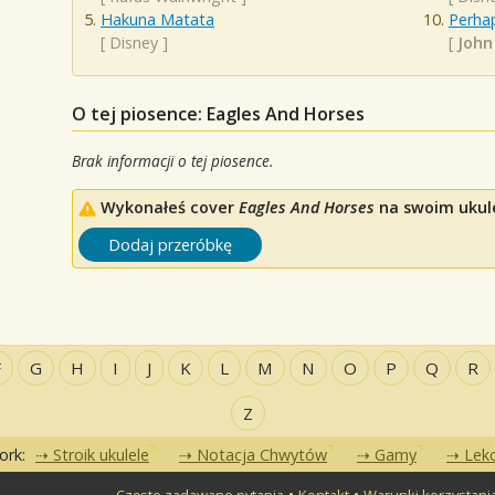
Hakuna Matata
Perha
[
Disney
]
[
John
O tej piosence: Eagles And Horses
Brak informacji o tej piosence.
Wykonałeś cover
Eagles And Horses
na swoim ukulel
Dodaj przeróbkę
F
G
H
I
J
K
L
M
N
O
P
Q
R
Z
ork:
Stroik ukulele
Notacja Chwytów
Gamy
Lekc
•
•
Często zadawane pytania
Kontakt
Warunki korzystani