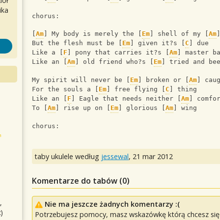
iół
ika
chorus:
[
Am
] My body is merely the [
Em
] shell of my [
Am
But the flesh must be [
Em
] given it?s [
C
] due
Like a [
F
] pony that carries it?s [
Am
] master b
Like an [
Am
] old friend who?s [
Em
] tried and be
My spirit will never be [
Em
] broken or [
Am
] cau
For the souls a [
Em
] free flying [
C
] thing
Like an [
F
] Eagle that needs neither [
Am
] comfo
To [
Am
] rise up on [
Em
] glorious [
Am
] wing
chorus:
taby ukulele według
jessewal
,
21 mar 2012
Komentarze do tabów (
0
)
,
Nie ma jeszcze żadnych komentarzy :(
)
Potrzebujesz pomocy, masz wskazówkę którą chcesz się p