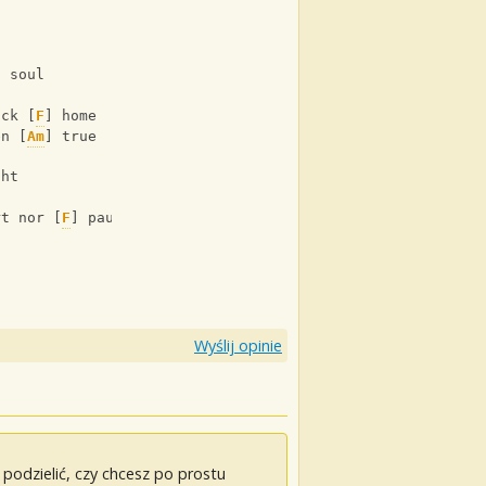
] soul
ack [
F
] home
en [
Am
] true
ght
rt nor [
F
] pause
Wyślij opinie
odzielić, czy chcesz po prostu