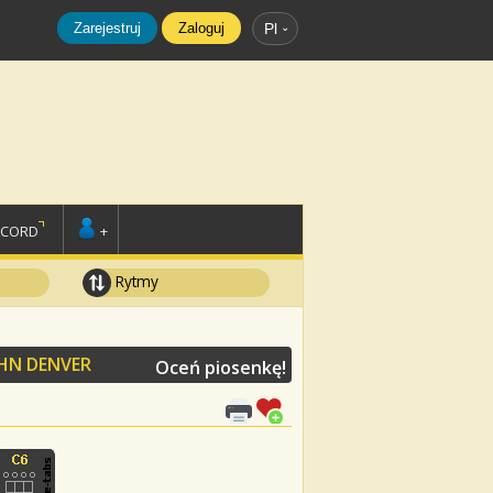
Zarejestruj
Zaloguj
Pl
SCORD
+
Rytmy
HN DENVER
Oceń piosenkę!