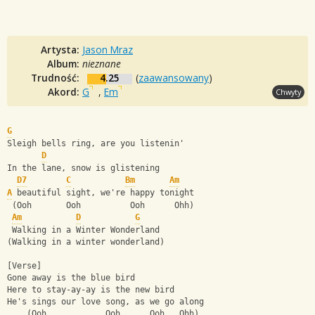
Artysta:
Jason Mraz
Album:
nieznane
Trudność:
4.25
(
zaawansowany
)
Akord:
G
,
Em
Chwyty
G
Sleigh bells ring, are you listenin'
D
In the lane, snow is glistening
D7
C
Bm
Am
A
 beautiful sight, we're happy tonight
 (Ooh       Ooh          Ooh      Ohh)
Am
D
G
 Walking in a Winter Wonderland
(Walking in a winter wonderland)
[Verse]
Gone away is the blue bird
Here to stay-ay-ay is the new bird
He's sings our love song, as we go along
    (Ooh            Ooh      Ooh   Ohh)