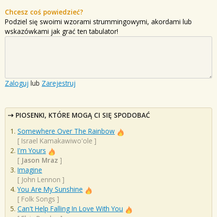
Chcesz coś powiedzieć?
Podziel się swoimi wzorami strummingowymi, akordami lub
wskazówkami jak grać ten tabulator!
Zaloguj
lub
Zarejestruj
PIOSENKI, KTÓRE MOGĄ CI SIĘ SPODOBAĆ
Somewhere Over The Rainbow
[
Israel Kamakawiwo'ole
]
I'm Yours
[
Jason Mraz
]
Imagine
[
John Lennon
]
You Are My Sunshine
[
Folk Songs
]
Can't Help Falling In Love With You