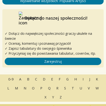
Wyświetlanie wszystkich: Popularni Artyści
Dołącz do naszej społeczności!
✓ Dołącz do największej społeczności graczy ukulele na
świecie
✓ Oceniaj, komentuj i poznawaj przyjaciół
✓ Zapisz tabulatury do swojego śpiewnika
✓ Przyczyniaj się do powstawania tabulatur, coverów, itp.
Zarejestruj
0-9
A
B
C
D
E
F
G
H
I
J
K
L
M
N
O
P
Q
R
S
T
U
V
W
X
Y
Z