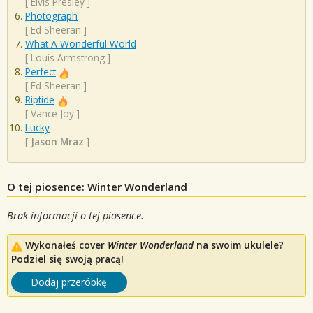
[
Elvis Presley
]
Photograph
[
Ed Sheeran
]
What A Wonderful World
[
Louis Armstrong
]
Perfect
[
Ed Sheeran
]
Riptide
[
Vance Joy
]
Lucky
[
Jason Mraz
]
O tej piosence: Winter Wonderland
Brak informacji o tej piosence.
Wykonałeś cover
Winter Wonderland
na swoim ukulele?
Podziel się swoją pracą!
Dodaj przeróbkę