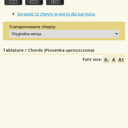
Sprawdź te chwyty w wersji dla barytonu
Transponowane chwyty:
Tablature / Chords (Piosenka uproszczona)
Font size:
A-
A
A+