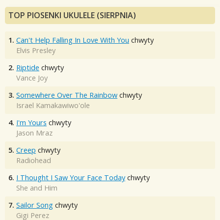
TOP PIOSENKI UKULELE (SIERPNIA)
1.
Can't Help Falling In Love With You
chwyty
Elvis Presley
2.
Riptide
chwyty
Vance Joy
3.
Somewhere Over The Rainbow
chwyty
Israel Kamakawiwo'ole
4.
I'm Yours
chwyty
Jason Mraz
5.
Creep
chwyty
Radiohead
6.
I Thought I Saw Your Face Today
chwyty
She and Him
7.
Sailor Song
chwyty
Gigi Perez