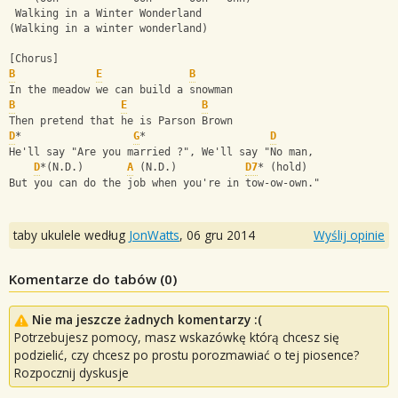
 Walking in a Winter Wonderland
(Walking in a winter wonderland)
[Chorus]
B
E
B
In the meadow we can build a snowman
B
E
B
Then pretend that he is Parson Brown
D
*                  
G
*                    
D
He'll say "Are you married ?", We'll say "No man,
D
*(N.D.)       
A
 (N.D.)           
D7
* (hold)   
But you can do the job when you're in tow-ow-own."
taby ukulele według
JonWatts
,
06 gru 2014
Wyślij opinie
Komentarze do tabów (
0
)
Nie ma jeszcze żadnych komentarzy :(
Potrzebujesz pomocy, masz wskazówkę którą chcesz się
podzielić, czy chcesz po prostu porozmawiać o tej piosence?
Rozpocznij dyskusje