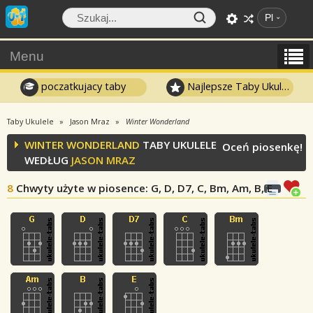
Pl
Menu
poczatkujacy taby
Najlepsze Taby Ukulele
Taby Ukulele
Jason Mraz
Winter Wonderland
WINTER WONDERLAND
TABY UKULELE
Oceń piosenkę!
WEDŁUG
JASON MRAZ
8
Chwyty użyte w piosence
: G, D, D7, C, Bm, Am, B, E