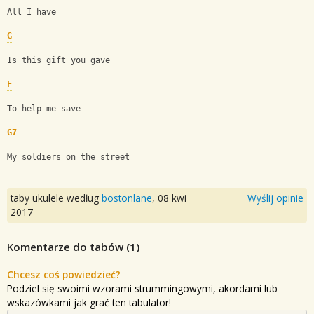
All I have
G
Is this gift you gave
F
To help me save
G7
My soldiers on the street
taby ukulele według
bostonlane
,
08 kwi
Wyślij opinie
2017
Komentarze do tabów (
1
)
Chcesz coś powiedzieć?
Podziel się swoimi wzorami strummingowymi, akordami lub
wskazówkami jak grać ten tabulator!