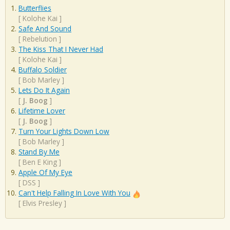
Butterflies
[
Kolohe Kai
]
Safe And Sound
[
Rebelution
]
The Kiss That I Never Had
[
Kolohe Kai
]
Buffalo Soldier
[
Bob Marley
]
Lets Do It Again
[
J. Boog
]
Lifetime Lover
[
J. Boog
]
Turn Your Lights Down Low
[
Bob Marley
]
Stand By Me
[
Ben E King
]
Apple Of My Eye
[
DSS
]
Can't Help Falling In Love With You
[
Elvis Presley
]