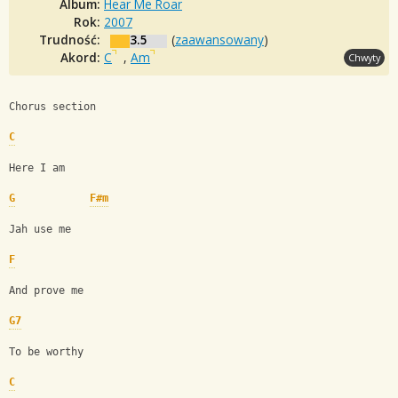
Album:
Hear Me Roar
Rok:
2007
Trudność:
3.5
(
zaawansowany
)
Akord:
C
,
Am
Chwyty
Chorus section
C
Here I am 
G
F#m
Jah use me
F
And prove me 
G7
To be worthy
C