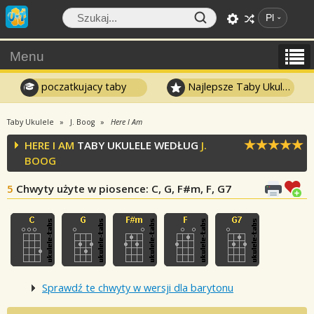
Pl
Menu
poczatkujacy taby
Najlepsze Taby Ukulele
Taby Ukulele
J. Boog
Here I Am
HERE I AM
TABY UKULELE WEDŁUG
J.
BOOG
5
Chwyty użyte w piosence
: C, G, F#m, F, G7
Sprawdź te chwyty w wersji dla barytonu