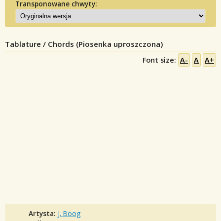
Transponowane chwyty:
Tablature / Chords (Piosenka uproszczona)
Font size:
A-
A
A+
Artysta:
J. Boog