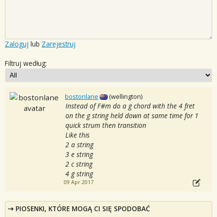
Zaloguj
lub
Zarejestruj
Filtruj według:
bostonlane
(wellington)
Instead of F#m do a g chord with the 4 fret
on the g string held down at same time for 1
quick strum then transition
Like this
2 a string
3 e string
2 c string
4 g string
09 Apr 2017
PIOSENKI, KTÓRE MOGĄ CI SIĘ SPODOBAĆ