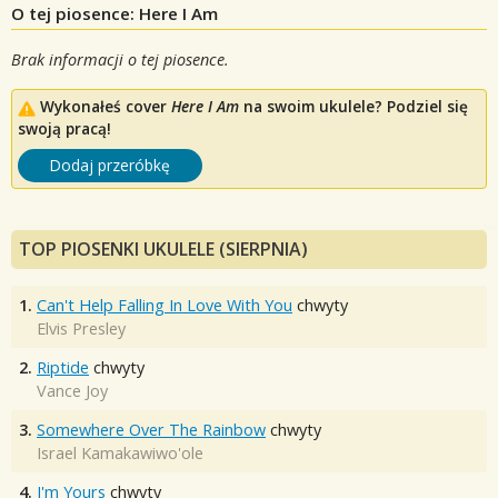
O tej piosence: Here I Am
Brak informacji o tej piosence.
Wykonałeś cover
Here I Am
na swoim ukulele? Podziel się
swoją pracą!
Dodaj przeróbkę
TOP PIOSENKI UKULELE (SIERPNIA)
1.
Can't Help Falling In Love With You
chwyty
Elvis Presley
2.
Riptide
chwyty
Vance Joy
3.
Somewhere Over The Rainbow
chwyty
Israel Kamakawiwo'ole
4.
I'm Yours
chwyty