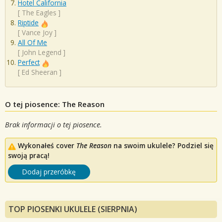
Hotel California
[
The Eagles
]
Riptide
[
Vance Joy
]
All Of Me
[
John Legend
]
Perfect
[
Ed Sheeran
]
O tej piosence: The Reason
Brak informacji o tej piosence.
Wykonałeś cover
The Reason
na swoim ukulele? Podziel się
swoją pracą!
Dodaj przeróbkę
TOP PIOSENKI UKULELE (SIERPNIA)