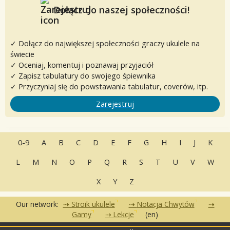
Dołącz do naszej społeczności!
✓ Dołącz do największej społeczności graczy ukulele na
świecie
✓ Oceniaj, komentuj i poznawaj przyjaciół
✓ Zapisz tabulatury do swojego śpiewnika
✓ Przyczyniaj się do powstawania tabulatur, coverów, itp.
Zarejestruj
0-9
A
B
C
D
E
F
G
H
I
J
K
L
M
N
O
P
Q
R
S
T
U
V
W
X
Y
Z
Our network:
Stroik ukulele
Notacja Chwytów
Gamy
Lekcje
(en)