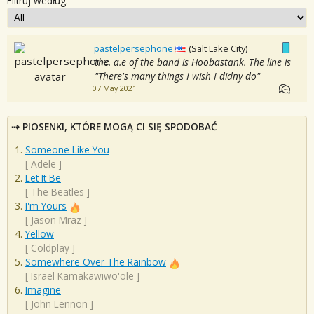
Filtruj według:
pastelpersephone
(Salt Lake City)
the. a.e of the band is Hoobastank. The line is
"There's many things I wish I didny do"
07 May 2021
PIOSENKI, KTÓRE MOGĄ CI SIĘ SPODOBAĆ
Someone Like You
[
Adele
]
Let It Be
[
The Beatles
]
I'm Yours
[
Jason Mraz
]
Yellow
[
Coldplay
]
Somewhere Over The Rainbow
[
Israel Kamakawiwo'ole
]
Imagine
[
John Lennon
]