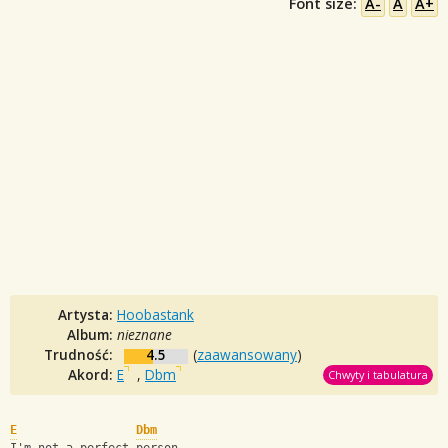
Font size:
A-
A
A+
Artysta:
Hoobastank
Album:
nieznane
Trudność:
4.5
(
zaawansowany
)
Akord:
E
,
Dbm
Chwyty i tabulatura
E
Dbm