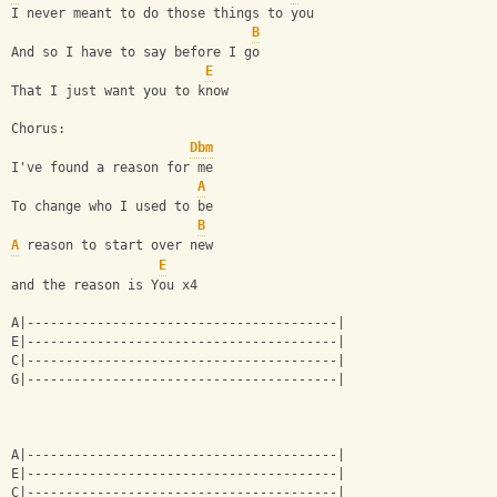
I never meant to do those things to you
B
And so I have to say before I go
E
That I just want you to know
Chorus:      
Dbm
I've found a reason for me
A
To change who I used to be
B
A
 reason to start over new
E
and the reason is You x4 
A|----------------------------------------|
E|----------------------------------------|
C|----------------------------------------|
G|----------------------------------------|
A|----------------------------------------|
E|----------------------------------------|
C|----------------------------------------|