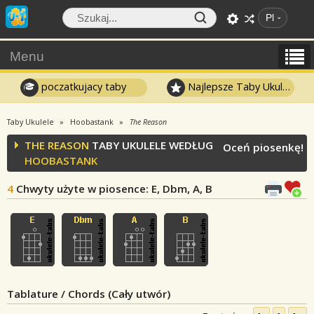
Pl
Menu
poczatkujacy taby
Najlepsze Taby Ukulele
Taby Ukulele
Hoobastank
The Reason
THE REASON
TABY UKULELE WEDŁUG
Oceń piosenkę!
HOOBASTANK
4
Chwyty użyte w piosence
: E, Dbm, A, B
Tablature / Chords (Cały utwór)