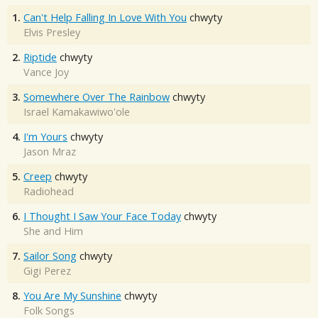
1.
Can't Help Falling In Love With You
chwyty
Elvis Presley
2.
Riptide
chwyty
Vance Joy
3.
Somewhere Over The Rainbow
chwyty
Israel Kamakawiwo'ole
4.
I'm Yours
chwyty
Jason Mraz
5.
Creep
chwyty
Radiohead
6.
I Thought I Saw Your Face Today
chwyty
She and Him
7.
Sailor Song
chwyty
Gigi Perez
8.
You Are My Sunshine
chwyty
Folk Songs