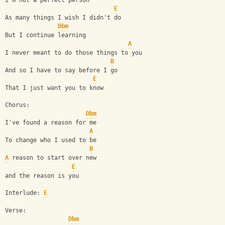
I'm not a perfect person
E
As many things I wish I didn't do
Dbm
But I continue learning
A
I never meant to do those things to you
B
And so I have to say before I go
E
That I just want you to know
Chorus:
Dbm
I've found a reason for me
A
To change who I used to be
B
A
 reason to start over new
E
and the reason is you
Interlude: 
E
Verse:
Dbm