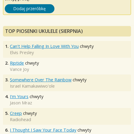
Dodaj przeróbkę
TOP PIOSENKI UKULELE (SIERPNIA)
1.
Can't Help Falling In Love With You
chwyty
Elvis Presley
2.
Riptide
chwyty
Vance Joy
3.
Somewhere Over The Rainbow
chwyty
Israel Kamakawiwo'ole
4.
I'm Yours
chwyty
Jason Mraz
5.
Creep
chwyty
Radiohead
6.
I Thought I Saw Your Face Today
chwyty