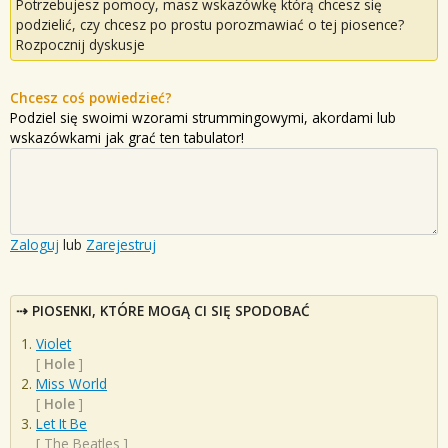
Potrzebujesz pomocy, masz wskazówkę którą chcesz się
podzielić, czy chcesz po prostu porozmawiać o tej piosence?
Rozpocznij dyskusje
Chcesz coś powiedzieć?
Podziel się swoimi wzorami strummingowymi, akordami lub
wskazówkami jak grać ten tabulator!
Zaloguj
lub
Zarejestruj
PIOSENKI, KTÓRE MOGĄ CI SIĘ SPODOBAĆ
Violet
[
Hole
]
Miss World
[
Hole
]
Let It Be
[
The Beatles
]