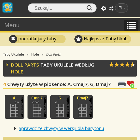
Pl
Menu
poczatkujacy taby
Najlepsze Taby Ukulele
Taby Ukulele
Hole
Doll Parts
DOLL PARTS
TABY UKULELE WEDŁUG
HOLE
4
Chwyty użyte w piosence
: A, Cmaj7, G, Dmaj7
Sprawdź te chwyty w wersji dla barytonu