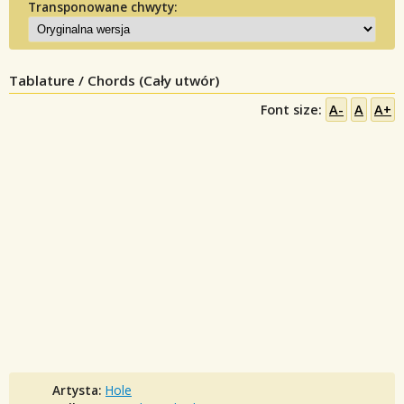
Transponowane chwyty:
Tablature / Chords (Cały utwór)
Font size:
A-
A
A+
Artysta:
Hole