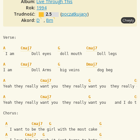
Album:
Live Through This
Rok:
1994
Trudność:
2.5
(
poczatkujacy
)
Akord:
D
,
Bm
Chwyty
Verse:
A
Cmaj7
G
Cmaj7
 I am        Doll eyes    doll mouth       Doll legs
A
Cmaj7
G
Dmaj7
I am         Doll Arms    big veins        dog beg
A
Cmaj7
G
Cm
Yeah they really want you  they really want you  they really d
A
Cmaj7
G
Cm
Yeah they really want you  they really want you    and I do to
Chorus:
A
Cmaj7
G
G
   I want to be the girl with the most cake
A
Cmaj7
G
G