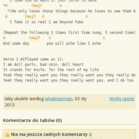
   I love him so much it just turns to hate
*
A
Cmaj7
G
  *(He only loves those things because he loves to see them br
A
Cmaj7
G
G
   I fake it so real I am beyond fake
[Repeat the following 2 times first time sung, 5 second time]
A
Cmaj7
G
G
And some day        you will ache like I ache
Verse 2 #[Played same as 1]:
I am doll parts, bad skin, doll heart
It stands for knife, for the rest of my life
Yeah they really want you they really want you they really do
Yeah they really want you they really want you, and I do too
taby ukulele według
whateverman
,
03 sty
Wyślij opinie
2013
Komentarze do tabów (
0
)
Nie ma jeszcze żadnych komentarzy :(