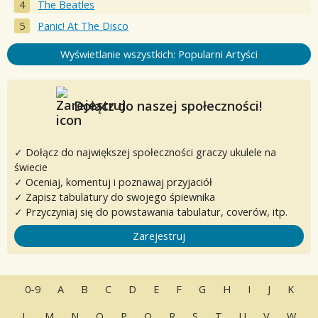
The Beatles
Panic! At The Disco
Wyświetlanie wszystkich: Popularni Artyści
Dołącz do naszej społeczności!
✓ Dołącz do największej społeczności graczy ukulele na
świecie
✓ Oceniaj, komentuj i poznawaj przyjaciół
✓ Zapisz tabulatury do swojego śpiewnika
✓ Przyczyniaj się do powstawania tabulatur, coverów, itp.
Zarejestruj
0-9
A
B
C
D
E
F
G
H
I
J
K
L
M
N
O
P
Q
R
S
T
U
V
W