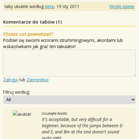
taby ukulele według
pirre
,
19 sty 2011
Wyślij opinie
Komentarze do tabów (
1
)
Chcesz coś powiedzieć?
Podziel się swoimi wzorami strummingowymi, akordami lub
wskazówkami jak grać ten tabulator!
Zaloguj
lub
Zarejestruj
Filtruj według:
Usunięte konto
It's acceptable, but very difficult for a
beginner, because of the jumps between D
and E, and Bm at the end doesn't sound
quite right.