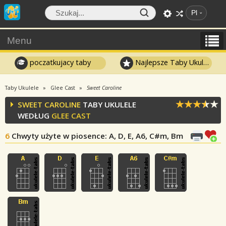
Pl
Menu
poczatkujacy taby
Najlepsze Taby Ukulele
Taby Ukulele
Glee Cast
Sweet Caroline
SWEET CAROLINE
TABY UKULELE
WEDŁUG
GLEE CAST
6
Chwyty użyte w piosence
: A, D, E, A6, C#m, Bm