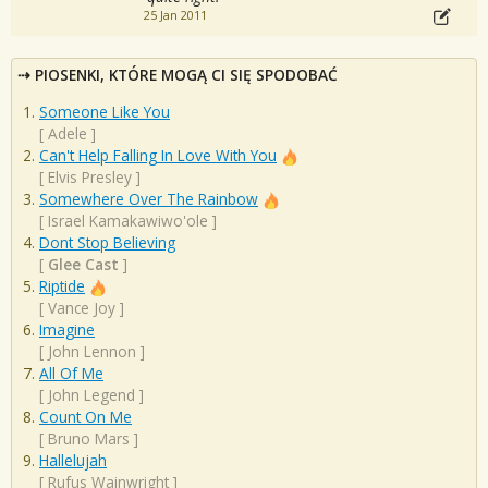
25 Jan 2011
PIOSENKI, KTÓRE MOGĄ CI SIĘ SPODOBAĆ
Someone Like You
[
Adele
]
Can't Help Falling In Love With You
[
Elvis Presley
]
Somewhere Over The Rainbow
[
Israel Kamakawiwo'ole
]
Dont Stop Believing
[
Glee Cast
]
Riptide
[
Vance Joy
]
Imagine
[
John Lennon
]
All Of Me
[
John Legend
]
Count On Me
[
Bruno Mars
]
Hallelujah
[
Rufus Wainwright
]