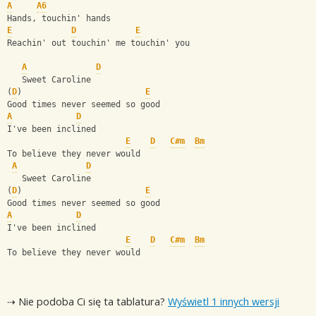
A
A6
Hands, touchin' hands
E
D
E
Reachin' out touchin' me touchin' you
A
D
   Sweet Caroline
(
D
)                         
E
Good times never seemed so good
A
D
I've been inclined
E
D
C#m
Bm
To believe they never would
A
D
   Sweet Caroline
(
D
)                         
E
Good times never seemed so good
A
D
I've been inclined
E
D
C#m
Bm
To believe they never would
⇢ Nie podoba Ci się ta tablatura?
Wyświetl 1 innych wersji