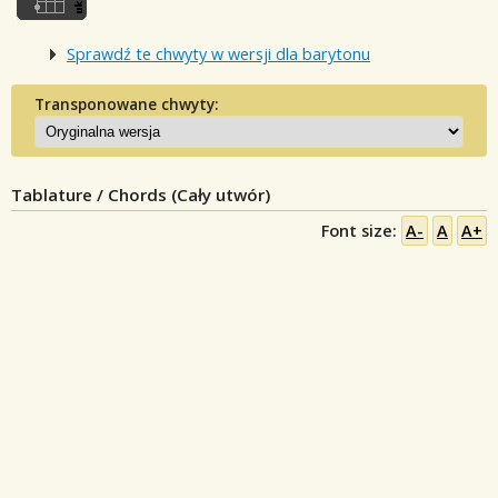
Sprawdź te chwyty w wersji dla barytonu
Transponowane chwyty:
Tablature / Chords (Cały utwór)
Font size:
A-
A
A+