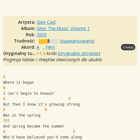
Artysta:
Glee Cast
Album:
Glee: The Music, Volume 1
Rok:
2009
Trudność:
5
(
zaawansowany
)
Akord:
A
,
F#m
Chwyty
Oryginalny tuning:
+1.0
kroki (
oryginalne strojenie
)
Progresja tabów / chwytów stworzonych dla ukulele.
A
Where it began
D
I can't begin to knowin'
A
E
But then I know it's growing strong
A
D
Was in the spring
(
D
)
And spring became the summer
A
E
Who'd have believed you'd come along