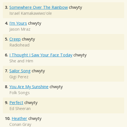
3.
Somewhere Over The Rainbow
chwyty
Israel Kamakawiwo'ole
4.
I'm Yours
chwyty
Jason Mraz
5.
Creep
chwyty
Radiohead
6.
I Thought I Saw Your Face Today
chwyty
She and Him
7.
Sailor Song
chwyty
Gigi Perez
8.
You Are My Sunshine
chwyty
Folk Songs
9.
Perfect
chwyty
Ed Sheeran
10.
Heather
chwyty
Conan Gray