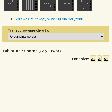
Sprawdź te chwyty w wersji dla barytonu
Transponowane chwyty:
Tablature / Chords (Cały utwór)
Font size:
A-
A
A+