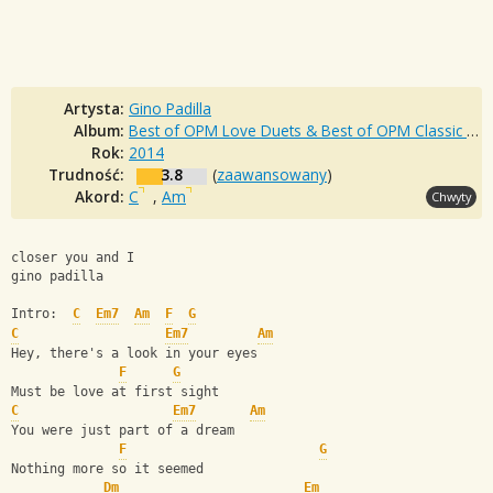
Artysta:
Gino Padilla
Album:
Best of OPM Love Duets & Best of OPM Classic Love Songs
Rok:
2014
Trudność:
3.8
(
zaawansowany
)
Akord:
C
,
Am
Chwyty
closer you and I
gino padilla
Intro:  
C
Em7
Am
F
G
C
Em7
Am
Hey, there's a look in your eyes 
F
G
Must be love at first sight 
C
Em7
Am
You were just part of a dream
F
G
Nothing more so it seemed 
Dm
Em