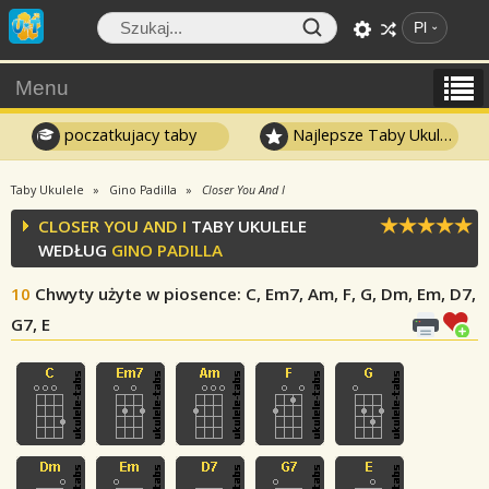
Pl
Menu
poczatkujacy taby
Najlepsze Taby Ukulele
Taby Ukulele
Gino Padilla
Closer You And I
CLOSER YOU AND I
TABY UKULELE
WEDŁUG
GINO PADILLA
10
Chwyty użyte w piosence
: C, Em7, Am, F, G, Dm, Em, D7,
G7, E