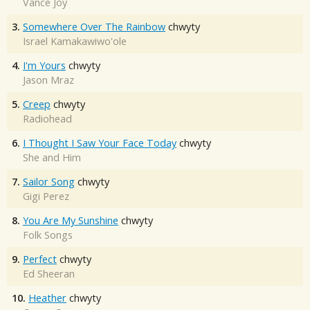
Vance Joy
3.
Somewhere Over The Rainbow
chwyty
Israel Kamakawiwo'ole
4.
I'm Yours
chwyty
Jason Mraz
5.
Creep
chwyty
Radiohead
6.
I Thought I Saw Your Face Today
chwyty
She and Him
7.
Sailor Song
chwyty
Gigi Perez
8.
You Are My Sunshine
chwyty
Folk Songs
9.
Perfect
chwyty
Ed Sheeran
10.
Heather
chwyty