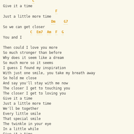
C
Give it a time 
F
Just a little more time
Dm
G7
So we can get closer
C
Em7
Am
F
G
You and I 
Then could I love you more 
So much stronger than before 
Why does it seem like a dream 
So much more so it seems 
I guess I found my inspiration 
With just one smile, you take my breath away 
So hold me close 
And say you'll stay with me now 
The closer I get to touching you 
The closer I get to loving you 
Give it a time 
Just a little more time 
We'll be together 
Every little smile 
That special smile 
The twinkle in your eye 
In a little while 