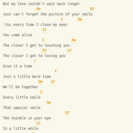
But my love couldn't wait much longer 
Am
D7
Just can't forget the picture of your smile
F
Dm
'Coz every time I close my eyes
G7
You come alive 
E
Am
The closer I get to touching you
D7
G7
The closer I get to loving you 
C
Give it a time
F
Just a little more time
Dm
G7
We'll be together 
E
Every little smile
Am
That special smile
D7
The twinkle in your eye 
G7
In a little while