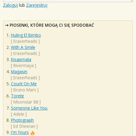
Zaloguj
lub
Zarejestruj
PIOSENKI, KTÓRE MOGĄ CI SIĘ SPODOBAĆ
Huling El Bimbo
[
Eraserheads
]
With A Smile
[
Eraserheads
]
Kisapmata
[
Rivermaya
]
Magasin
[
Eraserheads
]
Count On Me
[
Bruno Mars
]
Torete
[
Moonstar 88
]
Someone Like You
[
Adele
]
Photograph
[
Ed Sheeran
]
I'm Yours