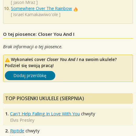
[
Jason Mraz
]
Somewhere Over The Rainbow
[
Israel Kamakawiwo'ole
]
O tej piosence: Closer You And I
Brak informacji o tej piosence.
Wykonałeś cover
Closer You And I
na swoim ukulele?
Podziel się swoją pracą!
Dodaj przeróbkę
TOP PIOSENKI UKULELE (SIERPNIA)
1.
Can't Help Falling In Love With You
chwyty
Elvis Presley
2.
Riptide
chwyty