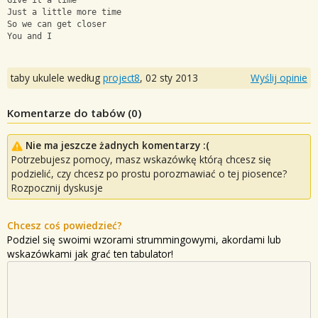
Give it a time 
Just a little more time 
So we can get closer 
You and I
taby ukulele według
project8
,
02 sty 2013
Wyślij opinie
Komentarze do tabów (
0
)
Nie ma jeszcze żadnych komentarzy :(
Potrzebujesz pomocy, masz wskazówkę którą chcesz się
podzielić, czy chcesz po prostu porozmawiać o tej piosence?
Rozpocznij dyskusje
Chcesz coś powiedzieć?
Podziel się swoimi wzorami strummingowymi, akordami lub
wskazówkami jak grać ten tabulator!