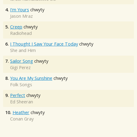
4.
I'm Yours
chwyty
Jason Mraz
5.
Creep
chwyty
Radiohead
6.
I Thought I Saw Your Face Today
chwyty
She and Him
7.
Sailor Song
chwyty
Gigi Perez
8.
You Are My Sunshine
chwyty
Folk Songs
9.
Perfect
chwyty
Ed Sheeran
10.
Heather
chwyty
Conan Gray