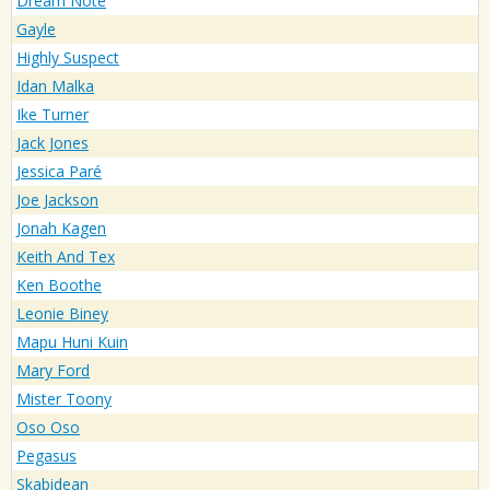
Dream Note
Gayle
Highly Suspect
Idan Malka
Ike Turner
Jack Jones
Jessica Paré
Joe Jackson
Jonah Kagen
Keith And Tex
Ken Boothe
Leonie Biney
Mapu Huni Kuin
Mary Ford
Mister Toony
Oso Oso
Pegasus
Skabidean