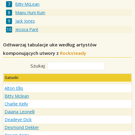
Bitty McLean
Mapu Huni Kuin
Jack Jones
Jessica Paré
Odtwarzaj tabulacje uke według artystów
komponujących utwory z
Rocksteady
Szukaj:
Gatunki
Alton Ellis
Bitty Mclean
Charlie Kelly
Daiana Leonelli
Deadeye Dick
Desmond Dekker