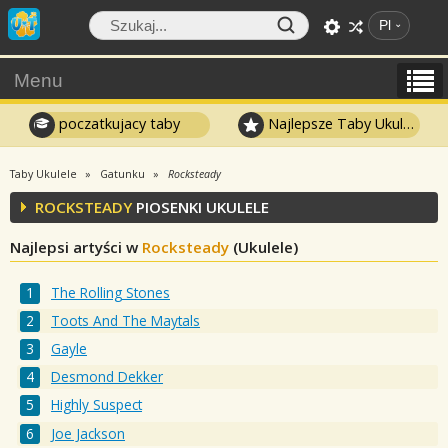
Pl
Menu
poczatkujacy taby
Najlepsze Taby Ukulele
Taby Ukulele
Gatunku
Rocksteady
ROCKSTEADY
PIOSENKI UKULELE
Najlepsi artyści w
Rocksteady
(Ukulele)
The Rolling Stones
Toots And The Maytals
Gayle
Desmond Dekker
Highly Suspect
Joe Jackson