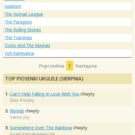
Sophism
The Human League
The Paragons
The Rolling Stones
The Trammps
Toots And The Maytals
Yoh Kamiyama
Poprzednia
1
Następna
TOP PIOSENKI UKULELE (SIERPNIA)
1.
Can't Help Falling In Love With You
chwyty
Elvis Presley
2.
Riptide
chwyty
Vance Joy
3.
Somewhere Over The Rainbow
chwyty
Israel Kamakawiwo'ole