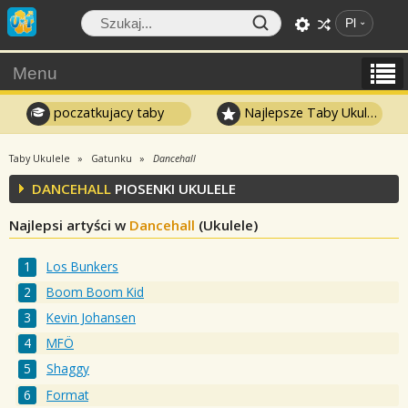
Pl
Menu
poczatkujacy taby
Najlepsze Taby Ukulele
Taby Ukulele
Gatunku
Dancehall
DANCEHALL
PIOSENKI UKULELE
Najlepsi artyści w
Dancehall
(Ukulele)
Los Bunkers
Boom Boom Kid
Kevin Johansen
MFÖ
Shaggy
Format