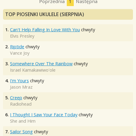
Poprzednia
1
Następna
TOP PIOSENKI UKULELE (SIERPNIA)
1.
Can't Help Falling In Love With You
chwyty
Elvis Presley
2.
Riptide
chwyty
Vance Joy
3.
Somewhere Over The Rainbow
chwyty
Israel Kamakawiwo'ole
4.
I'm Yours
chwyty
Jason Mraz
5.
Creep
chwyty
Radiohead
6.
I Thought I Saw Your Face Today
chwyty
She and Him
7.
Sailor Song
chwyty