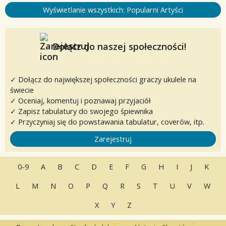
Wyświetlanie wszystkich: Popularni Artyści
Dołącz do naszej społeczności!
✓ Dołącz do największej społeczności graczy ukulele na
świecie
✓ Oceniaj, komentuj i poznawaj przyjaciół
✓ Zapisz tabulatury do swojego śpiewnika
✓ Przyczyniaj się do powstawania tabulatur, coverów, itp.
Zarejestruj
0-9
A
B
C
D
E
F
G
H
I
J
K
L
M
N
O
P
Q
R
S
T
U
V
W
X
Y
Z