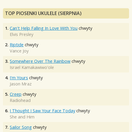
TOP PIOSENKI UKULELE (SIERPNIA)
1.
Can't Help Falling In Love With You
chwyty
Elvis Presley
2.
Riptide
chwyty
Vance Joy
3.
Somewhere Over The Rainbow
chwyty
Israel Kamakawiwo'ole
4.
I'm Yours
chwyty
Jason Mraz
5.
Creep
chwyty
Radiohead
6.
I Thought I Saw Your Face Today
chwyty
She and Him
7.
Sailor Song
chwyty