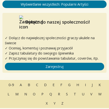
Wyświetlanie wszystkich: Popularni Artyści
Dołącz do naszej społeczności!
✓ Dołącz do największej społeczności graczy ukulele na
świecie
✓ Oceniaj, komentuj i poznawaj przyjaciół
✓ Zapisz tabulatury do swojego śpiewnika
✓ Przyczyniaj się do powstawania tabulatur, coverów, itp.
Zarejestruj
0-9
A
B
C
D
E
F
G
H
I
J
K
L
M
N
O
P
Q
R
S
T
U
V
W
X
Y
Z