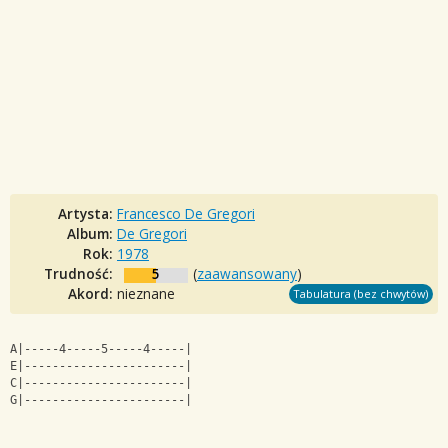
Artysta:
Francesco De Gregori
Album:
De Gregori
Rok:
1978
Trudność:
5
(
zaawansowany
)
Akord:
nieznane
Tabulatura (bez chwytów)
A|-----4-----5-----4-----|
E|-----------------------|
C|-----------------------|
G|-----------------------|