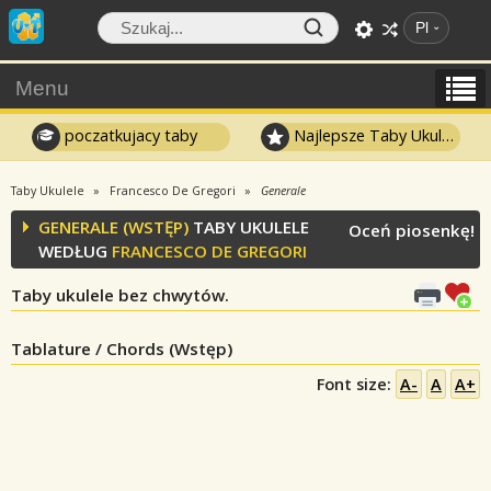
Pl
Menu
poczatkujacy taby
Najlepsze Taby Ukulele
Taby Ukulele
Francesco De Gregori
Generale
GENERALE (WSTĘP)
TABY UKULELE
Oceń piosenkę!
WEDŁUG
FRANCESCO DE GREGORI
Taby ukulele bez chwytów.
Tablature / Chords (Wstęp)
Font size:
A-
A
A+