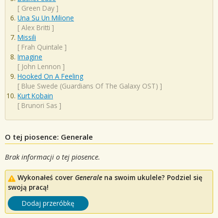
[
Green Day
]
Una Su Un Milione
[
Alex Britti
]
Missili
[
Frah Quintale
]
Imagine
[
John Lennon
]
Hooked On A Feeling
[
Blue Swede (Guardians Of The Galaxy OST)
]
Kurt Kobain
[
Brunori Sas
]
O tej piosence: Generale
Brak informacji o tej piosence.
Wykonałeś cover
Generale
na swoim ukulele? Podziel się
swoją pracą!
Dodaj przeróbkę