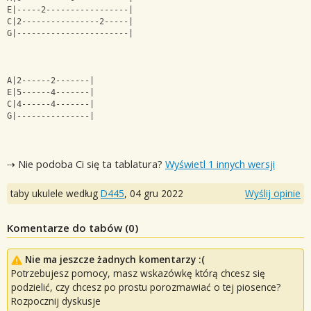
E|-----2-----------------|
C|2----------------2-----|
G|-----------------------|
A|2------2-------|
E|5------4-------|
C|4------4-------|
G|---------------|
⇢ Nie podoba Ci się ta tablatura?
Wyświetl 1 innych wersji
taby ukulele według
D445
,
04 gru 2022
Wyślij opinie
Komentarze do tabów (
0
)
Nie ma jeszcze żadnych komentarzy :(
Potrzebujesz pomocy, masz wskazówkę którą chcesz się
podzielić, czy chcesz po prostu porozmawiać o tej piosence?
Rozpocznij dyskusje