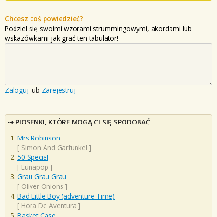
Chcesz coś powiedzieć?
Podziel się swoimi wzorami strummingowymi, akordami lub
wskazówkami jak grać ten tabulator!
Zaloguj
lub
Zarejestruj
PIOSENKI, KTÓRE MOGĄ CI SIĘ SPODOBAĆ
Mrs Robinson
[
Simon And Garfunkel
]
50 Special
[
Lunapop
]
Grau Grau Grau
[
Oliver Onions
]
Bad Little Boy (adventure Time)
[
Hora De Aventura
]
Basket Case