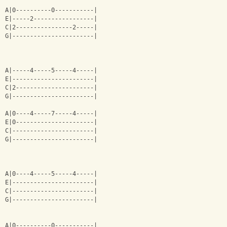
A|0----------0-----------|
E|-----2-----------------|
C|2----------------2-----|
G|-----------------------|
A|-----4-----5-----4-----|
E|-----------------------|
C|2----------------------|
G|-----------------------|
A|0----4-----7-----4-----|
E|0----------------------|
C|-----------------------|
G|-----------------------|
A|0----4-----5-----4-----|
E|-----------------------|
C|-----------------------|
G|-----------------------|
A|0----------0-----------|