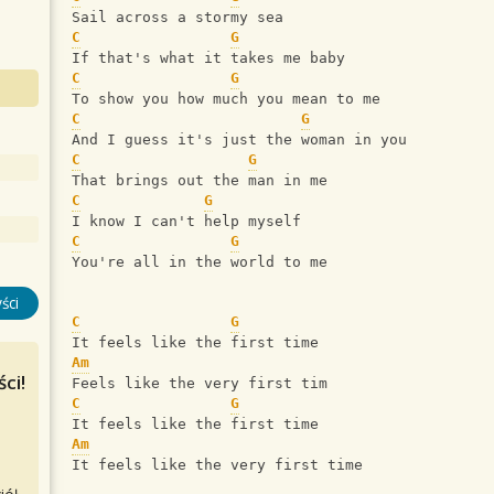
Sail across a stormy sea
C
G
If that's what it takes me baby
C
G
To show you how much you mean to me
C
G
And I guess it's just the woman in you
C
G
That brings out the man in me
C
G
I know I can't help myself
C
G
You're all in the world to me
ści
C
G
It feels like the first time
Am
ci!
Feels like the very first tim
C
G
It feels like the first time
Am
It feels like the very first time 