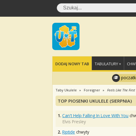
DODAJ NOWY TAB
TABULATURY +
CHWY
poczatk
Taby Ukulele
Foreigner
Feels Like The Firs
TOP PIOSENKI UKULELE (SIERPNIA)
1.
Can't Help Falling In Love With You
chw
Elvis Presley
2.
Riptide
chwyty