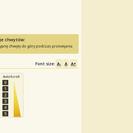
je chwytów:
ypnij chwyty do góry podczas przewijania
Font size:
A-
A
A+
AutoScroll
0
1
2
3
4
5