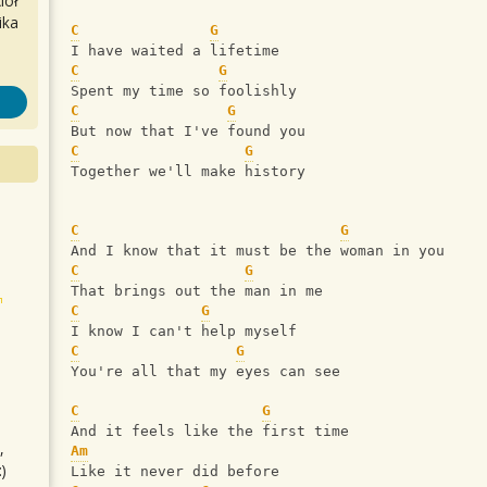
iół
ika
C
G
I have waited a lifetime
C
G
Spent my time so foolishly
C
G
But now that I've found you
C
G
Together we'll make history
C
G
And I know that it must be the woman in you
C
G
That brings out the man in me
C
G
I know I can't help myself
C
G
You're all that my eyes can see
C
G
And it feels like the first time
,
Am
)
Like it never did before