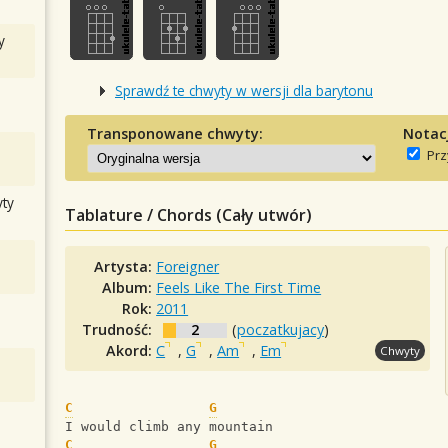
y
Sprawdź te chwyty w wersji dla barytonu
Transponowane chwyty:
Notac
Prz
ty
Tablature / Chords (Cały utwór)
Artysta:
Foreigner
Album:
Feels Like The First Time
Rok:
2011
Trudność:
2
(
poczatkujacy
)
Akord:
C
,
G
,
Am
,
Em
Chwyty
C
G
I would climb any mountain
C
G