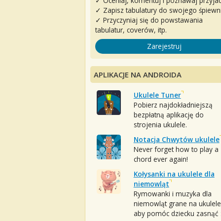
✓ Oceniaj, komentuj i poznawaj przyjac
✓ Zapisz tabulatury do swojego śpiewn
✓ Przyczyniaj się do powstawania
tabulatur, coverów, itp.
Zarejestruj
APLIKACJE NA ANDROIDA
Ukulele Tuner
Pobierz najdokładniejszą
bezpłatną aplikację do
strojenia ukulele.
Notacja Chwytów ukulele
Never forget how to play a
chord ever again!
Kołysanki na ukulele dla
niemowląt
Rymowanki i muzyka dla
niemowląt grane na ukulele
aby pomóc dziecku zasnąć :