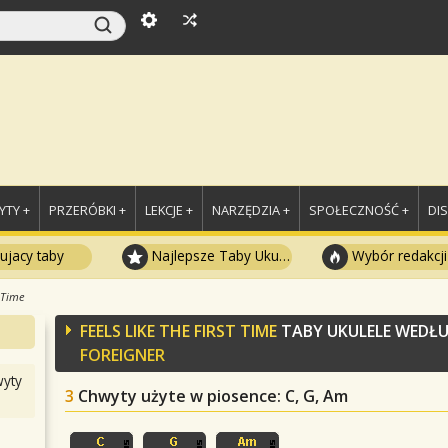
TY +
PRZERÓBKI +
LEKCJE +
NARZĘDZIA +
SPOŁECZNOŚĆ +
DI
ujacy taby
Najlepsze Taby Ukulele
Wybór redakcji
t Time
FEELS LIKE THE FIRST TIME
TABY UKULELE WEDŁ
FOREIGNER
yty
3
Chwyty użyte w piosence
: C, G, Am