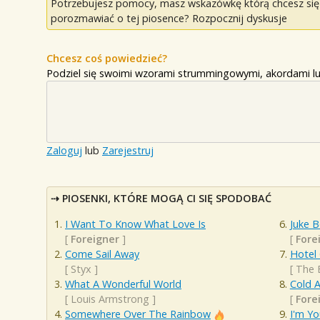
Potrzebujesz pomocy, masz wskazówkę którą chcesz się p
porozmawiać o tej piosence? Rozpocznij dyskusje
Chcesz coś powiedzieć?
Podziel się swoimi wzorami strummingowymi, akordami lu
Zaloguj
lub
Zarejestruj
PIOSENKI, KTÓRE MOGĄ CI SIĘ SPODOBAĆ
I Want To Know What Love Is
Juke 
[
Foreigner
]
[
Fore
Come Sail Away
Hotel 
[
Styx
]
[
The 
What A Wonderful World
Cold A
[
Louis Armstrong
]
[
Fore
Somewhere Over The Rainbow
I'm Yo