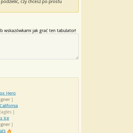
odzielić, czy chcesz po prostu
b wskazówkami jak grać ten tabulator!
Box Hero
igner
]
California
Eagles
]
s Ice
igner
]
urs