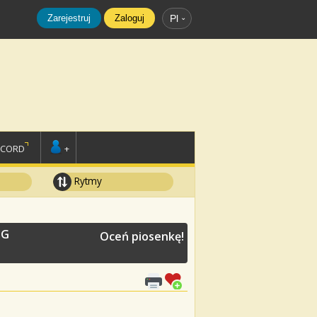
Zarejestruj
Zaloguj
Pl
SCORD
+
Rytmy
UG
Oceń piosenkę!