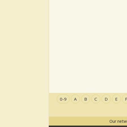
0-9
A
B
C
D
E
Our netw