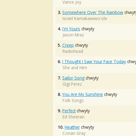
Vance Joy
3.
Somewhere Over The Rainbow
chwyt
Israel Kamakawiwo'ole
4.
I'm Yours
chwyty
Jason Mraz
5.
Creep
chwyty
Radiohead
6.
I Thought I Saw Your Face Today
chwy
She and Him
7.
Sailor Song
chwyty
Gigi Perez
8.
You Are My Sunshine
chwyty
Folk Songs
9.
Perfect
chwyty
Ed Sheeran
10.
Heather
chwyty
Conan Gray