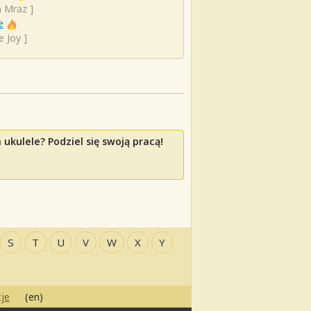
n Mraz
]
e
e Joy
]
ukulele? Podziel się swoją pracą!
S
T
U
V
W
X
Y
je
(en)