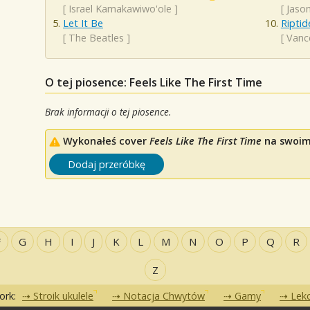
[
Israel Kamakawiwo'ole
]
[
Jaso
Let It Be
Riptid
[
The Beatles
]
[
Vanc
O tej piosence: Feels Like The First Time
Brak informacji o tej piosence.
Wykonałeś cover
Feels Like The First Time
na swoim 
Dodaj przeróbkę
F
G
H
I
J
K
L
M
N
O
P
Q
R
Z
ork:
Stroik ukulele
Notacja Chwytów
Gamy
Lekc