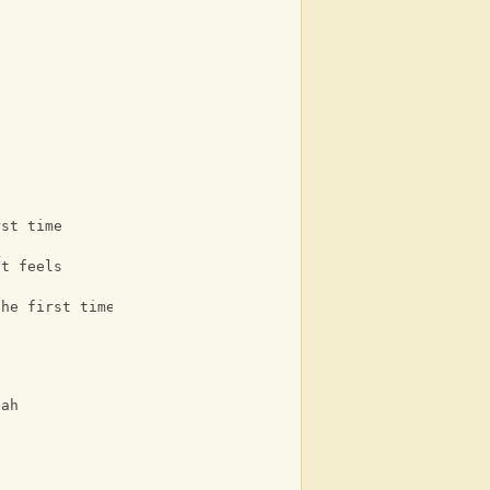
rst time
C
it feels
the first time
eah