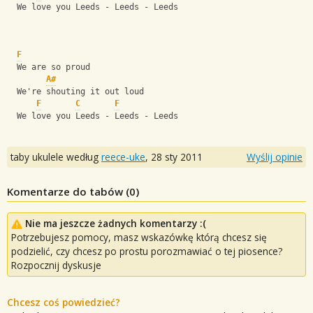
  We love you Leeds - Leeds - Leeds
F
  We are so proud
A#
  We're shouting it out loud
F
C
F
  We love you Leeds - Leeds - Leeds
taby ukulele według
reece-uke
,
28 sty 2011
Wyślij opinie
Komentarze do tabów (
0
)
Nie ma jeszcze żadnych komentarzy :(
Potrzebujesz pomocy, masz wskazówkę którą chcesz się
podzielić, czy chcesz po prostu porozmawiać o tej piosence?
Rozpocznij dyskusje
Chcesz coś powiedzieć?