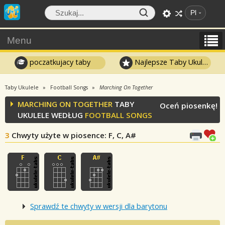
Pl
Menu
poczatkujacy taby
Najlepsze Taby Ukulele
Taby Ukulele
Football Songs
Marching On Together
MARCHING ON TOGETHER
TABY
Oceń piosenkę!
UKULELE WEDŁUG
FOOTBALL SONGS
3
Chwyty użyte w piosence
: F, C, A#
Sprawdź te chwyty w wersji dla barytonu