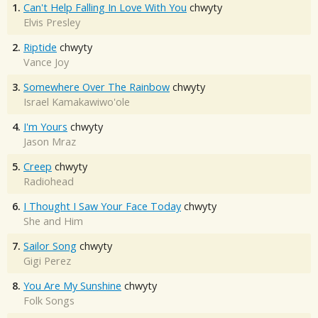
1.
Can't Help Falling In Love With You
chwyty
Elvis Presley
2.
Riptide
chwyty
Vance Joy
3.
Somewhere Over The Rainbow
chwyty
Israel Kamakawiwo'ole
4.
I'm Yours
chwyty
Jason Mraz
5.
Creep
chwyty
Radiohead
6.
I Thought I Saw Your Face Today
chwyty
She and Him
7.
Sailor Song
chwyty
Gigi Perez
8.
You Are My Sunshine
chwyty
Folk Songs