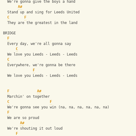
  We're gonna give the boys a hand
A#
  Stand up and sing for Leeds United
C
F
  They are the greatest in the land
BRIDGE
F
  Every day, we're all gonna say
C
  We love you Leeds - Leeds - Leeds
C
  Everywhere, we're gonna be there
F
  We love you Leeds - Leeds - Leeds
F
A#
  Marchin' on together
C
F
  We're gonna see you win (na, na, na, na, na, na)
F
  We are so proud
A#
  We're shouting it out loud
F