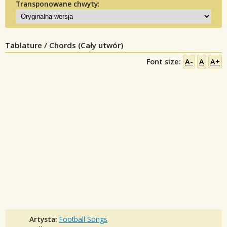
Transponowane chwyty:
Tablature / Chords (Cały utwór)
Font size:
A-
A
A+
Artysta:
Football Songs