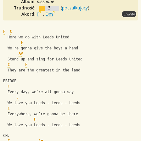
Album:
nieznane
Trudność:
3
(
poczatkujacy
)
Akord:
F
,
Dm
Chwyty
F
C
  Here we go with Leeds United
F
  We're gonna give the boys a hand
A#
  Stand up and sing for Leeds United
C
F
  They are the greatest in the land
BRIDGE
F
  Every day, we're all gonna say
C
  We love you Leeds - Leeds - Leeds
C
  Everywhere, we're gonna be there
F
  We love you Leeds - Leeds - Leeds
CH.