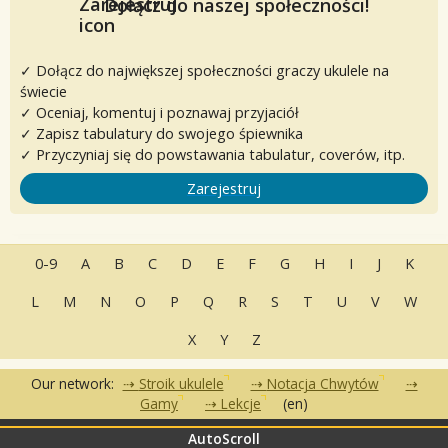
Dołącz do naszej społeczności!
✓ Dołącz do największej społeczności graczy ukulele na
świecie
✓ Oceniaj, komentuj i poznawaj przyjaciół
✓ Zapisz tabulatury do swojego śpiewnika
✓ Przyczyniaj się do powstawania tabulatur, coverów, itp.
Zarejestruj
0-9
A
B
C
D
E
F
G
H
I
J
K
L
M
N
O
P
Q
R
S
T
U
V
W
X
Y
Z
Our network:
Stroik ukulele
Notacja Chwytów
Gamy
Lekcje
(en)
AutoScroll
•
•
•
Często zadawane pytania
Kontakt
Warunki korzystania