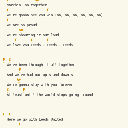
F
A#
  Marchin' on together
C
F
  We're gonna see you win (na, na, na, na, na, na)
F
  We are so proud
A#
  We're shouting it out loud
F
C
F
  We love you Leeds - Leeds - Leeds
F
C
  We've been through it all together
F
  And we've had our up's and down's
A#
  We're gonna stay with you forever
C
F
  At least until the world stops going 'round
F
C
  Here we go with Leeds United
F