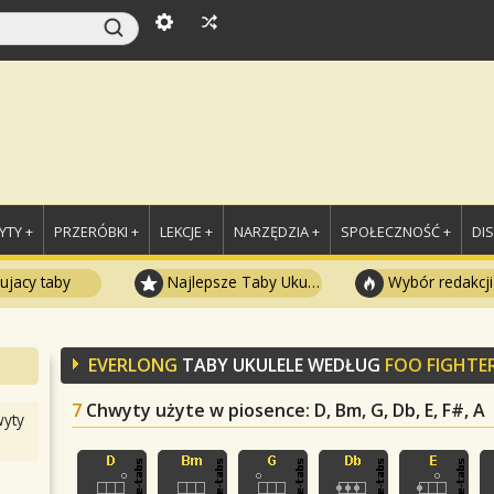
TY +
PRZERÓBKI +
LEKCJE +
NARZĘDZIA +
SPOŁECZNOŚĆ +
DI
ujacy taby
Najlepsze Taby Ukulele
Wybór redakcji
EVERLONG
TABY UKULELE WEDŁUG
FOO FIGHTE
7
Chwyty użyte w piosence
: D, Bm, G, Db, E, F#, A
yty