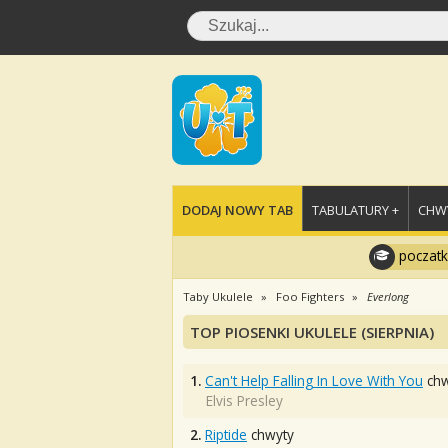
DODAJ NOWY TAB
TABULATURY +
CHWY
poczatk
Taby Ukulele
Foo Fighters
Everlong
TOP PIOSENKI UKULELE (SIERPNIA)
1.
Can't Help Falling In Love With You
chw
Elvis Presley
2.
Riptide
chwyty