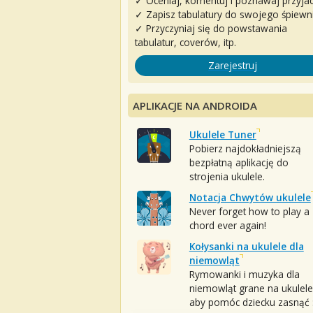
✓ Oceniaj, komentuj i poznawaj przyjac
✓ Zapisz tabulatury do swojego śpiewn
✓ Przyczyniaj się do powstawania
tabulatur, coverów, itp.
Zarejestruj
APLIKACJE NA ANDROIDA
Ukulele Tuner
Pobierz najdokładniejszą
bezpłatną aplikację do
strojenia ukulele.
Notacja Chwytów ukulele
Never forget how to play a
chord ever again!
Kołysanki na ukulele dla
niemowląt
Rymowanki i muzyka dla
niemowląt grane na ukulele
aby pomóc dziecku zasnąć :