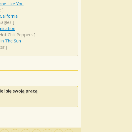
ne Like You
e
]
California
Eagles
]
rnication
Hot Chili Peppers
]
 In The Sun
er
]
el się swoją pracą!