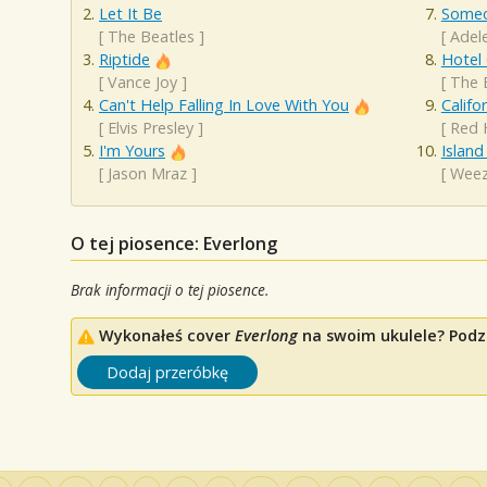
Let It Be
Someo
[
The Beatles
]
[
Adel
Riptide
Hotel 
[
Vance Joy
]
[
The 
Can't Help Falling In Love With You
Califo
[
Elvis Presley
]
[
Red 
I'm Yours
Island
[
Jason Mraz
]
[
Weez
O tej piosence: Everlong
Brak informacji o tej piosence.
Wykonałeś cover
Everlong
na swoim ukulele? Podzi
Dodaj przeróbkę