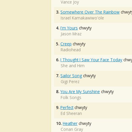
Vance Joy
3.
Somewhere Over The Rainbow
chwyt
Israel Kamakawiwo'ole
4.
I'm Yours
chwyty
Jason Mraz
5.
Creep
chwyty
Radiohead
6.
I Thought I Saw Your Face Today
chwy
She and Him
7.
Sailor Song
chwyty
Gigi Perez
8.
You Are My Sunshine
chwyty
Folk Songs
9.
Perfect
chwyty
Ed Sheeran
10.
Heather
chwyty
Conan Gray