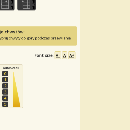
je chwytów:
ypnij chwyty do góry podczas przewijania
Font size:
A-
A
A+
AutoScroll
0
1
2
3
4
5