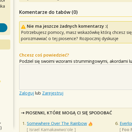
iół
ika
Komentarze do tabów (
0
)
Nie ma jeszcze żadnych komentarzy :(
Potrzebujesz pomocy, masz wskazówkę którą chcesz się p
porozmawiać o tej piosence? Rozpocznij dyskusje
Chcesz coś powiedzieć?
Podziel się swoimi wzorami strummingowymi, akordami lu
Zaloguj
lub
Zarejestruj
PIOSENKI, KTÓRE MOGĄ CI SIĘ SPODOBAĆ
,
Somewhere Over The Rainbow
Everl
)
[
Israel Kamakawiwo'ole
]
[
Foo 