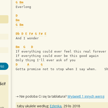
G
Bm
Everlong
D
Bm
G
Bm
Db
D
E
F#
G
F#
E
And I wonder
Bm
G
D
If everything could ever feel this real forever
If everything could ever be this good again 
Only thing I'll ever ask of you
D
A
G
ści
Gotta promise not to stop when I say when.    S
ci!
⇢ Nie podoba Ci się ta tablatura?
Wyświetl 1 innych wersji
taby ukulele według
Ezlenka
,
29 lis 2018