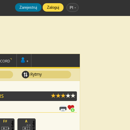
Zarejestruj
Zaloguj
Pl
SCORD
+
Rytmy
RS