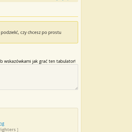
odzielić, czy chcesz po prostu
b wskazówkami jak grać ten tabulator!
ong
Fighters
]