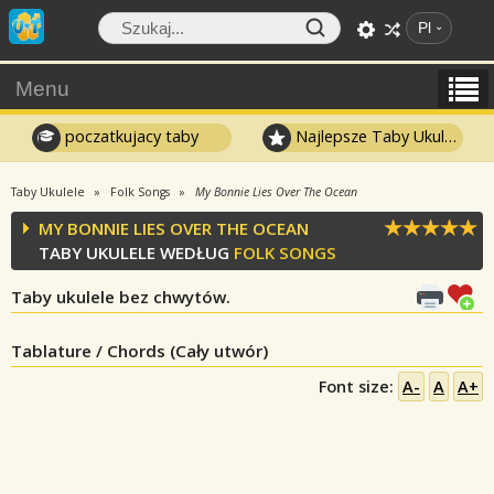
Pl
Menu
poczatkujacy taby
Najlepsze Taby Ukulele
Taby Ukulele
Folk Songs
My Bonnie Lies Over The Ocean
MY BONNIE LIES OVER THE OCEAN
TABY UKULELE WEDŁUG
FOLK SONGS
Taby ukulele bez chwytów.
Tablature / Chords (Cały utwór)
Font size:
A-
A
A+