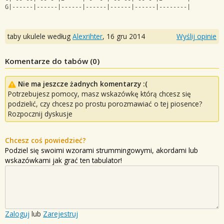
G|------|------|------|------|------|------|--------|
taby ukulele według
Alexrihter
,
16 gru 2014
Wyślij opinie
Komentarze do tabów (
0
)
Nie ma jeszcze żadnych komentarzy :(
Potrzebujesz pomocy, masz wskazówkę którą chcesz się
podzielić, czy chcesz po prostu porozmawiać o tej piosence?
Rozpocznij dyskusje
Chcesz coś powiedzieć?
Podziel się swoimi wzorami strummingowymi, akordami lub
wskazówkami jak grać ten tabulator!
Zaloguj
lub
Zarejestruj