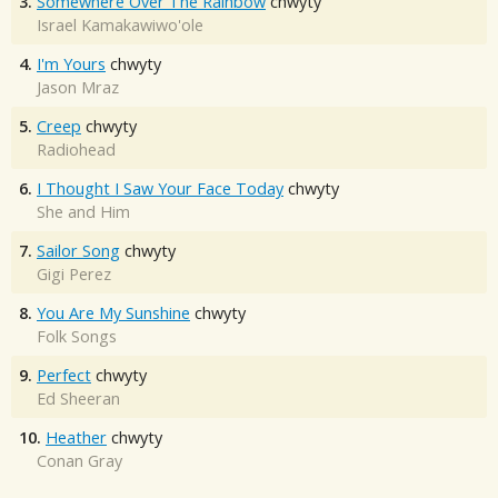
3.
Somewhere Over The Rainbow
chwyty
Israel Kamakawiwo'ole
4.
I'm Yours
chwyty
Jason Mraz
5.
Creep
chwyty
Radiohead
6.
I Thought I Saw Your Face Today
chwyty
She and Him
7.
Sailor Song
chwyty
Gigi Perez
8.
You Are My Sunshine
chwyty
Folk Songs
9.
Perfect
chwyty
Ed Sheeran
10.
Heather
chwyty
Conan Gray