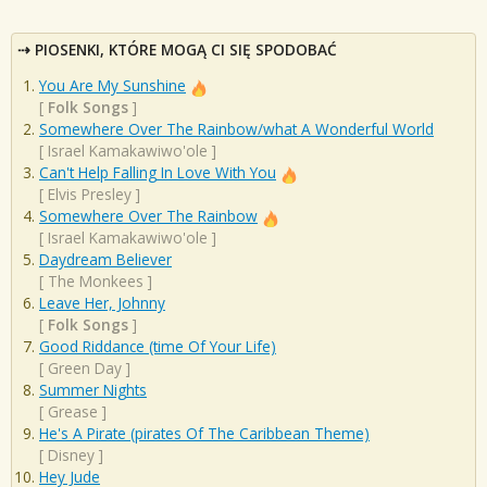
PIOSENKI, KTÓRE MOGĄ CI SIĘ SPODOBAĆ
You Are My Sunshine
[
Folk Songs
]
Somewhere Over The Rainbow/what A Wonderful World
[
Israel Kamakawiwo'ole
]
Can't Help Falling In Love With You
[
Elvis Presley
]
Somewhere Over The Rainbow
[
Israel Kamakawiwo'ole
]
Daydream Believer
[
The Monkees
]
Leave Her, Johnny
[
Folk Songs
]
Good Riddance (time Of Your Life)
[
Green Day
]
Summer Nights
[
Grease
]
He's A Pirate (pirates Of The Caribbean Theme)
[
Disney
]
Hey Jude