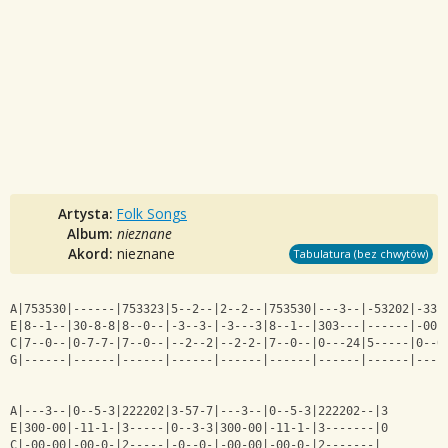
Artysta:
Folk Songs
Album:
nieznane
Akord:
nieznane
Tabulatura (bez chwytów)
A|753530|------|753323|5--2--|2--2--|753530|---3--|-53202|-33-
E|8--1--|30-8-8|8--0--|-3--3-|-3---3|8--1--|303---|------|-00-
C|7--0--|0-7-7-|7--0--|--2--2|--2-2-|7--0--|0---24|5-----|0--0
G|------|------|------|------|------|------|------|------|----
A|---3--|0--5-3|222202|3-57-7|---3--|0--5-3|222202--|3
E|300-00|-11-1-|3-----|0--3-3|300-00|-11-1-|3-------|0
C|-00-00|-00-0-|2-----|-0--0-|-00-00|-00-0-|2-------|