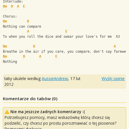
Interlude:
Bm
D
A
E
Chorus:
Bm
D
Nothing can compare 
A
E
To when you roll the dice and swear your love's for me  X3
Bm
D
A
Breathe in the air if you care, you compare, don't say farewel
Bm
D
A
E
Nothing
taby ukulele według
AussieAndrew
,
17 lut
Wyślij opinie
2012
Komentarze do tabów (
0
)
Nie ma jeszcze żadnych komentarzy :(
Potrzebujesz pomocy, masz wskazówkę którą chcesz się
podzielić, czy chcesz po prostu porozmawiać o tej piosence?
Rozpocznij dyskusje