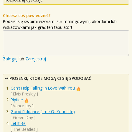
Chcesz coś powiedzieć?
Podziel się swoimi wzorami strummingowymi, akordami lub
wskazówkami jak grać ten tabulator!
Zaloguj
lub
Zarejestruj
PIOSENKI, KTÓRE MOGĄ CI SIĘ SPODOBAĆ
Can't Help Falling In Love With You
[
Elvis Presley
]
Riptide
[
Vance Joy
]
Good Riddance (time Of Your Life)
[
Green Day
]
Let It Be
[
The Beatles
]