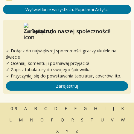
Wyświetlanie wszystkich: Popularni Artyści
Dołącz do naszej społeczności!
✓ Dołącz do największej społeczności graczy ukulele na
świecie
✓ Oceniaj, komentuj i poznawaj przyjaciół
✓ Zapisz tabulatury do swojego śpiewnika
✓ Przyczyniaj się do powstawania tabulatur, coverów, itp.
Zarejestruj
0-9
A
B
C
D
E
F
G
H
I
J
K
L
M
N
O
P
Q
R
S
T
U
V
W
X
Y
Z