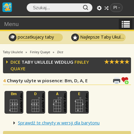
Pl
Menu
poczatkujacy taby
Najlepsze Taby Ukulele
Taby Ukulele
Finley Quaye
Dice
DICE
TABY UKULELE WEDŁUG
FINLEY
QUAYE
4
Chwyty użyte w piosence
: Bm, D, A, E
Sprawdź te chwyty w wersji dla barytonu