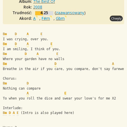
Album:
The Best Of
Rok:
2008
Trudność:
4.25
(
zaawansowany
)
Akord:
A
,
F#m
,
Gbm
Chwyty
Bm
D
A
E
I was crying, over you.    
Bm
D
A
E
I am smiling, I think of you.
Bm
D
A
E
Where your garden have no walls
Bm
D
A
Breathe in the air if you care, you compare, don't say farewel
Chorus:
Bm
D
Nothing can compare 
A
E
To when you roll the dice and swear your love's for me X2
Interlude:
Bm
D
A
E
 (Intro is also played here)