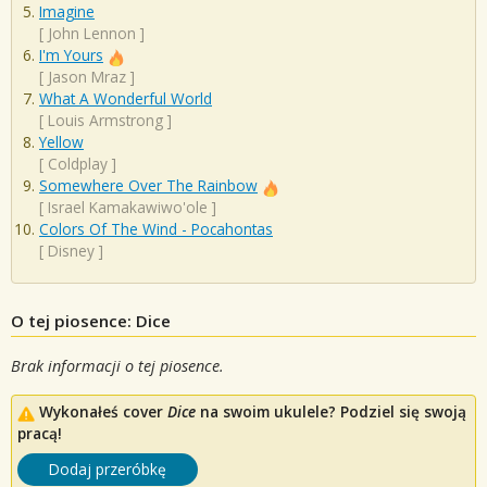
Imagine
[
John Lennon
]
I'm Yours
[
Jason Mraz
]
What A Wonderful World
[
Louis Armstrong
]
Yellow
[
Coldplay
]
Somewhere Over The Rainbow
[
Israel Kamakawiwo'ole
]
Colors Of The Wind - Pocahontas
[
Disney
]
O tej piosence: Dice
Brak informacji o tej piosence.
Wykonałeś cover
Dice
na swoim ukulele? Podziel się swoją
pracą!
Dodaj przeróbkę