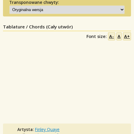
Transponowane chwyty:
Tablature / Chords (Cały utwór)
Font size:
A-
A
A+
Artysta:
Finley Quaye