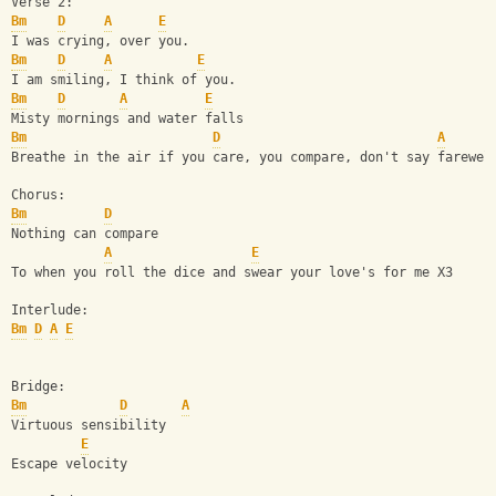
Verse 2:
Bm
D
A
E
I was crying, over you.    
Bm
D
A
E
I am smiling, I think of you.
Bm
D
A
E
Misty mornings and water falls
Bm
D
A
Breathe in the air if you care, you compare, don't say farewel
Chorus:
Bm
D
Nothing can compare 
A
E
To when you roll the dice and swear your love's for me X3
Interlude:
Bm
D
A
E
Bridge:
Bm
D
A
Virtuous sensibility
E
Escape velocity