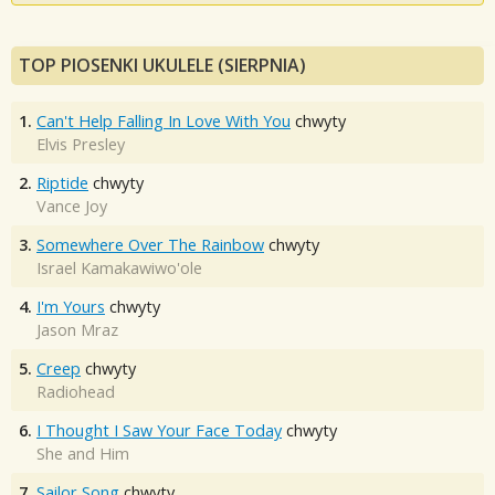
TOP PIOSENKI UKULELE (SIERPNIA)
1.
Can't Help Falling In Love With You
chwyty
Elvis Presley
2.
Riptide
chwyty
Vance Joy
3.
Somewhere Over The Rainbow
chwyty
Israel Kamakawiwo'ole
4.
I'm Yours
chwyty
Jason Mraz
5.
Creep
chwyty
Radiohead
6.
I Thought I Saw Your Face Today
chwyty
She and Him
7.
Sailor Song
chwyty