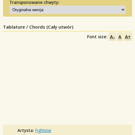
Transponowane chwyty:
Tablature / Chords (Cały utwór)
Font size:
A-
A
A+
Artysta:
Fightstar