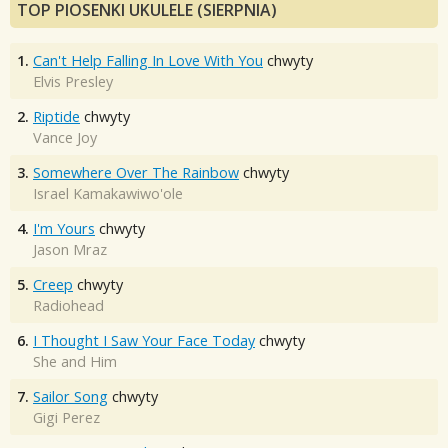
TOP PIOSENKI UKULELE (SIERPNIA)
1.
Can't Help Falling In Love With You
chwyty
Elvis Presley
2.
Riptide
chwyty
Vance Joy
3.
Somewhere Over The Rainbow
chwyty
Israel Kamakawiwo'ole
4.
I'm Yours
chwyty
Jason Mraz
5.
Creep
chwyty
Radiohead
6.
I Thought I Saw Your Face Today
chwyty
She and Him
7.
Sailor Song
chwyty
Gigi Perez