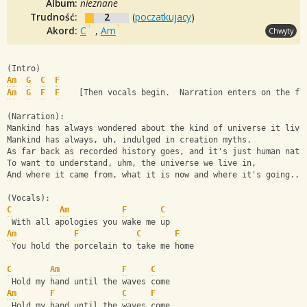
Album:
nieznane
Trudność:
2
(
poczatkujacy
)
Akord:
C
,
Am
Chwyty
(Intro)
Am
G
C
F
Am
G
F
F
    [Then vocals begin.  Narration enters on the fi
(Narration):
Mankind has always wondered about the kind of universe it live
Mankind has always, uh, indulged in creation myths.
As far back as recorded history goes, and it's just human natu
To want to understand, uhm, the universe we live in,
And where it came from, what it is now and where it's going...
(Vocals):
C
Am
F
C
 With all apologies you wake me up
Am
F
C
F
 You hold the porcelain to take me home
C
Am
F
C
 Hold my hand until the waves come
Am
F
C
F
 Hold my hand until the waves come