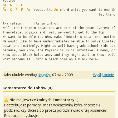
(Outro)
Am
G
C
F
Am
G
F
F
Am
 [repeat the 
Am
 chord until you want to end the
                                                    let the ch
(Narration):     [As in intro]
Well, the Einstein equations are sort of the Mount Everest of
theoretical physics and, well we want to get to the top.
We want to be able to, uhm, make Einstein's equations routine 
We would like to have undergraduates be able to solve Einstein
equations routinely. Might as well have grade school kids doin
because, you know, the Physics is is is intuitive. I mean, gra
know about black holes and, and they might want to know, well,
what happens if I drop a black hole on a black hole?
taby ukulele według
Jiggyfly
,
07 wrz 2009
Wyślij opinie
Komentarze do tabów (
0
)
Nie ma jeszcze żadnych komentarzy :(
Potrzebujesz pomocy, masz wskazówkę którą chcesz się
podzielić, czy chcesz po prostu porozmawiać o tej piosence?
Rozpocznij dyskusje