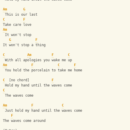
Am
G
 This is our last
C
F
Take care love
Am
 It won't stop
G
F
It won't stop a thing
C
Am
F
C
 With all apologies you wake me up
Am
F
C
F
 You hold the porcelain to take me home
C
  [no chord]           
F
 Hold my hand until the waves come
C
 The waves come
Am
F
C
 Just hold my hand until the waves come
F
The waves come around