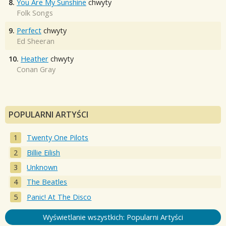
8.
You Are My Sunshine
chwyty
Folk Songs
9.
Perfect
chwyty
Ed Sheeran
10.
Heather
chwyty
Conan Gray
POPULARNI ARTYŚCI
Twenty One Pilots
Billie Eilish
Unknown
The Beatles
Panic! At The Disco
Wyświetlanie wszystkich: Popularni Artyści