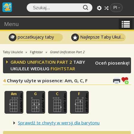
Pl
Menu
poczatkujacy taby
Najlepsze Taby Ukulele
Taby Ukulele
Fightstar
Grand Unification Part 2
GRAND UNIFICATION PART 2
TABY
Oceń piosenkę!
UKULELE WEDŁUG
FIGHTSTAR
4
Chwyty użyte w piosence
: Am, G, C, F
Sprawdź te chwyty w wersji dla barytonu