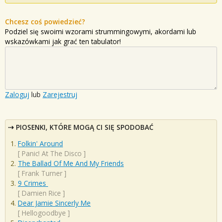
Chcesz coś powiedzieć?
Podziel się swoimi wzorami strummingowymi, akordami lub
wskazówkami jak grać ten tabulator!
Zaloguj
lub
Zarejestruj
PIOSENKI, KTÓRE MOGĄ CI SIĘ SPODOBAĆ
Folkin' Around
[
Panic! At The Disco
]
The Ballad Of Me And My Friends
[
Frank Turner
]
9 Crimes
[
Damien Rice
]
Dear Jamie Sincerly Me
[
Hellogoodbye
]