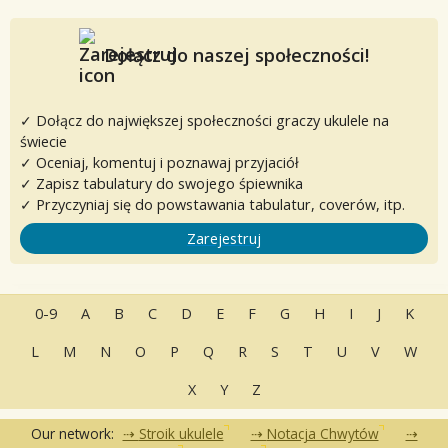
Dołącz do naszej społeczności!
✓ Dołącz do największej społeczności graczy ukulele na
świecie
✓ Oceniaj, komentuj i poznawaj przyjaciół
✓ Zapisz tabulatury do swojego śpiewnika
✓ Przyczyniaj się do powstawania tabulatur, coverów, itp.
Zarejestruj
0-9
A
B
C
D
E
F
G
H
I
J
K
L
M
N
O
P
Q
R
S
T
U
V
W
X
Y
Z
Our network:
Stroik ukulele
Notacja Chwytów