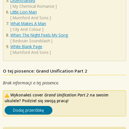
Disenchanted
[
My Chemical Romance
]
Little Lion Man
[
Mumford And Sons
]
What Makes A Man
[
City And Colour
]
When The Night Feels My Song
[
Bedouin Soundclash
]
White Blank Page
[
Mumford And Sons
]
O tej piosence: Grand Unification Part 2
Brak informacji o tej piosence.
Wykonałeś cover
Grand Unification Part 2
na swoim
ukulele? Podziel się swoją pracą!
Dodaj przeróbkę