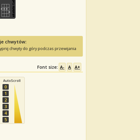
je chwytów:
ypnij chwyty do góry podczas przewijania
Font size:
A-
A
A+
AutoScroll
0
1
2
3
4
5