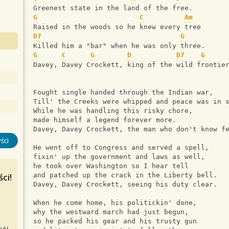
Greenest state in the land of the free.
G
C
Am
Raised in the woods so he knew every tree
D7
G
Killed him a "bar" when he was only three.
G
C
G
D
D7
G
Davey, Davey Crockett, king of the wild frontie
Fought single handed through the Indian war,
Till' the Creeks were whipped and peace was in 
While he was handling this risky chore,
made himself a legend forever more.
Davey, Davey Crockett, the man who don't know f
ści
He went off to Congress and served a spell,
fixin' up the government and laws as well,
he took over Washington so I hear tell
ci!
and patched up the crack in the Liberty bell.
Davey, Davey Crockett, seeing his duty clear.
When he come home, his politickin' done, 
why the westward march had just begun,
so he packed his gear and his trusty gun 