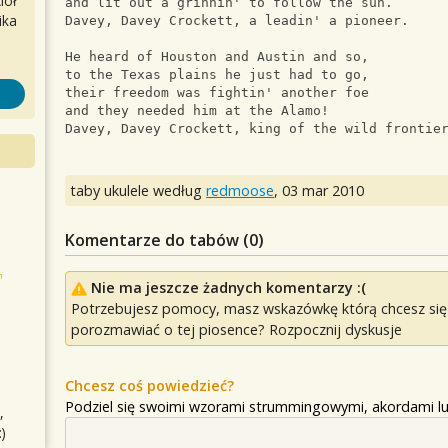
iół
and lit out a grinnin' to follow the sun.
ika
Davey, Davey Crockett, a leadin' a pioneer.
He heard of Houston and Austin and so,
to the Texas plains he just had to go, 
their freedom was fightin' another foe
and they needed him at the Alamo!
Davey, Davey Crockett, king of the wild frontie
taby ukulele według
redmoose
,
03 mar 2010
Komentarze do tabów (
0
)
Nie ma jeszcze żadnych komentarzy :(
Potrzebujesz pomocy, masz wskazówkę którą chcesz się p
porozmawiać o tej piosence? Rozpocznij dyskusje
Chcesz coś powiedzieć?
Podziel się swoimi wzorami strummingowymi, akordami lu
,
)