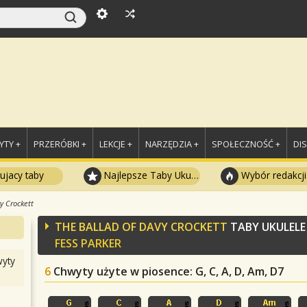
TY +
PRZERÓBKI +
LEKCJE +
NARZĘDZIA +
SPOŁECZNOŚĆ +
DI
ujacy taby
Najlepsze Taby Ukulele
Wybór redakcji
y Crockett
THE BALLAD OF DAVY CROCKETT
TABY UKULEL
FESS PARKER
yty
6
Chwyty użyte w piosence
: G, C, A, D, Am, D7