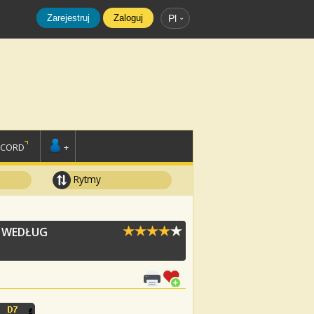
Zarejestruj
Zaloguj
Pl
SCORD
+
Rytmy
E WEDŁUG