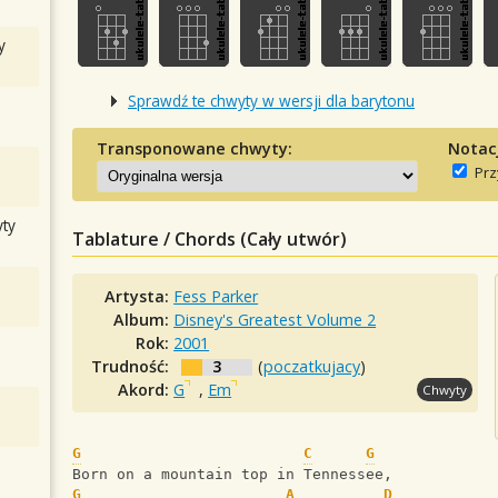
y
Sprawdź te chwyty w wersji dla barytonu
Transponowane chwyty:
Notac
Prz
ty
Tablature / Chords (Cały utwór)
Artysta:
Fess Parker
Album:
Disney's Greatest Volume 2
Rok:
2001
Trudność:
3
(
poczatkujacy
)
Akord:
G
,
Em
Chwyty
G
C
G
Born on a mountain top in Tennessee,
G
A
D