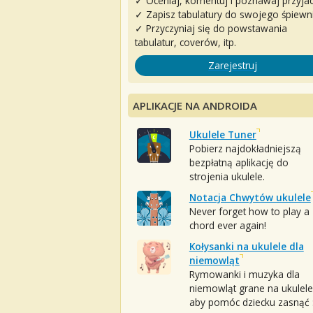
✓ Oceniaj, komentuj i poznawaj przyjac
✓ Zapisz tabulatury do swojego śpiewn
✓ Przyczyniaj się do powstawania
tabulatur, coverów, itp.
Zarejestruj
APLIKACJE NA ANDROIDA
Ukulele Tuner
Pobierz najdokładniejszą
bezpłatną aplikację do
strojenia ukulele.
Notacja Chwytów ukulele
Never forget how to play a
chord ever again!
Kołysanki na ukulele dla
niemowląt
Rymowanki i muzyka dla
niemowląt grane na ukulele
aby pomóc dziecku zasnąć :