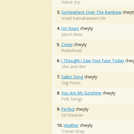
Vance Joy
3.
Somewhere Over The Rainbow
chwyt
Israel Kamakawiwo'ole
4.
I'm Yours
chwyty
Jason Mraz
5.
Creep
chwyty
Radiohead
6.
I Thought I Saw Your Face Today
chwy
She and Him
7.
Sailor Song
chwyty
Gigi Perez
8.
You Are My Sunshine
chwyty
Folk Songs
9.
Perfect
chwyty
Ed Sheeran
10.
Heather
chwyty
Conan Gray