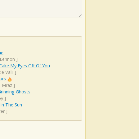
ne
 Lennon
]
Take My Eyes Off Of You
ie Valli
]
urs
n Mraz
]
rinning Ghosts
ey
]
 In The Sun
er
]