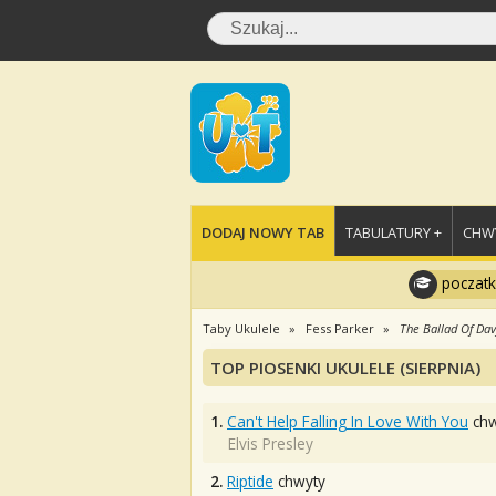
DODAJ NOWY TAB
TABULATURY +
CHWY
poczatk
Taby Ukulele
Fess Parker
The Ballad Of Dav
TOP PIOSENKI UKULELE (SIERPNIA)
1.
Can't Help Falling In Love With You
chw
Elvis Presley
2.
Riptide
chwyty