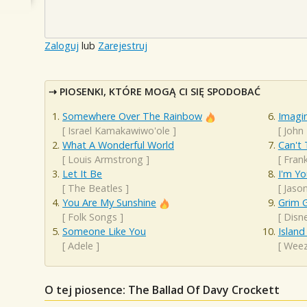
Zaloguj
lub
Zarejestruj
PIOSENKI, KTÓRE MOGĄ CI SIĘ SPODOBAĆ
Somewhere Over The Rainbow
Imagi
[
Israel Kamakawiwo'ole
]
[
John
What A Wonderful World
Can't 
[
Louis Armstrong
]
[
Frank
Let It Be
I'm Yo
[
The Beatles
]
[
Jaso
You Are My Sunshine
Grim G
[
Folk Songs
]
[
Disn
Someone Like You
Island
[
Adele
]
[
Weez
O tej piosence: The Ballad Of Davy Crockett