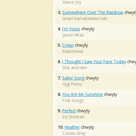
Vance Joy
3.
Somewhere Over The Rainbow
chwyt
Israel Kamakawiwo'ole
4.
I'm Yours
chwyty
Jason Mraz
5.
Creep
chwyty
Radiohead
6.
I Thought I Saw Your Face Today
chwy
She and Him
7.
Sailor Song
chwyty
Gigi Perez
8.
You Are My Sunshine
chwyty
Folk Songs
9.
Perfect
chwyty
Ed Sheeran
10.
Heather
chwyty
Conan Gray