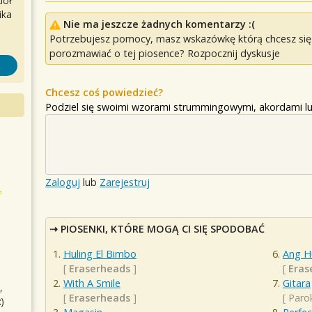
iół
ika
Nie ma jeszcze żadnych komentarzy :(
Potrzebujesz pomocy, masz wskazówkę którą chcesz się p
porozmawiać o tej piosence? Rozpocznij dyskusje
Chcesz coś powiedzieć?
Podziel się swoimi wzorami strummingowymi, akordami lu
Zaloguj
lub
Zarejestruj
PIOSENKI, KTÓRE MOGĄ CI SIĘ SPODOBAĆ
Huling El Bimbo
Ang H
[
Eraserheads
]
[
Eras
With A Smile
Gitara
,
[
Eraserheads
]
[
Paro
)