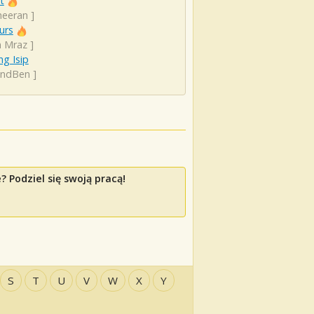
t
heeran
]
urs
n Mraz
]
g Isip
andBen
]
 Podziel się swoją pracą!
S
T
U
V
W
X
Y