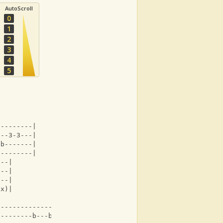
AutoScroll
0
1
2
3
4
5
---------|
5--3-3---|
-b-------|
---------|
---|
---|
---|
2x)|
                           
------------------------------------|
---------b---b-----------|