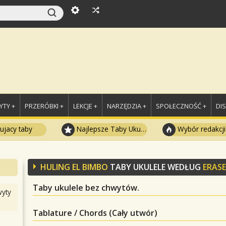
TY +
PRZERÓBKI +
LEKCJE +
NARZĘDZIA +
SPOŁECZNOŚĆ +
DI
ujacy taby
Najlepsze Taby Ukulele
Wybór redakcji
HULING EL BIMBO
TABY UKULELE WEDŁUG
ERAS
Taby ukulele bez chwytów.
yty
Tablature / Chords (Cały utwór)