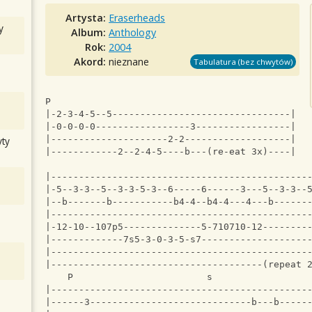
Artysta:
Eraserheads
y
Album:
Anthology
Rok:
2004
Akord:
nieznane
Tabulatura (bez chwytów)
P             
|-2-3-4-5--5--------------------------------|
|-0-0-0-0-----------------3-----------------|
|---------------------2-2-------------------|
ty
|------------2--2-4-5----b---(re-eat 3x)----|
|----------------------------------------------
|-5--3-3--5--3-3-5-3--6-----6------3---5--3-3--
|--b-------b-----------b4-4--b4-4---4---b------
|----------------------------------------------
|-12-10--107p5--------------5-710710-12--------
|-------------7s5-3-0-3-5-s7-------------------
|----------------------------------------------
|--------------------------------------(repeat 
    P                        s                 
|----------------------------------------------
|------3-----------------------------b---b-----