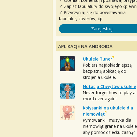
✓ Oceniaj, komentuj i poznawaj przyjac
✓ Zapisz tabulatury do swojego śpiewn
✓ Przyczyniaj się do powstawania
tabulatur, coverów, itp.
Zarejestruj
APLIKACJE NA ANDROIDA
Ukulele Tuner
Pobierz najdokładniejszą
bezpłatną aplikację do
strojenia ukulele.
Notacja Chwytów ukulele
Never forget how to play a
chord ever again!
Kołysanki na ukulele dla
niemowląt
Rymowanki i muzyka dla
niemowląt grane na ukulele
aby pomóc dziecku zasnąć :