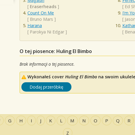
Magasin
Perfec
[
Eraserheads
]
[
Ed S
Count On Me
I'm Yo
[
Bruno Mars
]
[
Jaso
Harana
Kathan
[
Parokya Ni Edgar
]
[
Ben
O tej piosence: Huling El Bimbo
Brak informacji o tej piosence.
Wykonałeś cover
Huling El Bimbo
na swoim ukulele?
Dodaj przeróbkę
F
G
H
I
J
K
L
M
N
O
P
Q
R
Z