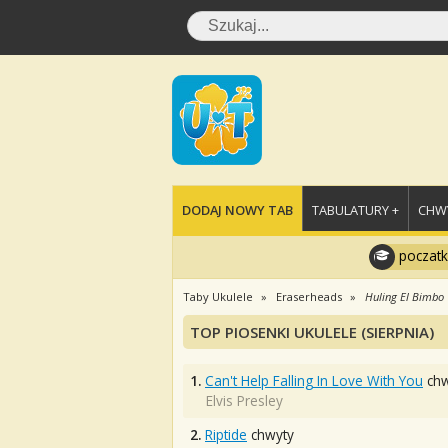
DODAJ NOWY TAB
TABULATURY +
CHWY
poczatk
Taby Ukulele
Eraserheads
Huling El Bimbo
TOP PIOSENKI UKULELE (SIERPNIA)
1.
Can't Help Falling In Love With You
chw
Elvis Presley
2.
Riptide
chwyty