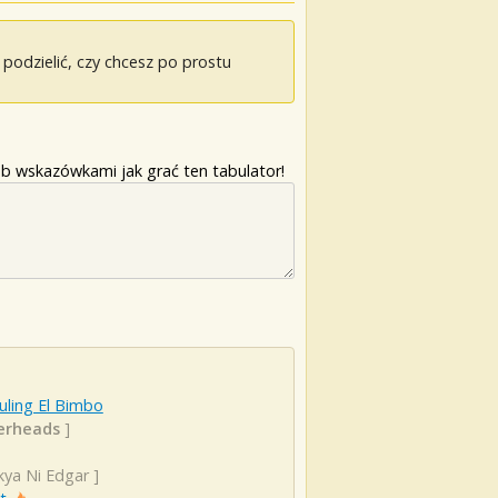
odzielić, czy chcesz po prostu
b wskazówkami jak grać ten tabulator!
uling El Bimbo
erheads
]
kya Ni Edgar
]