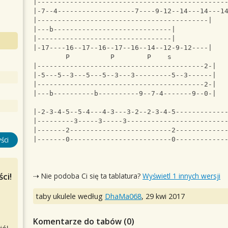
|----------------------------------------------
|-7--4-------------------7----9-12--14---14---1
|------------------------------------------|
|---b-----------------------------|
|---------------------------------|
|-17----16--17--16--17--16--14--12-9-12----|
        P          P        P    s            
|-----------------------------------------2-|
|-5---5--3---5---5--3---3---------5--3------|
|-----------------------------------------2-|
|---b----------b----------9--7-4-------9--0-|
|-2-3-4-5--5-4---4-3---3-2--2-3-4-5------------
|---------3-----3-----3------------------------
|-------2-------------------------2------------
ści
|-------0-------------------------0------------
ci!
⇢ Nie podoba Ci się ta tablatura?
Wyświetl 1 innych wersji
taby ukulele według
DhaMa068
,
29 kwi 2017
Komentarze do tabów (
0
)