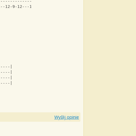
-------------------------|
4--12-9-12---14---14---14--12-9-12--|                H  
-----|
-----|
-----|
-----|
Wyślij opinie