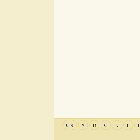
0-9
A
B
C
D
E