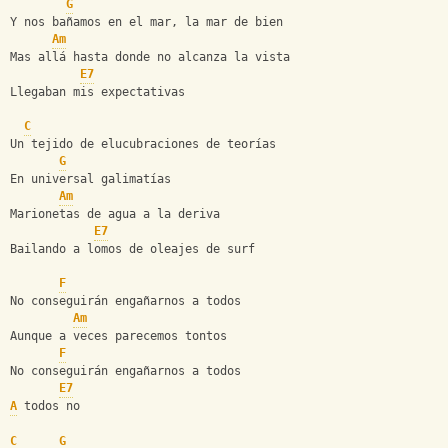
G
Y nos bañamos en el mar, la mar de bien
Am
Mas allá hasta donde no alcanza la vista
E7
Llegaban mis expectativas
C
Un tejido de elucubraciones de teorías
G
En universal galimatías
Am
Marionetas de agua a la deriva
E7
Bailando a lomos de oleajes de surf
F
No conseguirán engañarnos a todos
Am
Aunque a veces parecemos tontos
F
No conseguirán engañarnos a todos
E7
A
 todos no
C
G