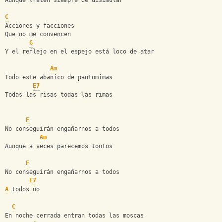
Aunque traten siempre de disimular
C
Acciones y facciones
Que no me convencen
G
Y el reflejo en el espejo está loco de atar
Am
Todo este abanico de pantomimas
E7
Todas las risas todas las rimas
F
No conseguirán engañarnos a todos
Am
Aunque a veces parecemos tontos
F
No conseguirán engañarnos a todos
E7
A
 todos no
C
En noche cerrada entran todas las moscas