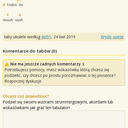
A
 todos no
C
G
Uuuuh uuuh
taby ukulele według
jlel91
,
24 kwi 2019
Wyślij opinie
Komentarze do tabów (
0
)
Nie ma jeszcze żadnych komentarzy :(
Potrzebujesz pomocy, masz wskazówkę którą chcesz się
podzielić, czy chcesz po prostu porozmawiać o tej piosence?
Rozpocznij dyskusje
Chcesz coś powiedzieć?
Podziel się swoimi wzorami strummingowymi, akordami lub
wskazówkami jak grać ten tabulator!