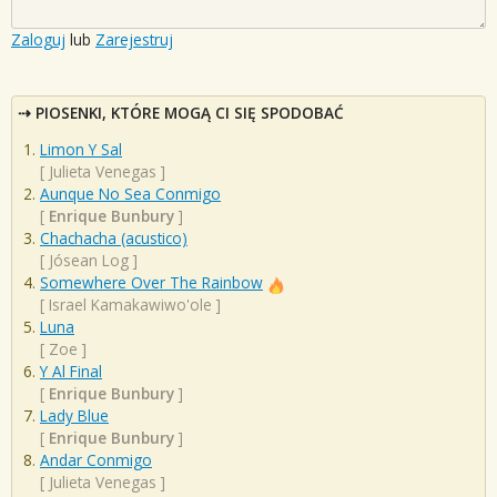
Zaloguj
lub
Zarejestruj
PIOSENKI, KTÓRE MOGĄ CI SIĘ SPODOBAĆ
Limon Y Sal
[
Julieta Venegas
]
Aunque No Sea Conmigo
[
Enrique Bunbury
]
Chachacha (acustico)
[
Jósean Log
]
Somewhere Over The Rainbow
[
Israel Kamakawiwo'ole
]
Luna
[
Zoe
]
Y Al Final
[
Enrique Bunbury
]
Lady Blue
[
Enrique Bunbury
]
Andar Conmigo
[
Julieta Venegas
]