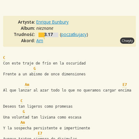
Artysta:
Enrique Bunbury
Album:
nieznane
Trudność:
3.17
(
poczatkujacy
)
Akord:
Am
Chwyty
C
Con este traje de frío en la oscuridad
G
Frente a un abismo de once dimensiones
Am
E7
Al que lanzar al azar todo lo que no queramos cargar encima
C
Deseos tan ligeros como promesas
G
Una voluntad tan liviana como escasa
Am
Y la sospecha persistente e impertinente
E7