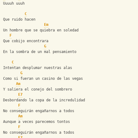
Uuuuh uuuh
C
Que ruido hacen
Em
Un hombre que se quiebra en soledad
F
Que cobijo encontrara
G
En la sombra de un mal pensamiento
C
Intentan desplumar nuestras alas
G
Como si fueran un casino de las vegas
Am
Y saliera el conejo del sombrero
E7
Desbordando la copa de la incredulidad
F
No conseguirán engañarnos a todos
Am
Aunque a veces parecemos tontos
F
No conseguirán engañarnos a todos
E7