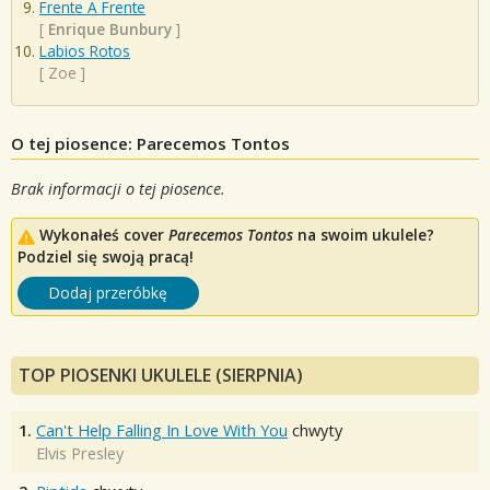
Frente A Frente
[
Enrique Bunbury
]
Labios Rotos
[
Zoe
]
O tej piosence: Parecemos Tontos
Brak informacji o tej piosence.
Wykonałeś cover
Parecemos Tontos
na swoim ukulele?
Podziel się swoją pracą!
Dodaj przeróbkę
TOP PIOSENKI UKULELE (SIERPNIA)
1.
Can't Help Falling In Love With You
chwyty
Elvis Presley