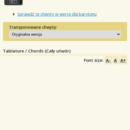
Sprawdź te chwyty w wersji dla barytonu
Transponowane chwyty:
Tablature / Chords (Cały utwór)
Font size:
A-
A
A+