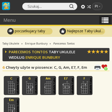
Pl
Menu
poczatkujacy taby
Najlepsze Taby Ukulele
Taby Ukulele
Enrique Bunbury
Parecemos Tontos
PARECEMOS TONTOS
TABY UKULELE
WEDŁUG
ENRIQUE BUNBURY
6
Chwyty użyte w piosence
: C, G, Am, E7, F, Em