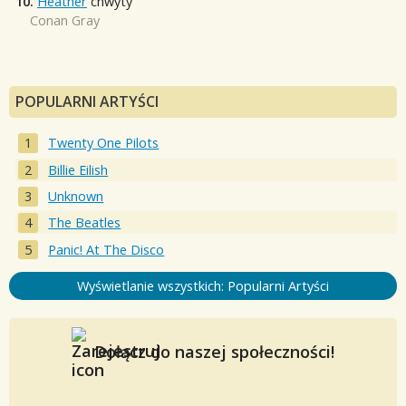
10.
Heather
chwyty
Conan Gray
POPULARNI ARTYŚCI
Twenty One Pilots
Billie Eilish
Unknown
The Beatles
Panic! At The Disco
Wyświetlanie wszystkich: Popularni Artyści
Dołącz do naszej społeczności!