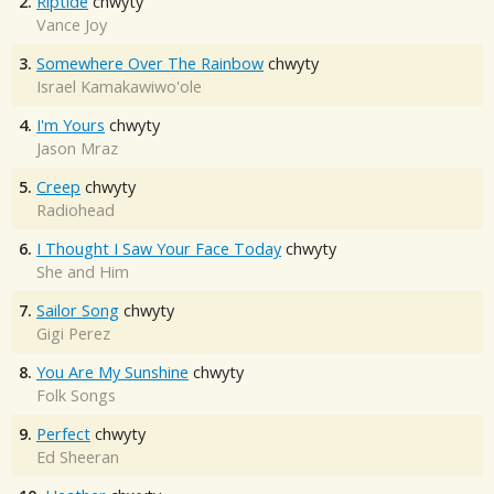
2.
Riptide
chwyty
Vance Joy
3.
Somewhere Over The Rainbow
chwyty
Israel Kamakawiwo'ole
4.
I'm Yours
chwyty
Jason Mraz
5.
Creep
chwyty
Radiohead
6.
I Thought I Saw Your Face Today
chwyty
She and Him
7.
Sailor Song
chwyty
Gigi Perez
8.
You Are My Sunshine
chwyty
Folk Songs
9.
Perfect
chwyty
Ed Sheeran