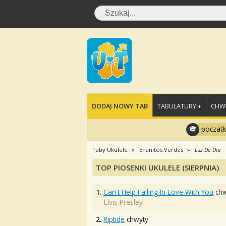
DODAJ NOWY TAB
TABULATURY +
CHWY
poczatk
Taby Ukulele
Enanitos Verdes
Luz De Dia
TOP PIOSENKI UKULELE (SIERPNIA)
1.
Can't Help Falling In Love With You
chw
Elvis Presley
2.
Riptide
chwyty