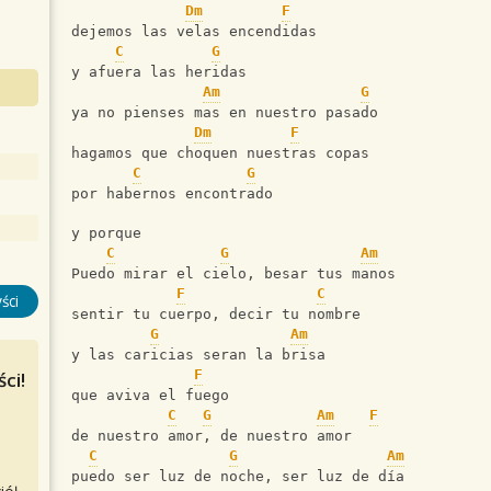
Dm
F
dejemos las velas encendidas
C
G
y afuera las heridas
Am
G
ya no pienses mas en nuestro pasado
Dm
F
hagamos que choquen nuestras copas
C
G
por habernos encontrado
y porque
C
G
Am
Puedo mirar el cielo, besar tus manos
F
C
ści
sentir tu cuerpo, decir tu nombre
G
Am
y las caricias seran la brisa
F
ci!
que aviva el fuego
C
G
Am
F
de nuestro amor, de nuestro amor
C
G
Am
puedo ser luz de noche, ser luz de día