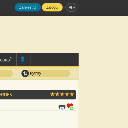
Zarejestruj
Zaloguj
Pl
SCORD
+
Rytmy
ERDES