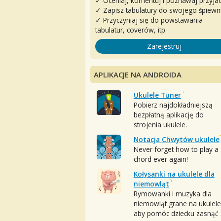
✓ Oceniaj, komentuj i poznawaj przyjac
✓ Zapisz tabulatury do swojego śpiewn
✓ Przyczyniaj się do powstawania
tabulatur, coverów, itp.
Zarejestruj
APLIKACJE NA ANDROIDA
Ukulele Tuner
Pobierz najdokładniejszą
bezpłatną aplikację do
strojenia ukulele.
Notacja Chwytów ukulele
Never forget how to play a
chord ever again!
Kołysanki na ukulele dla
niemowląt
Rymowanki i muzyka dla
niemowląt grane na ukulele
aby pomóc dziecku zasnąć :