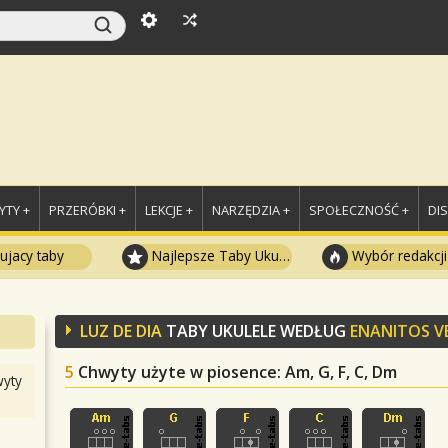
TY +
PRZERÓBKI +
LEKCJE +
NARZĘDZIA +
SPOŁECZNOŚĆ +
DI
ujacy taby
Najlepsze Taby Ukulele
Wybór redakcji
LUZ DE DIA
TABY UKULELE WEDŁUG
ENANITOS V
5
Chwyty użyte w piosence
: Am, G, F, C, Dm
yty