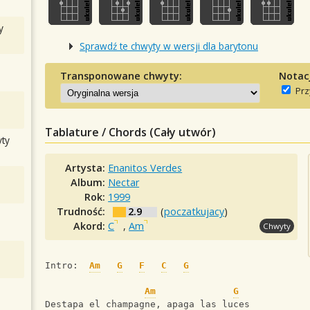
y
Sprawdź te chwyty w wersji dla barytonu
Transponowane chwyty:
Notac
Prz
Tablature / Chords (Cały utwór)
ty
Artysta:
Enanitos Verdes
Album:
Nectar
Rok:
1999
Trudność:
2.9
(
poczatkujacy
)
Akord:
C
,
Am
Chwyty
Intro:  
Am
G
F
C
G
Am
G
Destapa el champagne, apaga las luces