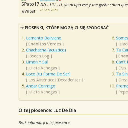
DD - UU - U, yo ocupo ese y me gusta como qu
22 Sep 2020
PIOSENKI, KTÓRE MOGĄ CI SIĘ SPODOBAĆ
Lamento Boliviano
Somew
[
Enanitos Verdes
]
[
Isra
Chachacha (acustico)
Tu Car
[
Jósean Log
]
[
Enan
Limon Y Sal
Can't 
[
Julieta Venegas
]
[
Elvis
Loco (tu Forma De Ser)
Tu Sin
[
Los Auténticos Decadentes
]
[
Drea
Andar Conmigo
Prome
[
Julieta Venegas
]
[
Pepe
O tej piosence: Luz De Dia
Brak informacji o tej piosence.