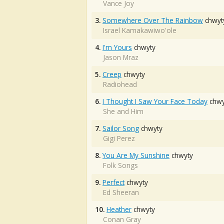
Vance Joy
3.
Somewhere Over The Rainbow
chwyt
Israel Kamakawiwo'ole
4.
I'm Yours
chwyty
Jason Mraz
5.
Creep
chwyty
Radiohead
6.
I Thought I Saw Your Face Today
chwy
She and Him
7.
Sailor Song
chwyty
Gigi Perez
8.
You Are My Sunshine
chwyty
Folk Songs
9.
Perfect
chwyty
Ed Sheeran
10.
Heather
chwyty
Conan Gray