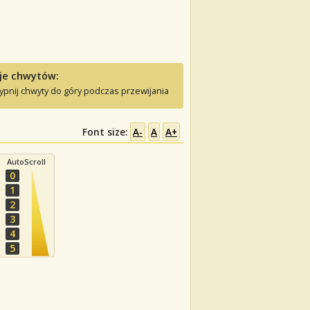
je chwytów:
ypnij chwyty do góry podczas przewijania
Font size:
A-
A
A+
AutoScroll
0
1
2
3
4
5