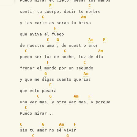
Puedo mirar el cielo, besar tus manos
F
C
sentir tu cuerpo, decir tu nombre
G
Am
y las caricias seran la brisa
F
que aviva el fuego
C
G
Am
F
de nuestro amor, de nuestro amor
C
G
Am
puedo ser luz de noche, luz de día
F
C
frenar el mundo por un segundo
G
Am
y que me digas cuanto querías
F
que esto pasara
C
G
Am
F
una vez mas, y otra vez mas, y porque
C
Puedo mirar...
C
G
Am
F
sin tu amor no sé vivir
C
G