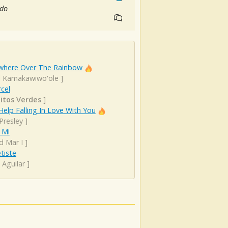
edo
here Over The Rainbow
el Kamakawiwo'ole
]
cel
itos Verdes
]
Help Falling In Love With You
 Presley
]
 Mi
d Mar I
]
tiste
 Aguilar
]