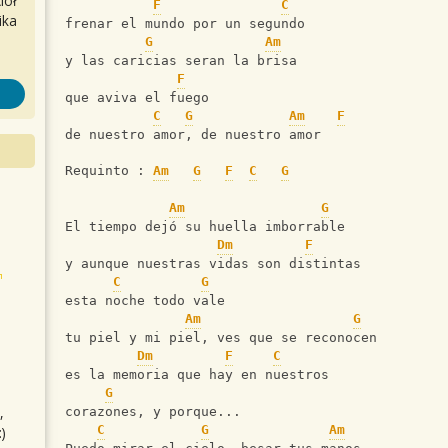
iół
F
C
ika
frenar el mundo por un segundo
G
Am
y las caricias seran la brisa
F
que aviva el fuego
C
G
Am
F
de nuestro amor, de nuestro amor
Requinto : 
Am
G
F
C
G
Am
G
El tiempo dejó su huella imborrable
Dm
F
y aunque nuestras vidas son distintas
C
G
esta noche todo vale
Am
G
tu piel y mi piel, ves que se reconocen
Dm
F
C
es la memoria que hay en nuestros
G
,
corazones, y porque...
C
G
Am
)