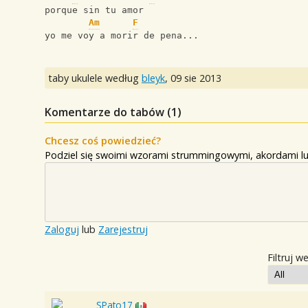
porque sin tu amor
Am
F
yo me voy a morir de pena...
taby ukulele według
bleyk
,
09 sie 2013
Komentarze do tabów (
1
)
Chcesz coś powiedzieć?
Podziel się swoimi wzorami strummingowymi, akordami lu
Zaloguj
lub
Zarejestruj
Filtruj w
SPato17