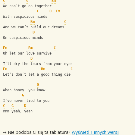
C
G
Bm
We can’t go on together
C
D
Em
With suspicious minds
Bm
C
And we can’t build our dreams
D
On suspicious minds
Em
Bm
C
Oh let our love survive
D
I'll dry the tears from your eyes
Em
Bm
C
Let’s don’t let a good thing die
D
When honey, you know
G
I’ve never lied to you
C
G
D
Mmm yeah, yeah
⇢ Nie podoba Ci się ta tablatura?
Wyświetl 1 innych wersji