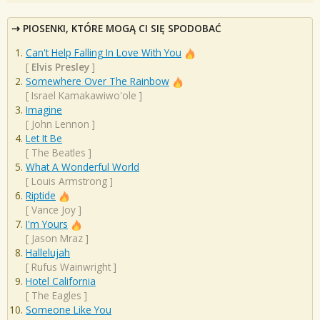
PIOSENKI, KTÓRE MOGĄ CI SIĘ SPODOBAĆ
Can't Help Falling In Love With You
[
Elvis Presley
]
Somewhere Over The Rainbow
[
Israel Kamakawiwo'ole
]
Imagine
[
John Lennon
]
Let It Be
[
The Beatles
]
What A Wonderful World
[
Louis Armstrong
]
Riptide
[
Vance Joy
]
I'm Yours
[
Jason Mraz
]
Hallelujah
[
Rufus Wainwright
]
Hotel California
[
The Eagles
]
Someone Like You