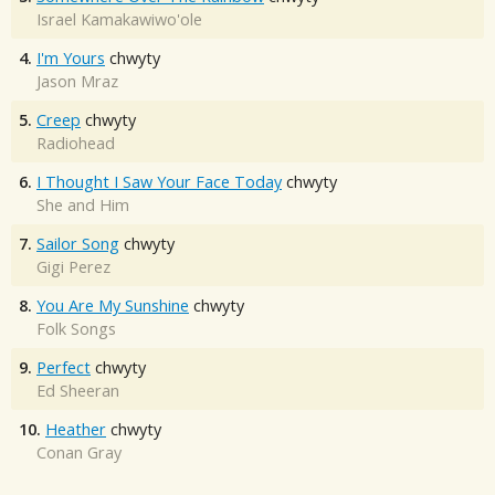
Israel Kamakawiwo'ole
4.
I'm Yours
chwyty
Jason Mraz
5.
Creep
chwyty
Radiohead
6.
I Thought I Saw Your Face Today
chwyty
She and Him
7.
Sailor Song
chwyty
Gigi Perez
8.
You Are My Sunshine
chwyty
Folk Songs
9.
Perfect
chwyty
Ed Sheeran
10.
Heather
chwyty
Conan Gray