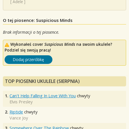
[
Adele
]
O tej piosence: Suspicious Minds
Brak informacji o tej piosence.
Wykonałeś cover
Suspicious Minds
na swoim ukulele?
Podziel się swoją pracą!
Dodaj przeróbkę
TOP PIOSENKI UKULELE (SIERPNIA)
1.
Can't Help Falling In Love With You
chwyty
Elvis Presley
2.
Riptide
chwyty
Vance Joy
3.
Somewhere Over The Rainbow
chwyty