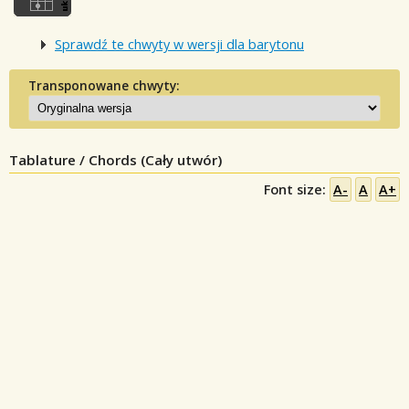
Sprawdź te chwyty w wersji dla barytonu
Transponowane chwyty:
Tablature / Chords (Cały utwór)
Font size:
A-
A
A+