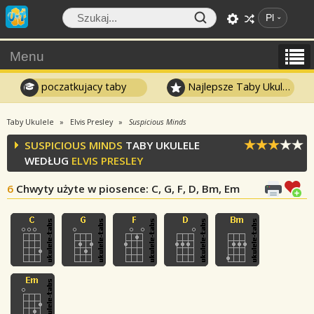
Pl
Menu
poczatkujacy taby
Najlepsze Taby Ukulele
Taby Ukulele
Elvis Presley
Suspicious Minds
SUSPICIOUS MINDS
TABY UKULELE
WEDŁUG
ELVIS PRESLEY
6
Chwyty użyte w piosence
: C, G, F, D, Bm, Em