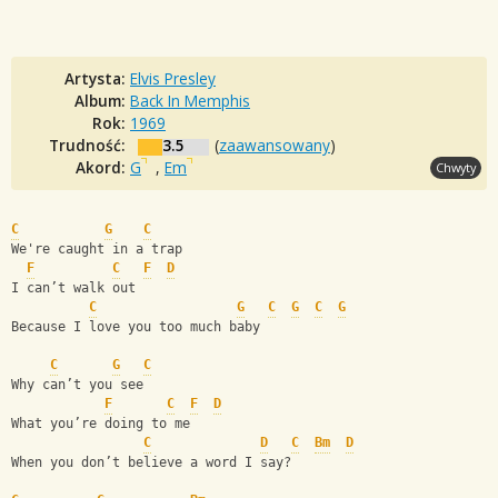
Artysta:
Elvis Presley
Album:
Back In Memphis
Rok:
1969
Trudność:
3.5
(
zaawansowany
)
Akord:
G
,
Em
Chwyty
C
G
C
We're caught in a trap
F
C
F
D
I can’t walk out
C
G
C
G
C
G
Because I love you too much baby
C
G
C
Why can’t you see
F
C
F
D
What you’re doing to me
C
D
C
Bm
D
When you don’t believe a word I say? 