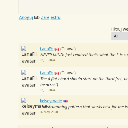
Zaloguj
lub
Zarejestruj
Filtruj w
LanaFH
(Ottawa)
NEVER MIND! Just realized that’s what the 3 is s
02 Jul 2024
LanaFH
(Ottawa)
The A flat chord should start on the third fret, 
incorrect).
02 Jul 2024
kelseymarie
the strumming pattern that works best for me is
06 May 2020