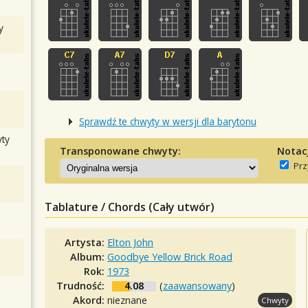
y
Sprawdź te chwyty w wersji dla barytonu
ty
Transponowane chwyty:
Notac
Prz
Tablature / Chords (Cały utwór)
Artysta:
Elton John
Album:
Goodbye Yellow Brick Road
Rok:
1973
Trudność:
4.08
(
zaawansowany
)
Akord:
nieznane
Chwyty