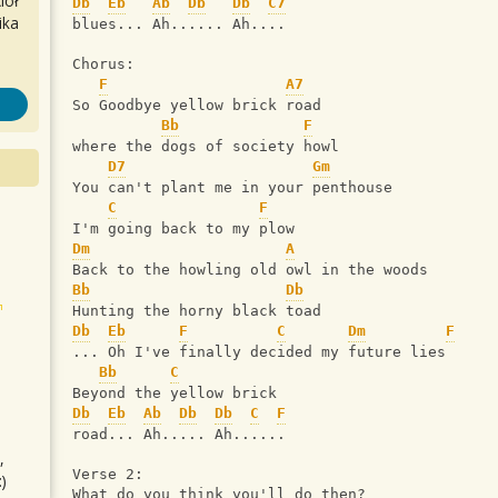
iół
Db
Eb
Ab
Db
Db
C7
ika
blues... Ah...... Ah....
Chorus:
F
A7
So Goodbye yellow brick road
Bb
F
where the dogs of society howl
D7
Gm
You can't plant me in your penthouse
C
F
I'm going back to my plow
Dm
A
Back to the howling old owl in the woods
Bb
Db
Hunting the horny black toad
Db
Eb
F
C
Dm
F
... Oh I've finally decided my future lies
Bb
C
Beyond the yellow brick 
Db
Eb
Ab
Db
Db
C
F
road... Ah..... Ah......
,
Verse 2:
)
What do you think you'll do then?