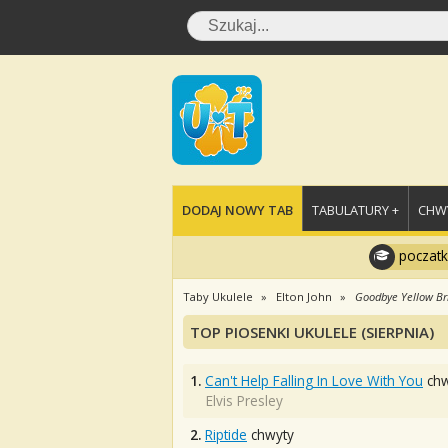
DODAJ NOWY TAB
TABULATURY +
CHWY
poczatk
Taby Ukulele
Elton John
Goodbye Yellow Br
TOP PIOSENKI UKULELE (SIERPNIA)
1.
Can't Help Falling In Love With You
chw
Elvis Presley
2.
Riptide
chwyty