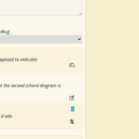
edług:
upposed to indicate!
not the second (chord diagram is
 d udu