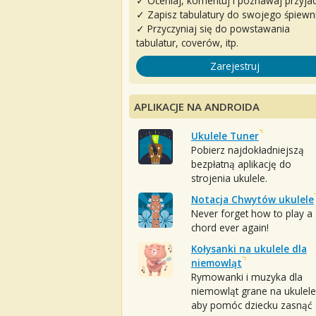
✓ Oceniaj, komentuj i poznawaj przyjac
✓ Zapisz tabulatury do swojego śpiewn
✓ Przyczyniaj się do powstawania
tabulatur, coverów, itp.
Zarejestruj
APLIKACJE NA ANDROIDA
Ukulele Tuner
Pobierz najdokładniejszą
bezpłatną aplikację do
strojenia ukulele.
Notacja Chwytów ukulele
Never forget how to play a
chord ever again!
Kołysanki na ukulele dla
niemowląt
Rymowanki i muzyka dla
niemowląt grane na ukulele
aby pomóc dziecku zasnąć :