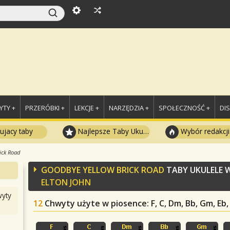
TY +
PRZERÓBKI +
LEKCJE +
NARZĘDZIA +
SPOŁECZNOŚĆ +
DI
ujacy taby
Najlepsze Taby Ukulele
Wybór redakcji
ick Road
GOODBYE YELLOW BRICK ROAD
TABY UKULELE 
ELTON JOHN
yty
12
Chwyty użyte w piosence
: F, C, Dm, Bb, Gm, Eb,