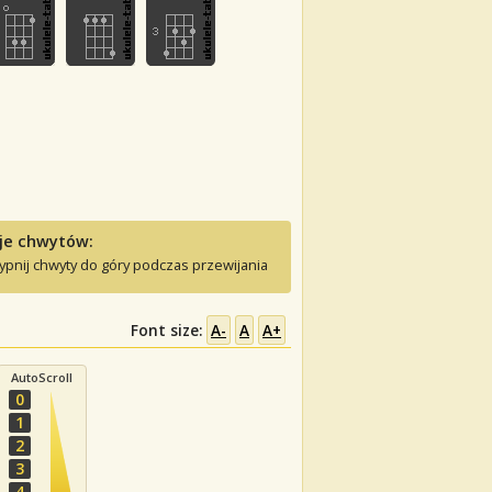
je chwytów:
ypnij chwyty do góry podczas przewijania
Font size:
A-
A
A+
AutoScroll
0
1
2
3
4