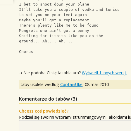
I bet to shoot down your plane
It'll take you a couple of vodka and tonics
to set you on your feet again
Maybe you'll get a replacement
There's plenty like me to be found
Mongrels who ain't got a penny
Sniffing for titbits like you on the 
ground... Ah.... Ah....
Chorus
⇢ Nie podoba Ci się ta tablatura?
Wyświetl 1 innych wersji
taby ukulele według
CaptainUke
,
08 mar 2010
Komentarze do tabów (
3
)
Chcesz coś powiedzieć?
Podziel się swoimi wzorami strummingowymi, akordami lu