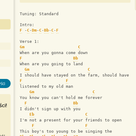
Tuning: Standard
Intro:
F
 -
C
-
Dm
-
C
-
Bb
-
C
-
F
Verse 1:
Gm
C
When are you gonna come down
F
Bb
When are you going to land
Gm
C
I should have stayed on the farm, should have
F
F
ści
listened to my old man
Gm
C
You know you can't hold me forever
F
Bb
ci!
I didn't sign up with you
Eb
C
I'm not a present for your friends to open
F
F
This boy's too young to be singing the