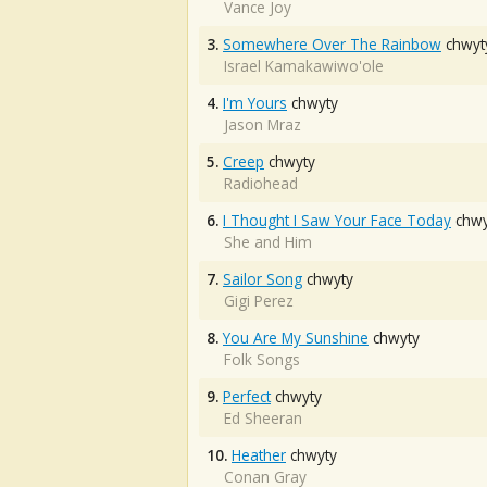
Vance Joy
3.
Somewhere Over The Rainbow
chwyt
Israel Kamakawiwo'ole
4.
I'm Yours
chwyty
Jason Mraz
5.
Creep
chwyty
Radiohead
6.
I Thought I Saw Your Face Today
chwy
She and Him
7.
Sailor Song
chwyty
Gigi Perez
8.
You Are My Sunshine
chwyty
Folk Songs
9.
Perfect
chwyty
Ed Sheeran
10.
Heather
chwyty
Conan Gray