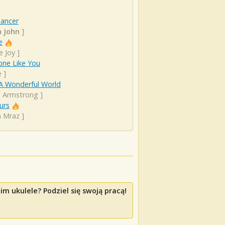
Dancer
n John
]
e
e Joy
]
ne Like You
e
]
A Wonderful World
s Armstrong
]
urs
n Mraz
]
m ukulele? Podziel się swoją pracą!