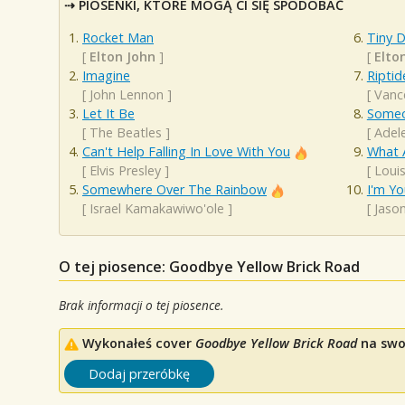
PIOSENKI, KTÓRE MOGĄ CI SIĘ SPODOBAĆ
Rocket Man
Tiny 
[
Elton John
]
[
Elto
Imagine
Riptid
[
John Lennon
]
[
Vanc
Let It Be
Someo
[
The Beatles
]
[
Adel
Can't Help Falling In Love With You
What 
[
Elvis Presley
]
[
Loui
Somewhere Over The Rainbow
I'm Yo
[
Israel Kamakawiwo'ole
]
[
Jaso
O tej piosence: Goodbye Yellow Brick Road
Brak informacji o tej piosence.
Wykonałeś cover
Goodbye Yellow Brick Road
na swoi
Dodaj przeróbkę