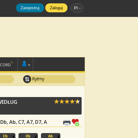
Zarejestruj
Zaloguj
Pl
SCORD
+
Rytmy
WEDŁUG
 Db, Ab, C7, A7, D7, A