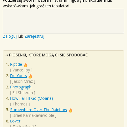
Podziel się swoimi wzorami strummingowymi, akordami lub
wskazówkami jak grać ten tabulator!
Zaloguj
lub
Zarejestruj
PIOSENKI, KTÓRE MOGĄ CI SIĘ SPODOBAĆ
Riptide
[
Vance Joy
]
I'm Yours
[
Jason Mraz
]
Photograph
[
Ed Sheeran
]
How Far I´ll Go (Moana)
[
Themes
]
Somewhere Over The Rainbow
[
Israel Kamakawiwo'ole
]
Lover
[
Taylor Swift
]