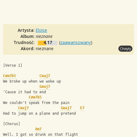
Artysta:
Eloise
Album:
nieznane
Trudność:
4.17
(
zaawansowany
)
Akord:
nieznane
Chwyty
[Verse 1]
C#m7b5
Cmaj7
We broke up when we woke up
Gmaj7
‘Cause it had to end
C#m7b5
We couldn't speak from the pain
Cmaj7
Gmaj7
E7
Had to jump on a plane and pretend
[Chorus]
Am7
Well, I got so drunk on that flight