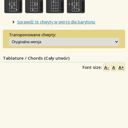
Sprawdź te chwyty w wersji dla barytonu
Transponowane chwyty:
Tablature / Chords (Cały utwór)
Font size:
A-
A
A+