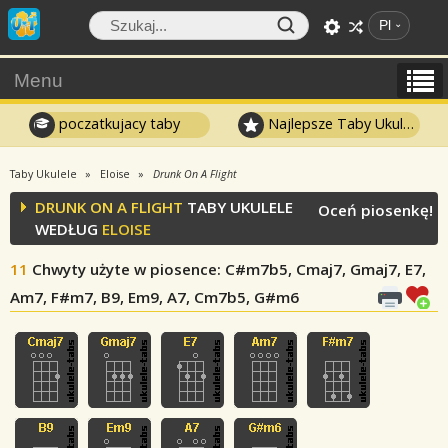
Pl
Menu
poczatkujacy taby
Najlepsze Taby Ukulele
Taby Ukulele
Eloise
Drunk On A Flight
DRUNK ON A FLIGHT
TABY UKULELE
Oceń piosenkę!
WEDŁUG
ELOISE
11
Chwyty użyte w piosence
: C#m7b5, Cmaj7, Gmaj7, E7,
Am7, F#m7, B9, Em9, A7, Cm7b5, G#m6