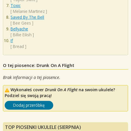
Toxic
[
Melanie Martinez
]
Saved By The Bell
[
Bee Gees
]
Bellyache
[
Billie Eilish
]
If
[
Bread
]
O tej piosence: Drunk On A Flight
Brak informacji o tej piosence.
Wykonałeś cover
Drunk On A Flight
na swoim ukulele?
Podziel się swoją pracą!
Dodaj przeróbkę
TOP PIOSENKI UKULELE (SIERPNIA)