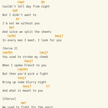
F#m7
B9
Couldn't tell day from night
Em9
But I didn't want to
A7
I'm not me without you
Am7
And since we split the sheets
Cm7b5
Gmaj7
In every man I meet, I look for you
[Verse 2]
C#m7b5
Cmaj7
You used to stroke my cheek
Gmaj7
When I spoke French to you
C#m7b5
But then you'd pick a fight
Cmaj7
Bring up some blurry night
Gmaj7
E7
And what it meant to you
[Chorus]
Am7
We used to fight for the sport