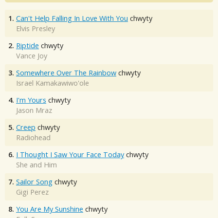
1.
Can't Help Falling In Love With You
chwyty
Elvis Presley
2.
Riptide
chwyty
Vance Joy
3.
Somewhere Over The Rainbow
chwyty
Israel Kamakawiwo'ole
4.
I'm Yours
chwyty
Jason Mraz
5.
Creep
chwyty
Radiohead
6.
I Thought I Saw Your Face Today
chwyty
She and Him
7.
Sailor Song
chwyty
Gigi Perez
8.
You Are My Sunshine
chwyty