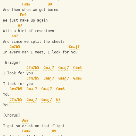
F#m7
B9
And then when we get bored
Em9
We just make up again
A7
With a hint of resentment
Am7
And since we split the sheets
Cm7b5
Gmaj7
In every man I meet, I look for you
[Bridge]
C#m7b5
Cmaj7
Gmaj7
G#m6
I look for you
C#m7b5
Cmaj7
Gmaj7
G#m6
I look for you
C#m7b5
Cmaj7
Gmaj7
G#m6
You
C#m7b5
Cmaj7
Gmaj7
E7
You
[Chorus]
Am7
I got so drunk on that flight
F#m7
B9