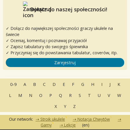
Dołącz do naszej społeczności!
✓ Dołącz do największej społeczności graczy ukulele na
świecie
✓ Oceniaj, komentuj i poznawaj przyjaciół
✓ Zapisz tabulatury do swojego śpiewnika
✓ Przyczyniaj się do powstawania tabulatur, coverów, itp.
Zarejestruj
0-9
A
B
C
D
E
F
G
H
I
J
K
L
M
N
O
P
Q
R
S
T
U
V
W
X
Y
Z
Our network:
Stroik ukulele
Notacja Chwytów
Gamy
Lekcje
(en)