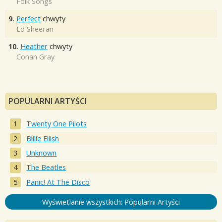
Folk Songs
9.
Perfect
chwyty
Ed Sheeran
10.
Heather
chwyty
Conan Gray
POPULARNI ARTYŚCI
Twenty One Pilots
Billie Eilish
Unknown
The Beatles
Panic! At The Disco
Wyświetlanie wszystkich: Popularni Artyści