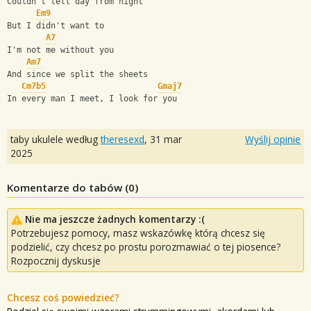
Couldn't tell day from night
Em9
But I didn't want to
A7
I'm not me without you
Am7
And since we split the sheets
Cm7b5
Gmaj7
In every man I meet, I look for you
taby ukulele według
theresexd
,
31 mar
Wyślij opinie
2025
Komentarze do tabów (
0
)
Nie ma jeszcze żadnych komentarzy :(
Potrzebujesz pomocy, masz wskazówkę którą chcesz się
podzielić, czy chcesz po prostu porozmawiać o tej piosence?
Rozpocznij dyskusje
Chcesz coś powiedzieć?