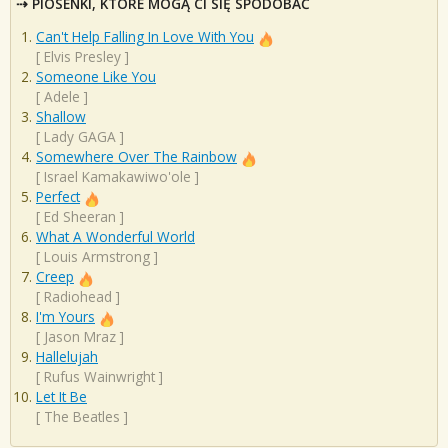
PIOSENKI, KTÓRE MOGĄ CI SIĘ SPODOBAĆ
Can't Help Falling In Love With You
[
Elvis Presley
]
Someone Like You
[
Adele
]
Shallow
[
Lady GAGA
]
Somewhere Over The Rainbow
[
Israel Kamakawiwo'ole
]
Perfect
[
Ed Sheeran
]
What A Wonderful World
[
Louis Armstrong
]
Creep
[
Radiohead
]
I'm Yours
[
Jason Mraz
]
Hallelujah
[
Rufus Wainwright
]
Let It Be
[
The Beatles
]