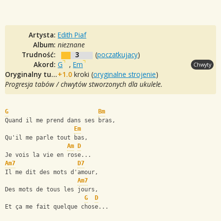
Artysta:
Edith Piaf
Album:
nieznane
Trudność:
3
(
poczatkujacy
)
Akord:
G
,
Em
Chwyty
Oryginalny tuning:
+1.0
kroki (
oryginalne strojenie
)
Progresja tabów / chwytów stworzonych dla ukulele.
G
Bm
Quand il me prend dans ses bras, 
Em
Qu'il me parle tout bas,
Am
D
Je vois la vie en rose...
Am7
D7
Il me dit des mots d'amour,
Am7
Des mots de tous les jours,
G
D
Et ça me fait quelque chose...