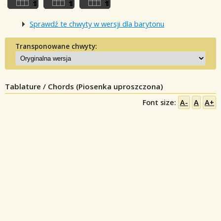
Sprawdź te chwyty w wersji dla barytonu
Transponowane chwyty:
Tablature / Chords (Piosenka uproszczona)
Font size:
A-
A
A+