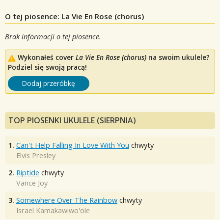
O tej piosence: La Vie En Rose (chorus)
Brak informacji o tej piosence.
Wykonałeś cover
La Vie En Rose (chorus)
na swoim ukulele?
Podziel się swoją pracą!
Dodaj przeróbkę
TOP PIOSENKI UKULELE (SIERPNIA)
1.
Can't Help Falling In Love With You
chwyty
Elvis Presley
2.
Riptide
chwyty
Vance Joy
3.
Somewhere Over The Rainbow
chwyty
Israel Kamakawiwo'ole