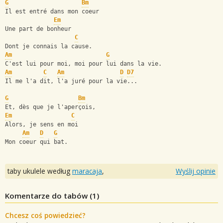
G
Bm
Il est entré dans mon coeur
Em
Une part de bonheur
C
Dont je connais la cause.
Am
G
C'est lui pour moi, moi pour lui dans la vie.
Am
C
Am
D
D7
Il me l'a dit, l'a juré pour la vie...
G
Bm
Et, dès que je l'aperçois,
Em
C
Alors, je sens en moi
Am
D
G
Mon coeur qui bat.
taby ukulele według
maracaja
,
Wyślij opinie
Komentarze do tabów (
1
)
Chcesz coś powiedzieć?