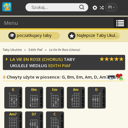
Pl
Menu
poczatkujacy taby
Najlepsze Taby Ukulele
Taby Ukulele
Edith Piaf
La Vie En Rose (chorus)
LA VIE EN ROSE (CHORUS)
TABY
UKULELE WEDŁUG
EDITH PIAF
8
Chwyty użyte w piosence
: G, Bm, Em, Am, D, Am7, D7, C