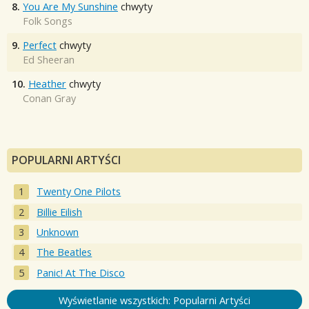
8.
You Are My Sunshine
chwyty
Folk Songs
9.
Perfect
chwyty
Ed Sheeran
10.
Heather
chwyty
Conan Gray
POPULARNI ARTYŚCI
Twenty One Pilots
Billie Eilish
Unknown
The Beatles
Panic! At The Disco
Wyświetlanie wszystkich: Popularni Artyści