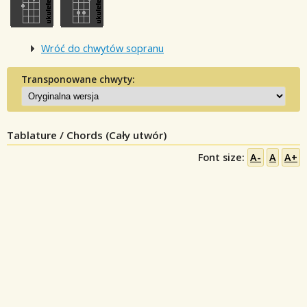
Wróć do chwytów sopranu
Transponowane chwyty:
Tablature / Chords (Cały utwór)
Font size:
A-
A
A+