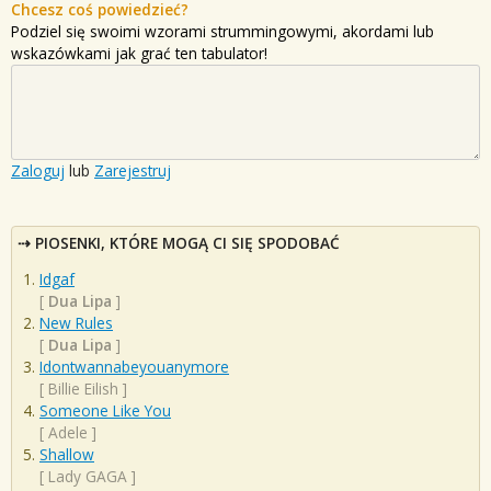
Chcesz coś powiedzieć?
Podziel się swoimi wzorami strummingowymi, akordami lub
wskazówkami jak grać ten tabulator!
Zaloguj
lub
Zarejestruj
PIOSENKI, KTÓRE MOGĄ CI SIĘ SPODOBAĆ
Idgaf
[
Dua Lipa
]
New Rules
[
Dua Lipa
]
Idontwannabeyouanymore
[
Billie Eilish
]
Someone Like You
[
Adele
]
Shallow
[
Lady GAGA
]