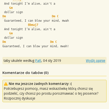
 And tonight I’m alive, ain't a 
Gm
 dollar sign
Dm
Dm
C
 Guaranteed, I can blow your mind, mwah
Bbmaj7
 And tonight I’m alive, ain't a 
Gm
 dollar sign
Dm
Dm
C
Guaranteed, I can blow your mind, mwah!
taby ukulele według
Pafi
,
04 sty 2019
Wyślij opinie
Komentarze do tabów (
0
)
Nie ma jeszcze żadnych komentarzy :(
Potrzebujesz pomocy, masz wskazówkę którą chcesz się
podzielić, czy chcesz po prostu porozmawiać o tej piosence?
Rozpocznij dyskusje