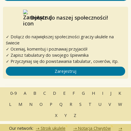
Dołącz do naszej społeczności!
✓ Dołącz do największej społeczności graczy ukulele na
świecie
✓ Oceniaj, komentuj i poznawaj przyjaciół
✓ Zapisz tabulatury do swojego śpiewnika
✓ Przyczyniaj się do powstawania tabulatur, coverów, itp.
Zarejestruj
0-9
A
B
C
D
E
F
G
H
I
J
K
L
M
N
O
P
Q
R
S
T
U
V
W
X
Y
Z
Our network:
Stroik ukulele
Notacja Chwytów