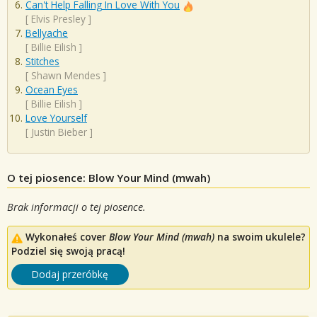
Can't Help Falling In Love With You
[
Elvis Presley
]
Bellyache
[
Billie Eilish
]
Stitches
[
Shawn Mendes
]
Ocean Eyes
[
Billie Eilish
]
Love Yourself
[
Justin Bieber
]
O tej piosence: Blow Your Mind (mwah)
Brak informacji o tej piosence.
Wykonałeś cover
Blow Your Mind (mwah)
na swoim ukulele?
Podziel się swoją pracą!
Dodaj przeróbkę