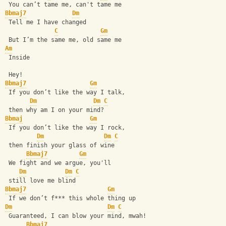
 You can’t tame me, can't tame me
Bbmaj7
Dm
 Tell me I have changed
C
Gm
 But I’m the same me, old same me
Am
 Inside
 Hey!
Bbmaj7
Gm
 If you don’t like the way I talk,
Dm
Dm
C
 then why am I on your mind?
Bbmaj
Gm
 If you don’t like the way I rock, 
Dm
Dm
C
 then finish your glass of wine
Bbmaj7
Gm
 We fight and we argue, you'll 
Dm
Dm
C
 still love me blind
Bbmaj7
Gm
 If we don’t f*** this whole thing up
Dm
Dm
C
 Guaranteed, I can blow your mind, mwah!
Bbmaj7