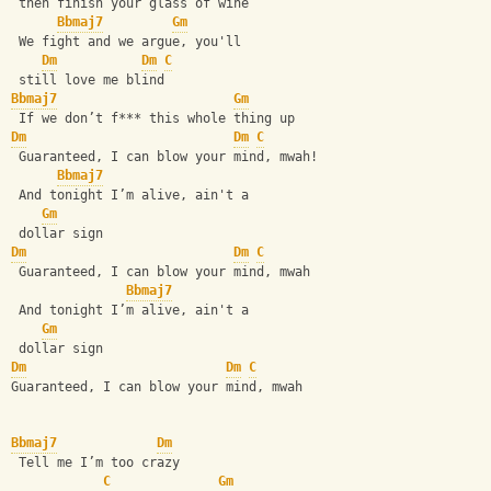
 then finish your glass of wine
Bbmaj7
Gm
 We fight and we argue, you'll 
Dm
Dm
C
 still love me blind
Bbmaj7
Gm
 If we don’t f*** this whole thing up
Dm
Dm
C
 Guaranteed, I can blow your mind, mwah!
Bbmaj7
 And tonight I’m alive, ain't a 
Gm
 dollar sign
Dm
Dm
C
 Guaranteed, I can blow your mind, mwah
Bbmaj7
 And tonight I’m alive, ain't a 
Gm
 dollar sign
Dm
Dm
C
Guaranteed, I can blow your mind, mwah
Bbmaj7
Dm
 Tell me I’m too crazy
C
Gm