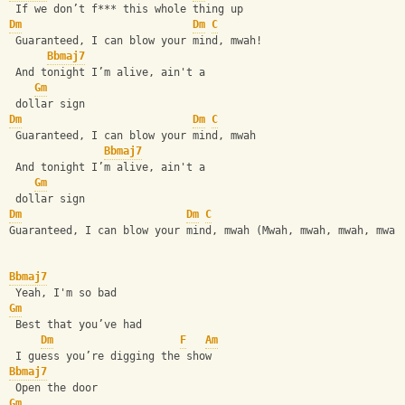
 If we don’t f*** this whole thing up
Dm
Dm
C
 Guaranteed, I can blow your mind, mwah!
Bbmaj7
 And tonight I’m alive, ain't a 
Gm
 dollar sign
Dm
Dm
C
 Guaranteed, I can blow your mind, mwah
Bbmaj7
 And tonight I’m alive, ain't a 
Gm
 dollar sign
Dm
Dm
C
Guaranteed, I can blow your mind, mwah (Mwah, mwah, mwah, mwah
Bbmaj7
 Yeah, I'm so bad
Gm
 Best that you’ve had
Dm
F
Am
 I guess you’re digging the show
Bbmaj7
 Open the door
Gm