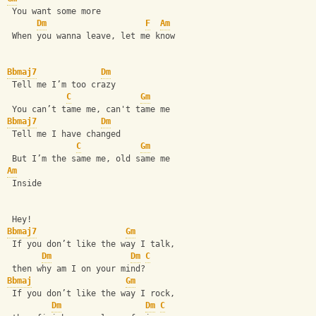
 You want some more
Dm
F
Am
 When you wanna leave, let me know
Bbmaj7
Dm
 Tell me I’m too crazy
C
Gm
 You can’t tame me, can't tame me
Bbmaj7
Dm
 Tell me I have changed
C
Gm
 But I’m the same me, old same me
Am
 Inside
 Hey!
Bbmaj7
Gm
 If you don’t like the way I talk,
Dm
Dm
C
 then why am I on your mind?
Bbmaj
Gm
 If you don’t like the way I rock, 
Dm
Dm
C