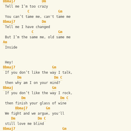
Bbmaj7
Dm
 Tell me I’m too crazy
C
Gm
 You can’t tame me, can't tame me
Bbmaj7
Dm
 Tell me I have changed
C
Gm
 But I’m the same me, old same me
Am
 Inside
 Hey!
Bbmaj7
Gm
 If you don’t like the way I talk,
Dm
Dm
C
 then why am I on your mind?
Bbmaj
Gm
 If you don’t like the way I rock, 
Dm
Dm
C
 then finish your glass of wine
Bbmaj7
Gm
 We fight and we argue, you'll 
Dm
Dm
C
 still love me blind
Bbmaj7
Gm