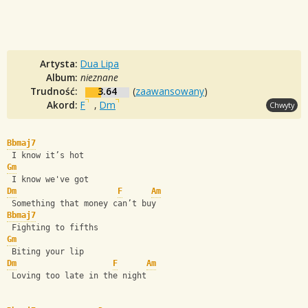
Artysta:
Dua Lipa
Album:
nieznane
Trudność:
3.64
(
zaawansowany
)
Akord:
F
,
Dm
Chwyty
Bbmaj7
 I know it’s hot
Gm
 I know we've got
Dm
F
Am
 Something that money can’t buy
Bbmaj7
 Fighting to fifths
Gm
 Biting your lip
Dm
F
Am
 Loving too late in the night