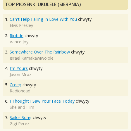
TOP PIOSENKI UKULELE (SIERPNIA)
1.
Can't Help Falling In Love With You
chwyty
Elvis Presley
2.
Riptide
chwyty
Vance Joy
3.
Somewhere Over The Rainbow
chwyty
Israel Kamakawiwo'ole
4.
I'm Yours
chwyty
Jason Mraz
5.
Creep
chwyty
Radiohead
6.
I Thought I Saw Your Face Today
chwyty
She and Him
7.
Sailor Song
chwyty
Gigi Perez