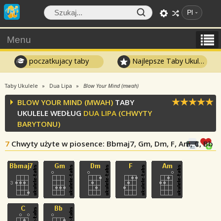
Pl
Menu
poczatkujacy taby
Najlepsze Taby Ukulele
Taby Ukulele
Dua Lipa
Blow Your Mind (mwah)
BLOW YOUR MIND (MWAH)
TABY
UKULELE WEDŁUG
DUA LIPA
(CHWYTY
BARYTONU)
7
Chwyty użyte w piosence
: Bbmaj7, Gm, Dm, F, Am, C, Bb