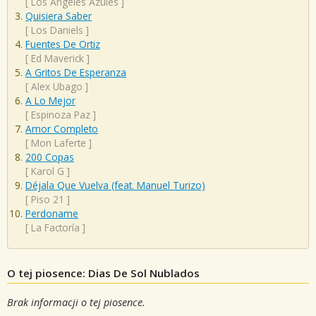
[
Los Ángeles Azules
]
Quisiera Saber
[
Los Daniels
]
Fuentes De Ortiz
[
Ed Maverick
]
A Gritos De Esperanza
[
Alex Ubago
]
A Lo Mejor
[
Espinoza Paz
]
Amor Completo
[
Mon Laferte
]
200 Copas
[
Karol G
]
Déjala Que Vuelva (feat. Manuel Turizo)
[
Piso 21
]
Perdoname
[
La Factoría
]
O tej piosence: Dias De Sol Nublados
Brak informacji o tej piosence.