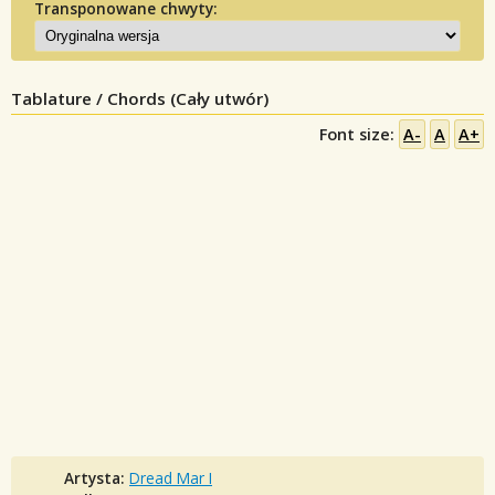
Transponowane chwyty:
Tablature / Chords (Cały utwór)
Font size:
A-
A
A+
Artysta:
Dread Mar I