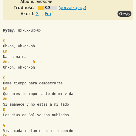
Album:
nieznane
Trudność:
3.3
(
poczatkujacy
)
Akord:
G
,
Em
Chwyty
Rytmy:
 ux-ux-ux-ux
G
Oh-oh, oh-oh-oh
Em
Na-na-na-na
Am
.           
D
Oh-oh, oh-oh-oh
G
Dame tiempo para demostrarte
Em
Que eres lo importante de mi vida
Am
Si amanece y no estás a mi lado
D
Los días de Sol ya son nublados
G
Vivo cada instante en mi recuerdo