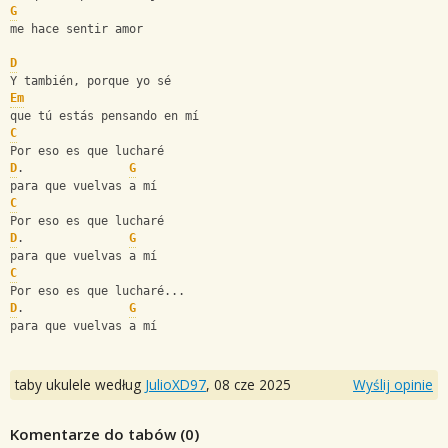
G
me hace sentir amor
D
Y también, porque yo sé 
Em
que tú estás pensando en mí
C
Por eso es que lucharé 
D
.               
G
para que vuelvas a mí
C
Por eso es que lucharé 
D
.               
G
para que vuelvas a mí
C
Por eso es que lucharé...
D
.               
G
para que vuelvas a mí
taby ukulele według
JulioXD97
,
08 cze 2025
Wyślij opinie
Komentarze do tabów (
0
)