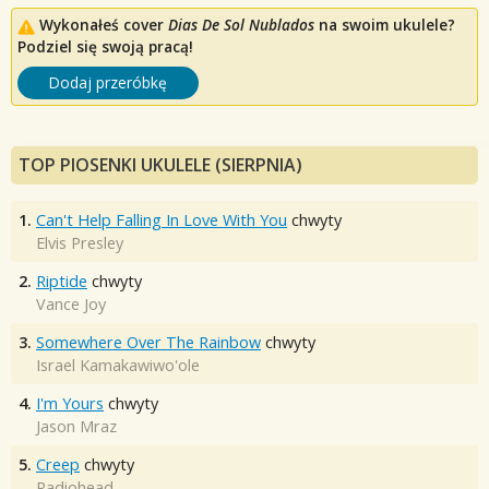
Wykonałeś cover
Dias De Sol Nublados
na swoim ukulele?
Podziel się swoją pracą!
Dodaj przeróbkę
TOP PIOSENKI UKULELE (SIERPNIA)
1.
Can't Help Falling In Love With You
chwyty
Elvis Presley
2.
Riptide
chwyty
Vance Joy
3.
Somewhere Over The Rainbow
chwyty
Israel Kamakawiwo'ole
4.
I'm Yours
chwyty
Jason Mraz
5.
Creep
chwyty
Radiohead