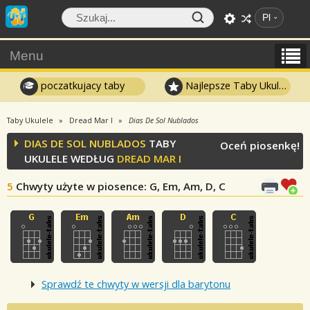
Pl
Menu
poczatkujacy taby
Najlepsze Taby Ukulele
Taby Ukulele
Dread Mar I
Dias De Sol Nublados
DIAS DE SOL NUBLADOS
TABY
Oceń piosenkę!
UKULELE WEDŁUG
DREAD MAR I
5
Chwyty użyte w piosence
: G, Em, Am, D, C
Sprawdź te chwyty w wersji dla barytonu