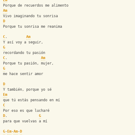
Em
Porque de recuerdos me alimento
Am
Vivo imaginando tu sonrisa
D
Porque tu sonrisa me reanima
C
.         
Am
Y así voy a seguir, 
G
recordando tu pasión
C
.                
Am
Porque tu pasión, mujer, 
G
me hace sentir amor
D
Y también, porque yo sé 
Em
que tú estás pensando en mí
C
Por eso es que lucharé 
D
.               
G
para que vuelvas a mí
G
-
Em
-
Am
-
D