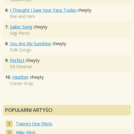
6.
I Thought I Saw Your Face Today
chwyty
She and Him
7.
Sailor Song
chwyty
Gigi Perez
8.
You Are My Sunshine
chwyty
Folk Songs
9.
Perfect
chwyty
Ed Sheeran
10.
Heather
chwyty
Conan Gray
POPULARNI ARTYŚCI
Twenty One Pilots
Billie Eilish