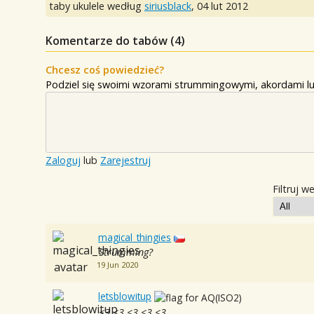
taby ukulele według
siriusblack
,
04 lut 2012
Komentarze do tabów (
4
)
Chcesz coś powiedzieć?
Podziel się swoimi wzorami strummingowymi, akordami lu
Zaloguj
lub
Zarejestruj
Filtruj w
magical_thingies
Strumming?
19 Jun 2020
letsblowitup
<3 <3 <3 <3 <3