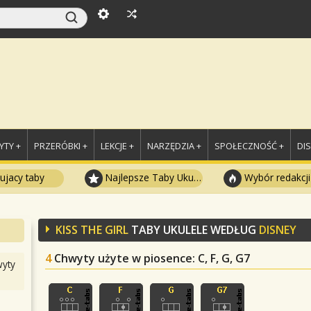
TY +
PRZERÓBKI +
LEKCJE +
NARZĘDZIA +
SPOŁECZNOŚĆ +
DI
ujacy taby
Najlepsze Taby Ukulele
Wybór redakcji
KISS THE GIRL
TABY UKULELE WEDŁUG
DISNEY
4
Chwyty użyte w piosence
: C, F, G, G7
yty