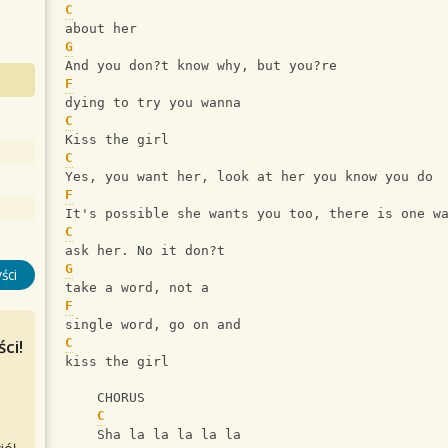
C
about her
G
And you don?t know why, but you?re
F
dying to try you wanna
C
Kiss the girl 
C
Yes, you want her, look at her you know you do
F
It's possible she wants you too, there is one w
C
ask her. No it don?t 
G
ści
take a word, not a
F
single word, go on and
ci!
C
kiss the girl
    CHORUS
C
    Sha la la la la la