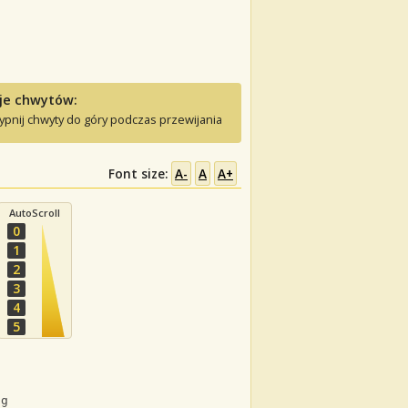
je chwytów:
ypnij chwyty do góry podczas przewijania
Font size:
A-
A
A+
AutoScroll
0
1
2
3
4
5
.
ng