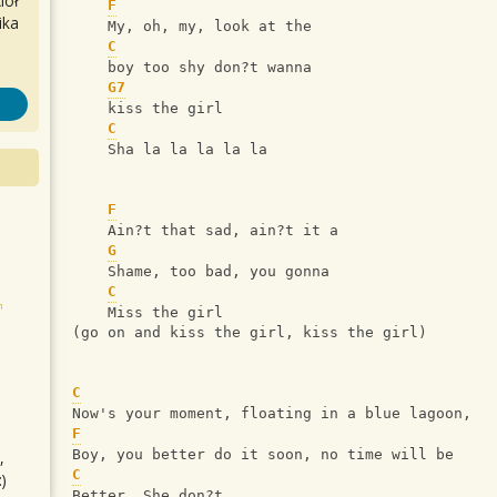
iół
F
ika
    My, oh, my, look at the
C
    boy too shy don?t wanna
G7
    kiss the girl
C
    Sha la la la la la
F
    Ain?t that sad, ain?t it a 
G
    Shame, too bad, you gonna 
C
    Miss the girl
(go on and kiss the girl, kiss the girl)
C
Now's your moment, floating in a blue lagoon,
F
Boy, you better do it soon, no time will be
,
C
)
Better. She don?t  