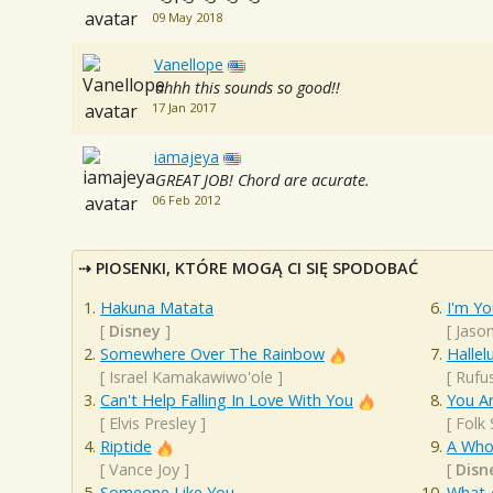
09 May 2018
Vanellope
ahhh this sounds so good!!
17 Jan 2017
iamajeya
GREAT JOB! Chord are acurate.
06 Feb 2012
PIOSENKI, KTÓRE MOGĄ CI SIĘ SPODOBAĆ
Hakuna Matata
I'm Yo
[
Disney
]
[
Jaso
Somewhere Over The Rainbow
Hallel
[
Israel Kamakawiwo'ole
]
[
Rufu
Can't Help Falling In Love With You
You A
[
Elvis Presley
]
[
Folk
Riptide
A Who
[
Vance Joy
]
[
Disn
Someone Like You
What 