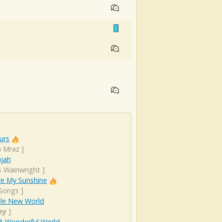
urs
n Mraz
]
ujah
s Wainwright
]
re My Sunshine
 Songs
]
le New World
ey
]
A Wonderful World