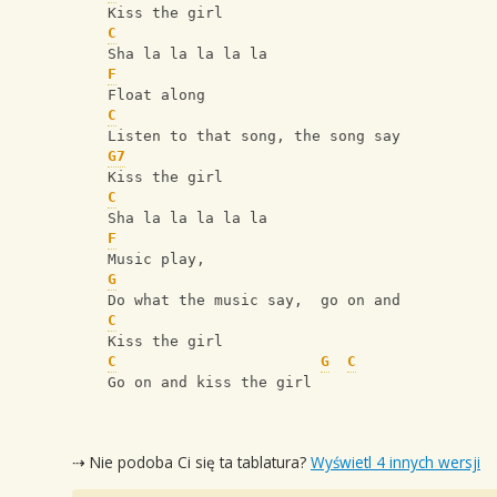
    Kiss the girl
C
    Sha la la la la la
F
    Float along
C
    Listen to that song, the song say
G7
    Kiss the girl
C
    Sha la la la la la
F
    Music play, 
G
    Do what the music say,  go on and 
C
    Kiss the girl 
C
G
C
    Go on and kiss the girl
⇢ Nie podoba Ci się ta tablatura?
Wyświetl 4 innych wersji