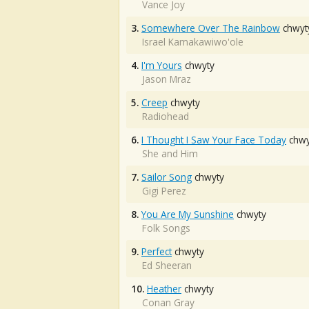
Vance Joy
3.
Somewhere Over The Rainbow
chwyt
Israel Kamakawiwo'ole
4.
I'm Yours
chwyty
Jason Mraz
5.
Creep
chwyty
Radiohead
6.
I Thought I Saw Your Face Today
chwy
She and Him
7.
Sailor Song
chwyty
Gigi Perez
8.
You Are My Sunshine
chwyty
Folk Songs
9.
Perfect
chwyty
Ed Sheeran
10.
Heather
chwyty
Conan Gray