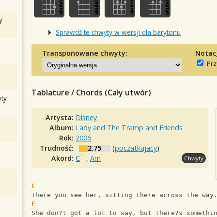
y
Sprawdź te chwyty w wersji dla barytonu
Transponowane chwyty:
Notac
Prz
Tablature / Chords (Cały utwór)
ty
Artysta:
Disney
Album:
Lady and The Tramp and Friends
Rok:
2006
Trudność:
2.75
(
poczatkujacy
)
Akord:
C
,
Am
Chwyty
C
There you see her, sitting there across the way
F
She don?t got a lot to say, but there?s somethi