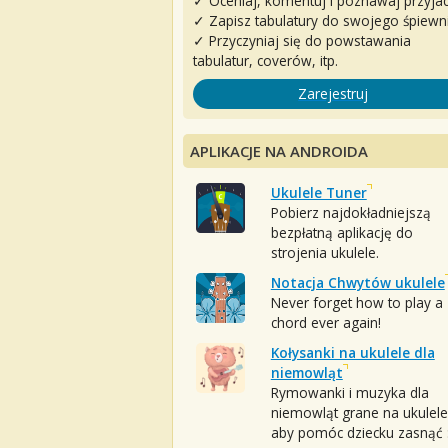
✓ Oceniaj, komentuj i poznawaj przyjac
✓ Zapisz tabulatury do swojego śpiewn
✓ Przyczyniaj się do powstawania
tabulatur, coverów, itp.
Zarejestruj
APLIKACJE NA ANDROIDA
Ukulele Tuner
Pobierz najdokładniejszą
bezpłatną aplikację do
strojenia ukulele.
Notacja Chwytów ukulele
Never forget how to play a
chord ever again!
Kołysanki na ukulele dla
niemowląt
Rymowanki i muzyka dla
niemowląt grane na ukulele
aby pomóc dziecku zasnąć :