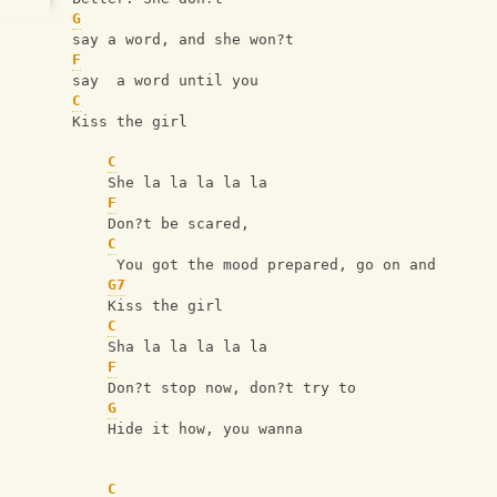
G
say a word, and she won?t
F
say  a word until you
C
Kiss the girl
C
    She la la la la la
F
    Don?t be scared, 
C
     You got the mood prepared, go on and
G7
    Kiss the girl
C
    Sha la la la la la
F
    Don?t stop now, don?t try to
G
    Hide it how, you wanna
C