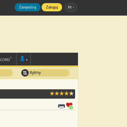
Zarejestruj
Zaloguj
Pl
SCORD
+
Rytmy