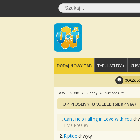
DODAJ NOWY TAB
TABULATURY +
CHWY
poczatk
Taby Ukulele
Disney
Kiss The Girl
TOP PIOSENKI UKULELE (SIERPNIA)
1.
Can't Help Falling In Love With You
chw
Elvis Presley
2.
Riptide
chwyty