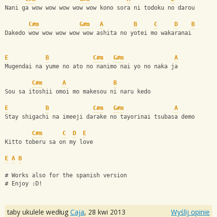
Nani ga wow wow wow wow wow kono sora ni todoku no darou 
C#m
G#m
A
B
C
D
B
Dakedo wow wow wow wow wow ashita no yotei mo wakaranai
E
B
C#m
G#m
A
Mugendai na yume no ato no nanimo nai yo no naka ja
C#m
A
B
Sou sa itoshii omoi mo makesou ni naru kedo 
E
B
C#m
G#m
A
Stay shigachi na imeeji darake no tayorinai tsubasa demo 
C#m
C
D
E
Kitto toberu sa on my love
E
A
B
# Works also for the spanish version
# Enjoy :D!
taby ukulele według
Caja
,
28 kwi 2013
Wyślij opinie