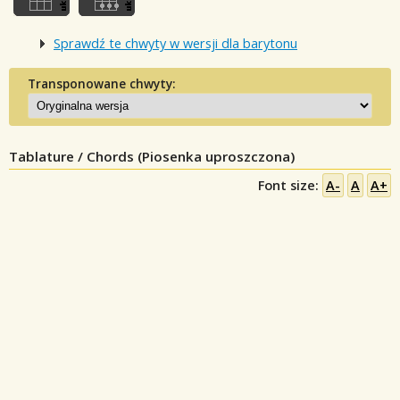
Sprawdź te chwyty w wersji dla barytonu
Transponowane chwyty:
Tablature / Chords (Piosenka uproszczona)
Font size:
A-
A
A+