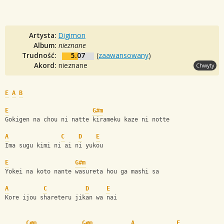
Artysta:
Digimon
Album:
nieznane
Trudność:
5.07
(
zaawansowany
)
Akord:
nieznane
Chwyty
E
A
B
E
G#m
Gokigen na chou ni natte kirameku kaze ni notte 
A
C
D
E
Ima sugu kimi ni ai ni yukou 
E
G#m
Yokei na koto nante wasureta hou ga mashi sa 
A
C
D
E
Kore ijou shareteru jikan wa nai
C#m
G#m
A
E