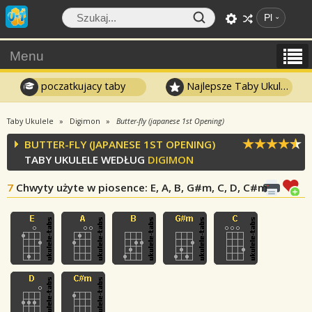
Pl
Menu
poczatkujacy taby
Najlepsze Taby Ukulele
Taby Ukulele
Digimon
Butter-fly (japanese 1st Opening)
BUTTER-FLY (JAPANESE 1ST OPENING)
TABY UKULELE WEDŁUG
DIGIMON
7
Chwyty użyte w piosence
: E, A, B, G#m, C, D, C#m