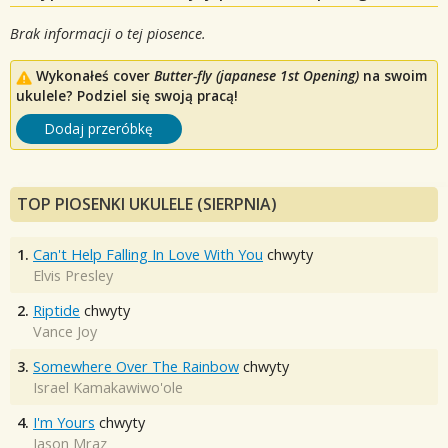
Brak informacji o tej piosence.
Wykonałeś cover
Butter-fly (japanese 1st Opening)
na swoim
ukulele? Podziel się swoją pracą!
Dodaj przeróbkę
TOP PIOSENKI UKULELE (SIERPNIA)
1.
Can't Help Falling In Love With You
chwyty
Elvis Presley
2.
Riptide
chwyty
Vance Joy
3.
Somewhere Over The Rainbow
chwyty
Israel Kamakawiwo'ole
4.
I'm Yours
chwyty
Jason Mraz