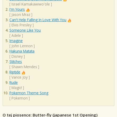
[
Israel Kamakawiwo'ole
]
I'm Yours
[
Jason Mraz
]
Can't Help Falling In Love With You
[
Elvis Presley
]
Someone Like You
[
Adele
]
Imagine
[
John Lennon
]
Hakuna Matata
[
Disney
]
Stitches
[
Shawn Mendes
]
Riptide
[
Vance Joy
]
Rude
[
Magic!
]
Pokemon Theme Song
[
Pokemon
]
O tej piosence: Butter-fly (japanese 1st Opening)