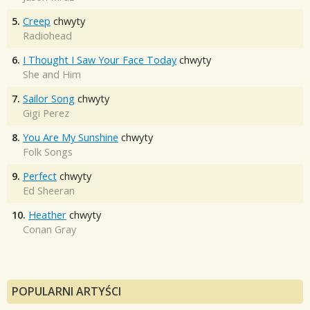
5.
Creep
chwyty
Radiohead
6.
I Thought I Saw Your Face Today
chwyty
She and Him
7.
Sailor Song
chwyty
Gigi Perez
8.
You Are My Sunshine
chwyty
Folk Songs
9.
Perfect
chwyty
Ed Sheeran
10.
Heather
chwyty
Conan Gray
POPULARNI ARTYŚCI