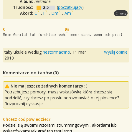
Album:
nieznane
Trudność:
2.5
(
poczatkujacy
)
Akord:
C
,
F
,
Dm
,
Am
Chwyty
C
Dm
Mein Genital tut furchtbar weh, immer dann, wenn ich piss?
taby ukulele według
nestormachno
,
11 mar
Wyślij opinie
2010
Komentarze do tabów (
0
)
Nie ma jeszcze żadnych komentarzy :(
Potrzebujesz pomocy, masz wskazówkę którą chcesz się
podzielić, czy chcesz po prostu porozmawiać o tej piosence?
Rozpocznij dyskusje
Chcesz coś powiedzieć?
Podziel się swoimi wzorami strummingowymi, akordami lub
wskazówkami jak grać ten tabulator!