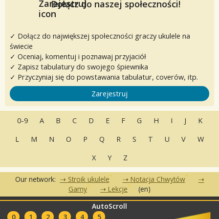
Dołącz do naszej społeczności!
✓ Dołącz do największej społeczności graczy ukulele na
świecie
✓ Oceniaj, komentuj i poznawaj przyjaciół
✓ Zapisz tabulatury do swojego śpiewnika
✓ Przyczyniaj się do powstawania tabulatur, coverów, itp.
Zarejestruj
0-9
A
B
C
D
E
F
G
H
I
J
K
L
M
N
O
P
Q
R
S
T
U
V
W
X
Y
Z
Our network:
Stroik ukulele
Notacja Chwytów
Gamy
Lekcje
(en)
AutoScroll
•
•
•
Często zadawane pytania
Kontakt
Warunki korzystania
•
•
0
1
2
3
4
5
Polityka Prywatności
Partnerzy
Kluby