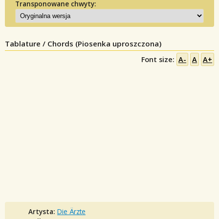
Transponowane chwyty:
Tablature / Chords (Piosenka uproszczona)
Font size:
A-
A
A+
Artysta:
Die Ärzte