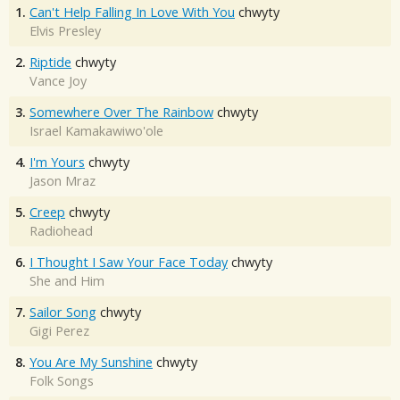
1.
Can't Help Falling In Love With You
chwyty
Elvis Presley
2.
Riptide
chwyty
Vance Joy
3.
Somewhere Over The Rainbow
chwyty
Israel Kamakawiwo'ole
4.
I'm Yours
chwyty
Jason Mraz
5.
Creep
chwyty
Radiohead
6.
I Thought I Saw Your Face Today
chwyty
She and Him
7.
Sailor Song
chwyty
Gigi Perez
8.
You Are My Sunshine
chwyty
Folk Songs