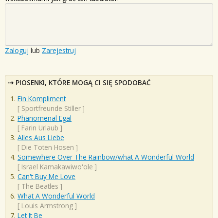
Zaloguj
lub
Zarejestruj
PIOSENKI, KTÓRE MOGĄ CI SIĘ SPODOBAĆ
Ein Kompliment
[
Sportfreunde Stiller
]
Phänomenal Egal
[
Farin Urlaub
]
Alles Aus Liebe
[
Die Toten Hosen
]
Somewhere Over The Rainbow/what A Wonderful World
[
Israel Kamakawiwo'ole
]
Can't Buy Me Love
[
The Beatles
]
What A Wonderful World
[
Louis Armstrong
]
Let It Be