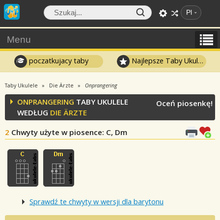
Pl
Menu
poczatkujacy taby
Najlepsze Taby Ukulele
Taby Ukulele
Die Ärzte
Onprangering
ONPRANGERING
TABY UKULELE
Oceń piosenkę!
WEDŁUG
DIE ÄRZTE
2
Chwyty użyte w piosence
: C, Dm
Sprawdź te chwyty w wersji dla barytonu