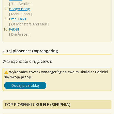
[
The Beatles
]
Bongo Bong
[
Manu Chao
]
Little Talks
[
Of Monsters And Men
]
Rebell
[
Die Ärzte
]
O tej piosence: Onprangering
Brak informacji o tej piosence.
Wykonałeś cover
Onprangering
na swoim ukulele? Podziel
się swoją pracą!
Dodaj przeróbkę
TOP PIOSENKI UKULELE (SIERPNIA)