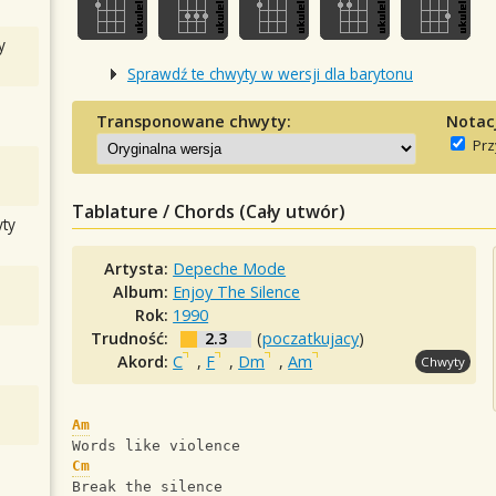
y
Sprawdź te chwyty w wersji dla barytonu
Transponowane chwyty:
Notac
Prz
Tablature / Chords (Cały utwór)
ty
Artysta:
Depeche Mode
Album:
Enjoy The Silence
Rok:
1990
Trudność:
2.3
(
poczatkujacy
)
Akord:
C
,
F
,
Dm
,
Am
Chwyty
Am
Words like violence
Cm
Break the silence