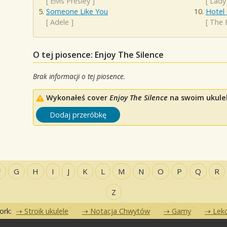
[
Elvis Presley
]
[
Lady
Someone Like You
Hotel 
[
Adele
]
[
The 
O tej piosence: Enjoy The Silence
Brak informacji o tej piosence.
Wykonałeś cover
Enjoy The Silence
na swoim ukulele
Dodaj przeróbkę
F
G
H
I
J
K
L
M
N
O
P
Q
R
Z
ork:
Stroik ukulele
Notacja Chwytów
Gamy
Lekc