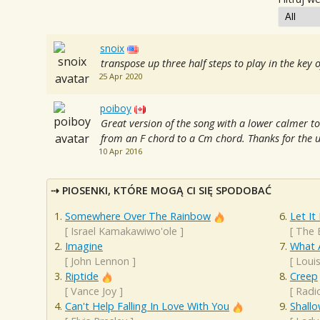
snoix
transpose up three half steps to play in the key o
25 Apr 2020
poiboy
Great version of the song with a lower calmer t
from an F chord to a Cm chord. Thanks for the 
10 Apr 2016
PIOSENKI, KTÓRE MOGĄ CI SIĘ SPODOBAĆ
Somewhere Over The Rainbow
Let It
[
Israel Kamakawiwo'ole
]
[
The 
Imagine
What 
[
John Lennon
]
[
Loui
Riptide
Creep
[
Vance Joy
]
[
Radi
Can't Help Falling In Love With You
Shall