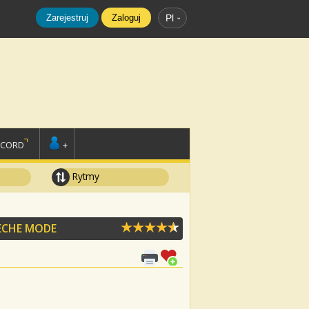
Zarejestruj
Zaloguj
Pl
SCORD
+
Rytmy
ECHE MODE