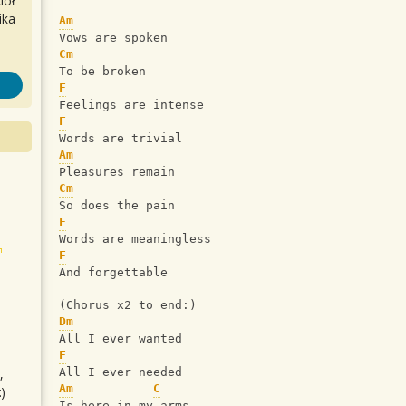
iół
ika
Am
Vows are spoken
Cm
To be broken
F
Feelings are intense
F
Words are trivial
Am
Pleasures remain
Cm
So does the pain
F
Words are meaningless
F
And forgettable
(Chorus x2 to end:)
Dm
All I ever wanted
F
,
All I ever needed
Am
C
)
Is here in my arms