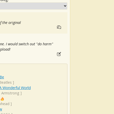
f the original
one. I would switch out "do harm"
upload!
 Be
Beatles
]
A Wonderful World
s Armstrong
]
ohead
]
ow