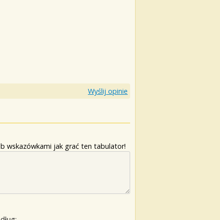
Wyślij opinie
b wskazówkami jak grać ten tabulator!
edług: