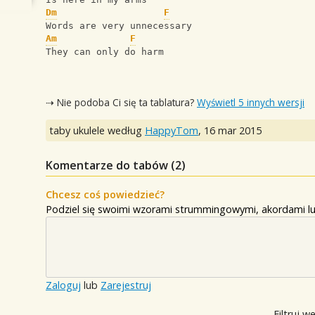
Dm
F
Words are very unnecessary
Am
F
They can only do harm
⇢ Nie podoba Ci się ta tablatura?
Wyświetl 5 innych wersji
taby ukulele według
HappyTom
,
16 mar 2015
Komentarze do tabów (
2
)
Chcesz coś powiedzieć?
Podziel się swoimi wzorami strummingowymi, akordami lu
Zaloguj
lub
Zarejestruj
Filtruj w