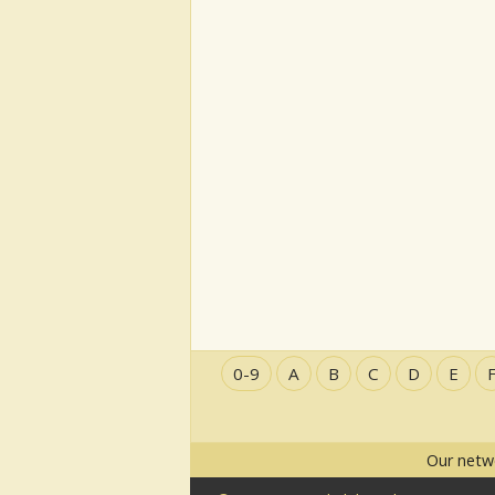
0-9
A
B
C
D
E
Our netw