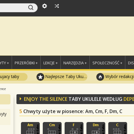
TY +
PRZERÓBKI +
LEKCJE +
NARZĘDZIA +
SPOŁECZNOŚĆ +
DI
ujacy taby
Najlepsze Taby Ukulele
Wybór redakcji
ence
ENJOY THE SILENCE
TABY UKULELE WEDŁUG
DEP
5
Chwyty użyte w piosence
: Am, Cm, F, Dm, C
yty