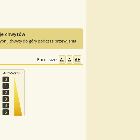
je chwytów:
ypnij chwyty do góry podczas przewijania
Font size:
A-
A
A+
AutoScroll
0
1
2
3
4
5