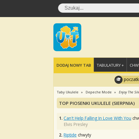
DODAJ NOWY TAB
TABULATURY +
CHWY
poczatk
Taby Ukulele
Depeche Mode
Enjoy The Sil
TOP PIOSENKI UKULELE (SIERPNIA)
1.
Can't Help Falling In Love With You
chw
Elvis Presley
2.
Riptide
chwyty