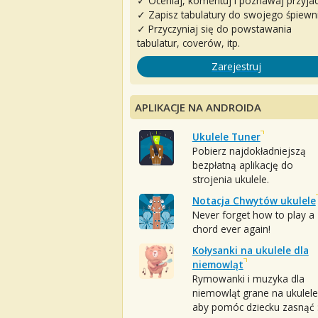
✓ Oceniaj, komentuj i poznawaj przyjac
✓ Zapisz tabulatury do swojego śpiewn
✓ Przyczyniaj się do powstawania
tabulatur, coverów, itp.
Zarejestruj
APLIKACJE NA ANDROIDA
Ukulele Tuner
Pobierz najdokładniejszą
bezpłatną aplikację do
strojenia ukulele.
Notacja Chwytów ukulele
Never forget how to play a
chord ever again!
Kołysanki na ukulele dla
niemowląt
Rymowanki i muzyka dla
niemowląt grane na ukulele
aby pomóc dziecku zasnąć :