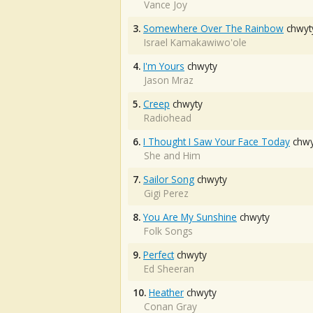
Vance Joy
3.
Somewhere Over The Rainbow
chwyt
Israel Kamakawiwo'ole
4.
I'm Yours
chwyty
Jason Mraz
5.
Creep
chwyty
Radiohead
6.
I Thought I Saw Your Face Today
chwy
She and Him
7.
Sailor Song
chwyty
Gigi Perez
8.
You Are My Sunshine
chwyty
Folk Songs
9.
Perfect
chwyty
Ed Sheeran
10.
Heather
chwyty
Conan Gray