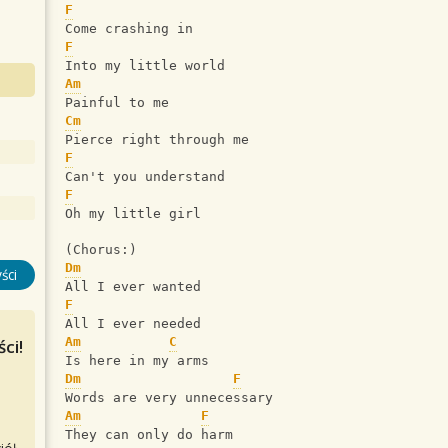
F
Come crashing in
F
Into my little world
Am
Painful to me
Cm
Pierce right through me
F
Can't you understand
F
Oh my little girl
(Chorus:)
Dm
ści
All I ever wanted
F
All I ever needed
Am
C
ci!
Is here in my arms
Dm
F
Words are very unnecessary
Am
F
They can only do harm