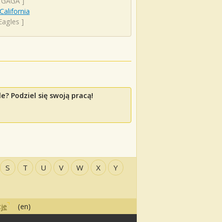
 GAGA
]
California
Eagles
]
? Podziel się swoją pracą!
S
T
U
V
W
X
Y
je
(en)