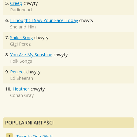
5.
Creep
chwyty
Radiohead
6.
I Thought I Saw Your Face Today
chwyty
She and Him
7.
Sailor Song
chwyty
Gigi Perez
8.
You Are My Sunshine
chwyty
Folk Songs
9.
Perfect
chwyty
Ed Sheeran
10.
Heather
chwyty
Conan Gray
POPULARNI ARTYŚCI
Twenty One Pilots