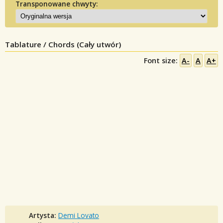
Transponowane chwyty:
Tablature / Chords (Cały utwór)
Font size:
A-
A
A+
Artysta:
Demi Lovato