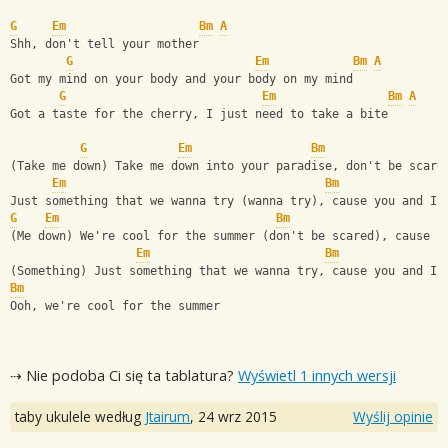
G
Em
Bm
A
Shh, don't tell your mother
G
Em
Bm
A
Got my mind on your body and your body on my mind
G
Em
Bm
A
Got a taste for the cherry, I just need to take a bite
G
Em
Bm
(Take me down) Take me down into your paradise, don't be scare
Em
Bm
               
Just something that we wanna try (wanna try), cause you and I 
G
Em
Bm
(Me down) We're cool for the summer (don't be scared), cause I
Em
Bm
(Something) Just something that we wanna try, cause you and I 
Bm
Ooh, we're cool for the summer
⇢ Nie podoba Ci się ta tablatura?
Wyświetl 1 innych wersji
taby ukulele według
Jtairum
,
24 wrz 2015
Wyślij opinie