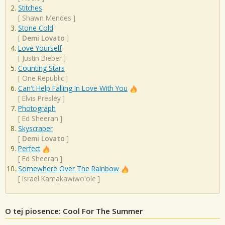
Stitches
[
Shawn Mendes
]
Stone Cold
[
Demi Lovato
]
Love Yourself
[
Justin Bieber
]
Counting Stars
[
One Republic
]
Can't Help Falling In Love With You
[
Elvis Presley
]
Photograph
[
Ed Sheeran
]
Skyscraper
[
Demi Lovato
]
Perfect
[
Ed Sheeran
]
Somewhere Over The Rainbow
[
Israel Kamakawiwo'ole
]
O tej piosence: Cool For The Summer