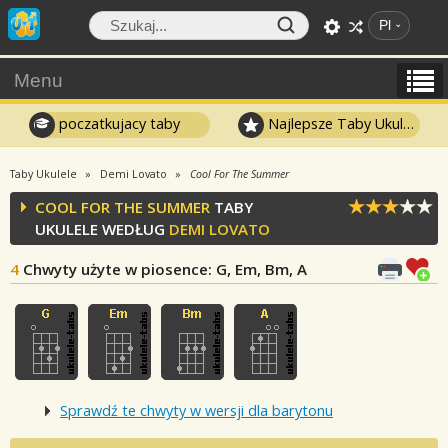
Pl
Menu
poczatkujacy taby
Najlepsze Taby Ukulele
Taby Ukulele
Demi Lovato
Cool For The Summer
COOL FOR THE SUMMER
TABY
UKULELE WEDŁUG
DEMI LOVATO
4
Chwyty użyte w piosence
: G, Em, Bm, A
Sprawdź te chwyty w wersji dla barytonu