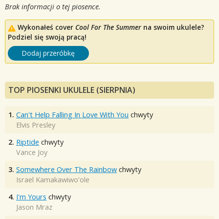
Brak informacji o tej piosence.
Wykonałeś cover
Cool For The Summer
na swoim ukulele?
Podziel się swoją pracą!
Dodaj przeróbkę
TOP PIOSENKI UKULELE (SIERPNIA)
1.
Can't Help Falling In Love With You
chwyty
Elvis Presley
2.
Riptide
chwyty
Vance Joy
3.
Somewhere Over The Rainbow
chwyty
Israel Kamakawiwo'ole
4.
I'm Yours
chwyty
Jason Mraz