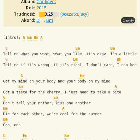
Album:
Confident
Rok:
2015
Trudność:
3.25
(
poczatkujacy
)
Akord:
D
,
Bm
Chwyty
[Intro]: 
G
Em
Bm
A
G
Em
Bm
Tell me what you want, what you like, it's okay, I'm a little 
G
Em
Bm
Tell me if it's wrong, if it's right, I don't care, I can keep
G
Em
Got my mind on your body and your body on my mind
Bm
A
Got a taste for the cherry, I just need to take a bite
G
Em
Don't tell your mother, kiss one another
Bm
A
Die for each other, we're cool for the summer
Bm
Ooh, ooh
G
Em
Bm