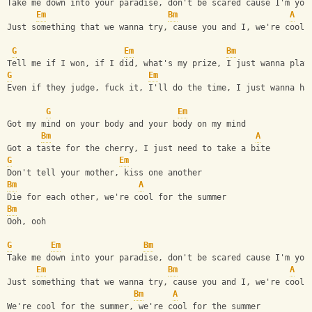
Take me down into your paradise, don't be scared cause I'm you
Em
Bm
A
Just something that we wanna try, cause you and I, we're cool 
G
Em
Bm
Tell me if I won, if I did, what's my prize, I just wanna play
G
Em
Even if they judge, fuck it, I'll do the time, I just wanna ha
G
Em
Got my mind on your body and your body on my mind
Bm
A
Got a taste for the cherry, I just need to take a bite
G
Em
Don't tell your mother, kiss one another
Bm
A
Die for each other, we're cool for the summer
Bm
Ooh, ooh
G
Em
Bm
Take me down into your paradise, don't be scared cause I'm you
Em
Bm
A
Just something that we wanna try, cause you and I, we're cool 
Bm
A
We're cool for the summer, we're cool for the summer