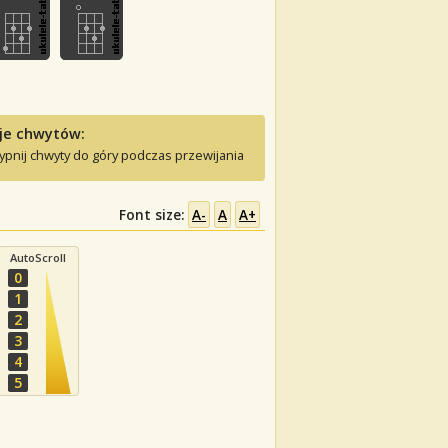
je chwytów:
ypnij chwyty do góry podczas przewijania
Font size:
A-
A
A+
AutoScroll
0
1
2
3
4
5