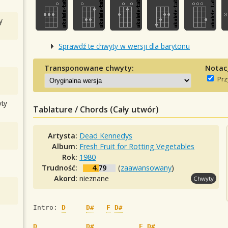
y
Sprawdź te chwyty w wersji dla barytonu
Transponowane chwyty:
Notac
Prz
ty
Tablature / Chords (Cały utwór)
Artysta:
Dead Kennedys
Album:
Fresh Fruit for Rotting Vegetables
Rok:
1980
Trudność:
4.79
(
zaawansowany
)
Akord:
nieznane
Chwyty
Intro: 
D
D#
F
D#
D
D#
F
D#