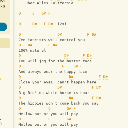
iół
   Uber Alles California
ika
D
C
G#
F
D
D#
F
D#
  (2x)
D
D#
F
D#
Zen fascists will control you
D
D#
F
D#
100% natural
D
D#
F
D#
You will jog for the master race
D
C
G#
F
And always wear the happy face
D
D#
F
D#
Close your eyes, can't happen here
D
D#
F
D#
Big Bro' on white horse is near
D
D#
F
D#
The hippies won't come back you say
D
C
G#
F
Mellow out or you will pay
,
D
C
G#
F
)
Mellow out or you will pay