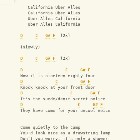
   California Uber Alles
   California Uber Alles
   Uber Alles California
   Uber Alles California
D
C
G#
F
  (2x)
(slowly)
D
C
G#
F
  (2x)
D
C
G#
F
Now it is nineteen eighty-four
D
C
G#
F
Knock knock at your front door
D
C
G#
F
It's the suede/denim secret police
D
C
G#
F
They have come for your uncool neice
Come quietly to the camp
You'd look nice as a drawstring lamp
Don't you worry, it's only a shower