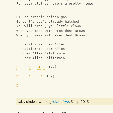
For your clothes here's a pretty flower...
DIE on organic poison gas
Serpent's egg's already hatched
You will croak, you little clown
When you mess with President Brown
When you mess with President Brown
   California Uber Alles
   California Uber Alles
   Uber Alles California
   Uber Alles California
D
C
G#
F
  (2x)
D
C
F
C
  (3x)
D
taby ukulele według
rolandfrye
,
31 lip 2013