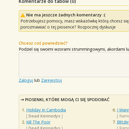
Komentarze do tabów (
0
)
Nie ma jeszcze żadnych komentarzy :(
Potrzebujesz pomocy, masz wskazówkę którą chcesz się p
porozmawiać o tej piosence? Rozpocznij dyskusje
Chcesz coś powiedzieć?
Podziel się swoimi wzorami strummingowymi, akordami lu
Zaloguj
lub
Zarejestruj
PIOSENKI, KTÓRE MOGĄ CI SIĘ SPODOBAĆ
Holiday In Cambodia
I Wan
[
Dead Kennedys
]
[
Ram
Kill The Poor
Blitzk
[
Dead Kennedys
]
[
Ram