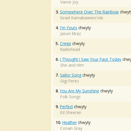
Vance Joy
3.
Somewhere Over The Rainbow
chwyt
Israel Kamakawiwo'ole
4.
I'm Yours
chwyty
Jason Mraz
5.
Creep
chwyty
Radiohead
6.
I Thought I Saw Your Face Today
chwy
She and Him
7.
Sailor Song
chwyty
Gigi Perez
8.
You Are My Sunshine
chwyty
Folk Songs
9.
Perfect
chwyty
Ed Sheeran
10.
Heather
chwyty
Conan Gray