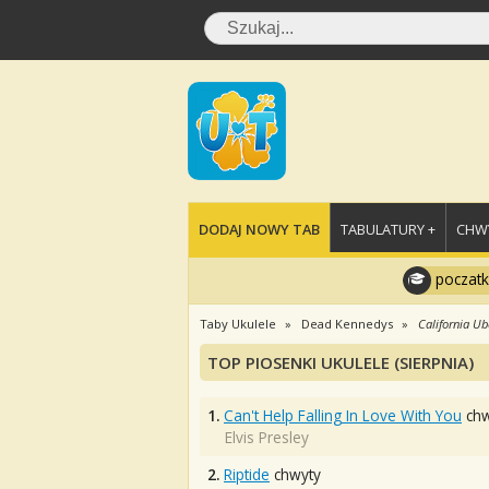
DODAJ NOWY TAB
TABULATURY +
CHWY
poczatk
Taby Ukulele
Dead Kennedys
California Ub
TOP PIOSENKI UKULELE (SIERPNIA)
1.
Can't Help Falling In Love With You
chw
Elvis Presley
2.
Riptide
chwyty