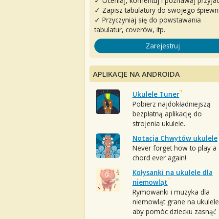
✓ Oceniaj, komentuj i poznawaj przyjac
✓ Zapisz tabulatury do swojego śpiewn
✓ Przyczyniaj się do powstawania
tabulatur, coverów, itp.
Zarejestruj
APLIKACJE NA ANDROIDA
Ukulele Tuner
Pobierz najdokładniejszą
bezpłatną aplikację do
strojenia ukulele.
Notacja Chwytów ukulele
Never forget how to play a
chord ever again!
Kołysanki na ukulele dla
niemowląt
Rymowanki i muzyka dla
niemowląt grane na ukulele
aby pomóc dziecku zasnąć :