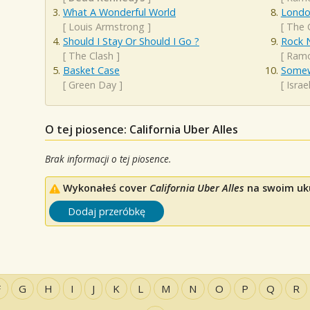
What A Wonderful World
London
[
Louis Armstrong
]
[
The 
Should I Stay Or Should I Go ?
Rock N
[
The Clash
]
[
Ram
Basket Case
Somew
[
Green Day
]
[
Isra
O tej piosence: California Uber Alles
Brak informacji o tej piosence.
Wykonałeś cover
California Uber Alles
na swoim ukul
Dodaj przeróbkę
F
G
H
I
J
K
L
M
N
O
P
Q
R