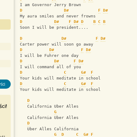
I am Governor Jerry Brown
D
D#
F
D#
My aura smiles and never frowns
D
D#
F
D#
D
B
C
B
Soon I will be president....
D
D#
F
D#
Carter power will soon go away
D
D#
F
D#
I will be Fuhrer one day
D
D#
F
D#
I will command all of you
D
C
G#
F
Your kids will meditate in school
ści
D
C
G#
F
Your kids will meditate in school
D
ci!
   California Uber Alles
G
   California Uber Alles
D
   Uber Alles California
G
D
C
G#
F