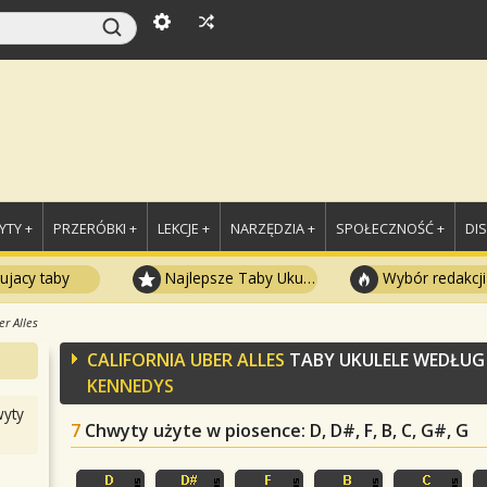
TY +
PRZERÓBKI +
LEKCJE +
NARZĘDZIA +
SPOŁECZNOŚĆ +
DI
ujacy taby
Najlepsze Taby Ukulele
Wybór redakcji
er Alles
CALIFORNIA UBER ALLES
TABY UKULELE WEDŁU
KENNEDYS
yty
7
Chwyty użyte w piosence
: D, D#, F, B, C, G#, G