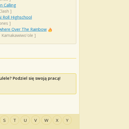
 Calling
Clash
]
 Roll Highschool
ones
]
here Over The Rainbow
el Kamakawiwo'ole
]
ele? Podziel się swoją pracą!
S
T
U
V
W
X
Y