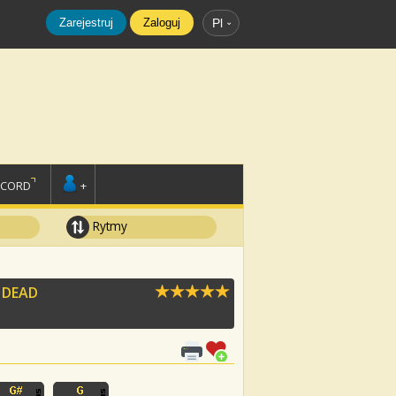
Zarejestruj
Zaloguj
Pl
SCORD
+
Rytmy
G
DEAD