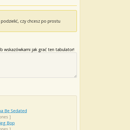
odzielić, czy chcesz po prostu
b wskazówkami jak grać ten tabulator!
na Be Sedated
ones
]
rieg Bop
ones
]