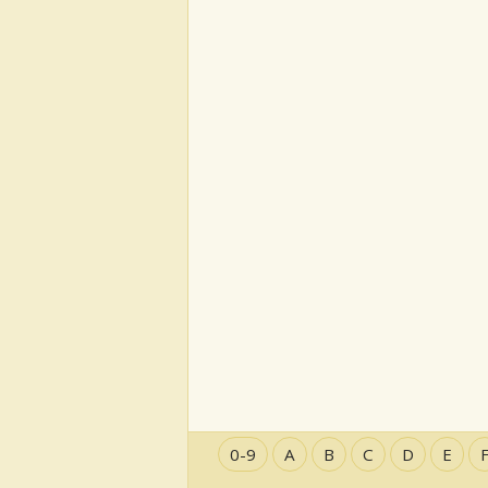
0-9
A
B
C
D
E